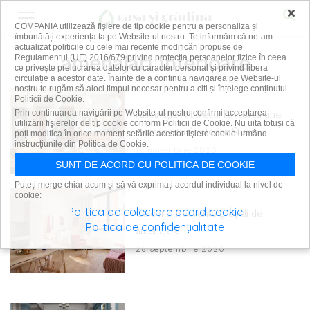
×
COMPANIA utilizează fişiere de tip cookie pentru a personaliza și
îmbunătăți experiența ta pe Website-ul nostru. Te informăm că ne-am
actualizat politicile cu cele mai recente modificări propuse de
amenajari interioare
Regulamentul (UE) 2016/679 privind protecția persoanelor fizice în ceea
ce privește prelucrarea datelor cu caracter personal și privind libera
circulație a acestor date. Înainte de a continua navigarea pe Website-ul
nostru te rugăm să aloci timpul necesar pentru a citi și înțelege conținutul
Politicii de Cookie.
Fascinație Art Deco. Povestea unei
Prin continuarea navigării pe Website-ul nostru confirmi acceptarea
utilizării fişierelor de tip cookie conform Politicii de Cookie. Nu uita totuși că
reamenajări Annterior Studio
poți modifica în orice moment setările acestor fişiere cookie urmând
instrucțiunile din Politica de Cookie.
15 noiembrie 2020
SUNT DE ACORD CU POLITICA DE COOKIE
Puteți merge chiar acum și să vă exprimați acordul individual la nivel de
cookie:
Politica de colectare acord cookie
Cele mai frecvente greșeli de
Politica de confidențialitate
amenajare
28 septembrie 2020