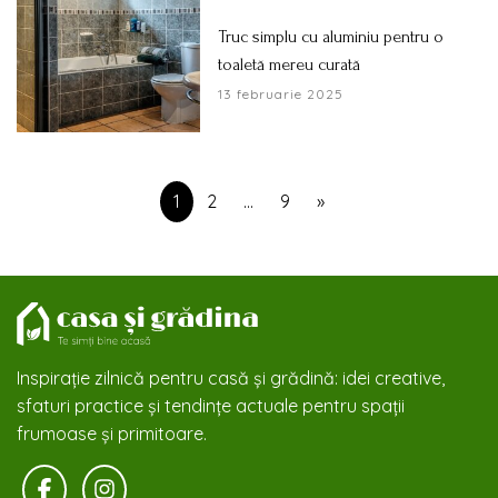
Truc simplu cu aluminiu pentru o
toaletă mereu curată
13 februarie 2025
1
2
…
9
»
Inspirație zilnică pentru casă și grădină: idei creative,
sfaturi practice și tendințe actuale pentru spații
frumoase și primitoare.