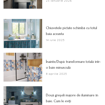
23 ianuarie 2026
Chiuvetele pictate schimbă cu totul
baia aceasta
14 iulie 2025
Înainte/După: transformare totală într-
o baie minusculă
8 aprilie 2025
Două greșeli majore de iluminare în
baie. Cum le eviți