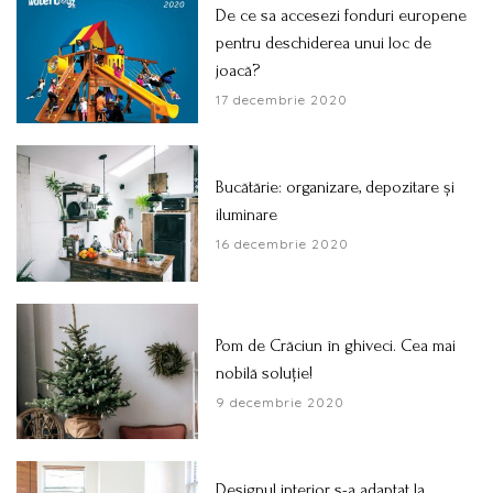
De ce sa accesezi fonduri europene
pentru deschiderea unui loc de
joacă?
17 decembrie 2020
Bucătărie: organizare, depozitare și
iluminare
16 decembrie 2020
Pom de Crăciun în ghiveci. Cea mai
nobilă soluție!
9 decembrie 2020
Designul interior s-a adaptat la