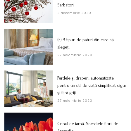
Sarbatori
2 decembrie 2020
(P) 5 tipuri de paturi din care să
alegeți
27 noiembrie 2020
Perdele și draperii automatizate
pentru un stil de viață simplificat, sigur
și fără griji
27 noiembrie 2020
Crinul de iarnă. Secretele florii de
Amaryllis