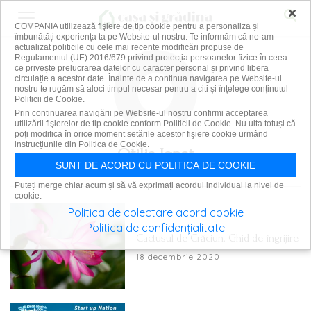
×
COMPANIA utilizează fişiere de tip cookie pentru a personaliza și
îmbunătăți experiența ta pe Website-ul nostru. Te informăm că ne-am
actualizat politicile cu cele mai recente modificări propuse de
Regulamentul (UE) 2016/679 privind protecția persoanelor fizice în ceea
ce privește prelucrarea datelor cu caracter personal și privind libera
circulație a acestor date. Înainte de a continua navigarea pe Website-ul
nostru te rugăm să aloci timpul necesar pentru a citi și înțelege conținutul
Politicii de Cookie.
Prin continuarea navigării pe Website-ul nostru confirmi acceptarea
utilizării fişierelor de tip cookie conform Politicii de Cookie. Nu uita totuși că
poți modifica în orice moment setările acestor fişiere cookie urmând
instrucțiunile din Politica de Cookie.
Otilia Ignat
SUNT DE ACORD CU POLITICA DE COOKIE
Puteți merge chiar acum și să vă exprimați acordul individual la nivel de
cookie:
Politica de colectare acord cookie
Politica de confidențialitate
Cactusul de Crăciun. Ghid de îngrijire
18 decembrie 2020