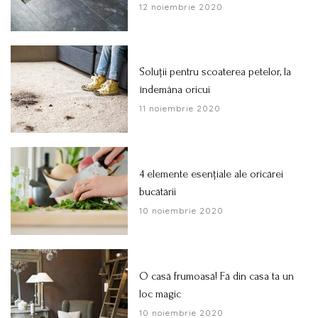
12 noiembrie 2020
Soluții pentru scoaterea petelor, la
îndemâna oricui
11 noiembrie 2020
4 elemente esențiale ale oricărei
bucătării
10 noiembrie 2020
O casă frumoasă! Fă din casa ta un
loc magic
10 noiembrie 2020