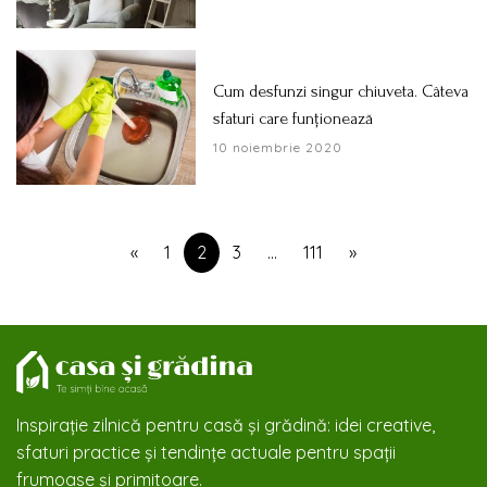
Cum desfunzi singur chiuveta. Câteva
sfaturi care funționează
10 noiembrie 2020
«
1
2
3
…
111
»
Inspirație zilnică pentru casă și grădină: idei creative,
sfaturi practice și tendințe actuale pentru spații
frumoase și primitoare.