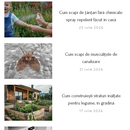
Cum scapi de țânțari fără chimicale:
spray repelent făcut în casă
23 iulie 2026
Cum scapi de musculițele de
canalizare
21 iulie 2026
Cum construiești straturi înălțate
pentru legume, în grădină
17 iulie 2026