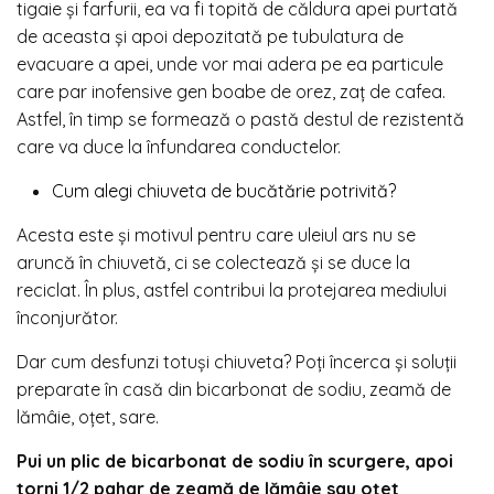
tigaie și farfurii, ea va fi topită de căldura apei purtată
de aceasta și apoi depozitată pe tubulatura de
evacuare a apei, unde vor mai adera pe ea particule
care par inofensive gen boabe de orez, zaț de cafea.
Astfel, în timp se formează o pastă destul de rezistentă
care va duce la înfundarea conductelor.
Cum alegi chiuveta de bucătărie potrivită?
Acesta este și motivul pentru care uleiul ars nu se
aruncă în chiuvetă, ci se colectează și se duce la
reciclat. În plus, astfel contribui la protejarea mediului
înconjurător.
Dar cum desfunzi totuși chiuveta? Poți încerca și soluții
preparate în casă din bicarbonat de sodiu, zeamă de
lămâie, oțet, sare.
Pui un plic de bicarbonat de sodiu în scurgere, apoi
torni 1/2 pahar de zeamă de lămâie sau oțet