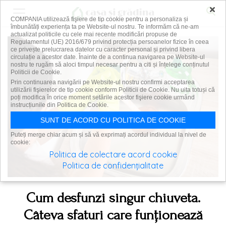
×
COMPANIA utilizează fişiere de tip cookie pentru a personaliza și
îmbunătăți experiența ta pe Website-ul nostru. Te informăm că ne-am
actualizat politicile cu cele mai recente modificări propuse de
Regulamentul (UE) 2016/679 privind protecția persoanelor fizice în ceea
ce privește prelucrarea datelor cu caracter personal și privind libera
circulație a acestor date. Înainte de a continua navigarea pe Website-ul
nostru te rugăm să aloci timpul necesar pentru a citi și înțelege conținutul
Politicii de Cookie.
Prin continuarea navigării pe Website-ul nostru confirmi acceptarea
utilizării fişierelor de tip cookie conform Politicii de Cookie. Nu uita totuși că
poți modifica în orice moment setările acestor fişiere cookie urmând
instrucțiunile din Politica de Cookie.
SUNT DE ACORD CU POLITICA DE COOKIE
Puteți merge chiar acum și să vă exprimați acordul individual la nivel de
cookie:
Politica de colectare acord cookie
Politica de confidențialitate
Cum desfunzi singur chiuveta.
Câteva sfaturi care funționează