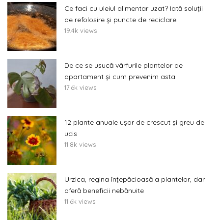
Ce faci cu uleiul alimentar uzat? Iată soluții
de refolosire și puncte de reciclare
19.4k views
De ce se usucă vârfurile plantelor de
apartament și cum prevenim asta
17.6k views
12 plante anuale ușor de crescut și greu de
ucis
11.8k views
Urzica, regina înțepăcioasă a plantelor, dar
oferă beneficii nebănuite
11.6k views