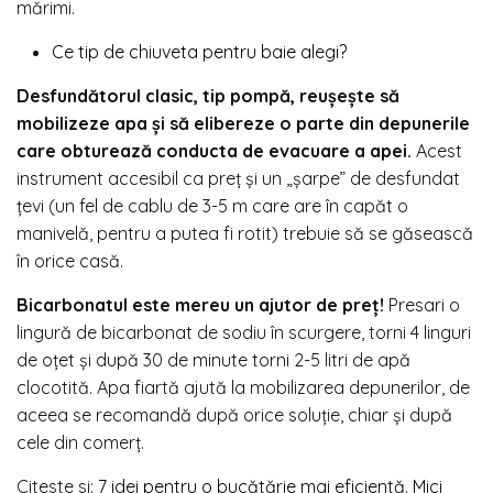
mărimi.
Ce tip de chiuveta pentru baie alegi?
Desfundătorul clasic, tip pompă, reușește să
mobilizeze apa și să elibereze o parte din depunerile
care obturează conducta de evacuare a apei.
Acest
instrument accesibil ca preț și un „șarpe” de desfundat
țevi (un fel de cablu de 3-5 m care are în capăt o
manivelă, pentru a putea fi rotit) trebuie să se găsească
în orice casă.
Bicarbonatul este mereu un ajutor de preț!
Presari o
lingură de bicarbonat de sodiu în scurgere, torni 4 linguri
de oțet și după 30 de minute torni 2-5 litri de apă
clocotită. Apa fiartă ajută la mobilizarea depunerilor, de
aceea se recomandă după orice soluție, chiar și după
cele din comerț.
Citeste si:
7 idei pentru o bucătărie mai eficientă. Mici