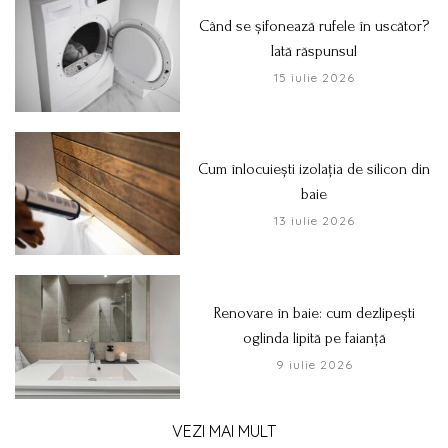
Când se șifonează rufele în uscător?
Iată răspunsul
15 iulie 2026
Cum înlocuiești izolația de silicon din
baie
13 iulie 2026
Renovare în baie: cum dezlipești
oglinda lipită pe faianță
9 iulie 2026
VEZI MAI MULT