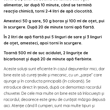
alimentar, iar după 10 minute, când se termină
reacția chimică, torni 2-4 litri de apă clocotită.
Amesteci 50 g sare, 50 g borax și 100 ml de oțet, pui
în scurgere. După 20 de minute torni apă fiartă.
În 2 litri de apă fiartă pui 5 linguri de sare și 3 linguri
de oțet, amesteci, apoi torni în scurgere.
Toarnă 500 ml de suc acidulat, 2 lingurițe de
bicarbonat și după 20 de minute apă fierbinte.
Aceste soluții sunt eficiente în cazul depunerilor mici, dar
bine este să cureți țevile și mecanic, cu un „șarpe” care
ajunge și în conducta principală (în coloană). Se
introduce direct în țeavă, după ce demontezi racordul
chiuvetei. De cele mai multe ori bine este să înlocuiești și
racordul, deoarece este greu de curățat mâzga depusă
aici. Atenție când îl cumperi, sunt mai multe tipuri și