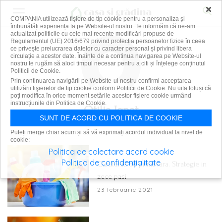
×
COMPANIA utilizează fişiere de tip cookie pentru a personaliza și
îmbunătăți experiența ta pe Website-ul nostru. Te informăm că ne-am
actualizat politicile cu cele mai recente modificări propuse de
Regulamentul (UE) 2016/679 privind protecția persoanelor fizice în ceea
ce privește prelucrarea datelor cu caracter personal și privind libera
circulație a acestor date. Înainte de a continua navigarea pe Website-ul
nostru te rugăm să aloci timpul necesar pentru a citi și înțelege conținutul
Politicii de Cookie.
Prin continuarea navigării pe Website-ul nostru confirmi acceptarea
utilizării fişierelor de tip cookie conform Politicii de Cookie. Nu uita totuși că
poți modifica în orice moment setările acestor fişiere cookie urmând
instrucțiunile din Politica de Cookie.
Otilia Ignat
SUNT DE ACORD CU POLITICA DE COOKIE
Puteți merge chiar acum și să vă exprimați acordul individual la nivel de
cookie:
Politica de colectare acord cookie
Politica de confidențialitate
Curatenia de primavara. Strategie in
zece pasi
23 februarie 2021