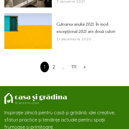
3 ianuarie 2021
Culoarea anului 2021. În mod
excepțional 2021 are două culori
21 decembrie 2020
1
2
…
111
»
Inspirație zilnică pentru casă și grădină: idei creative,
sfaturi practice și tendințe actuale pentru spații
frumoase și primitoare.