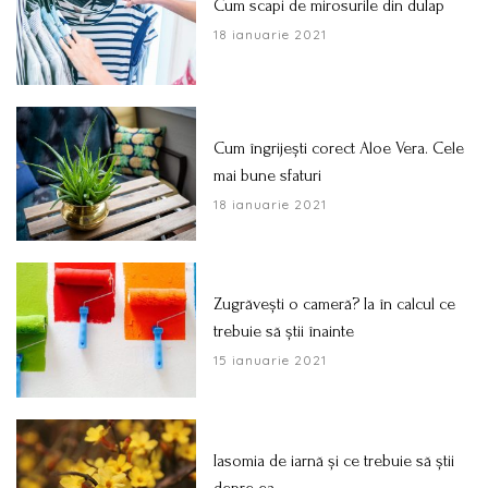
Cum scapi de mirosurile din dulap
18 ianuarie 2021
Cum îngrijești corect Aloe Vera. Cele
mai bune sfaturi
18 ianuarie 2021
Zugrăvești o cameră? Ia în calcul ce
trebuie să știi înainte
15 ianuarie 2021
Iasomia de iarnă și ce trebuie să știi
depre ea