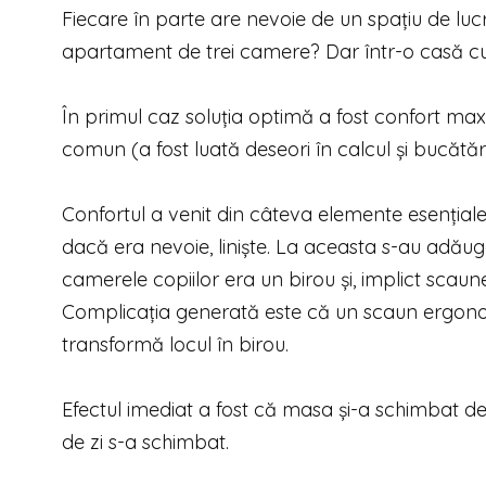
Fiecare în parte are nevoie de un spațiu de lucr
apartament de trei camere? Dar într-o casă cu
În primul caz soluția optimă a fost confort maxi
comun (a fost luată deseori în calcul și bucătăr
Confortul a venit din câteva elemente esențiale
dacă era nevoie, liniște. La aceasta s-au adău
camerele copiilor era un birou și, implict scaun
Complicația generată este că un scaun ergonom
transformă locul în birou.
Efectul imediat a fost că masa și-a schimbat de
de zi s-a schimbat.