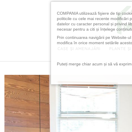
COMPANIA utilizează fişiere de tip cooki
politicile cu cele mai recente modificăr
datelor cu caracter personal și privind l
necesar pentru a citi și înțelege conținutu
Prin continuarea navigării pe Website-ul n
modifica în orice moment setările acestor
CASE ȘI AMENAJĂRI
PLANTE ȘI
Puteți merge chiar acum și să vă exprimaț