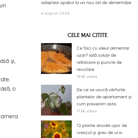
adaptezi spațiul la un nou stil de alimentație
-un
6 august 2026
CELE MAI CITITE
Ce faci cu uleiul alimentar
uzat? Iată soluții de
asă și,
refolosire și puncte de
reciclare
19.4k views
ate.
casă
, o
De ce se usucă vârfurile
plantelor de apartament și
cum prevenim asta
17.6k views
 camera
12 plante anuale ușor de
crescut și greu de ucis