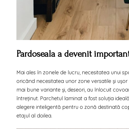
Pardoseala a devenit importan
Mai ales în zonele de lucru, necesitatea unui spa
oricând necesitatea unor zone versatile și ușor
mai bune variante și, deseori, au înlocuit covo
întreținut. Parchetul laminat a fost soluția idea
alegere inteligentă pentru o zonă destinată co
etajul al doilea.