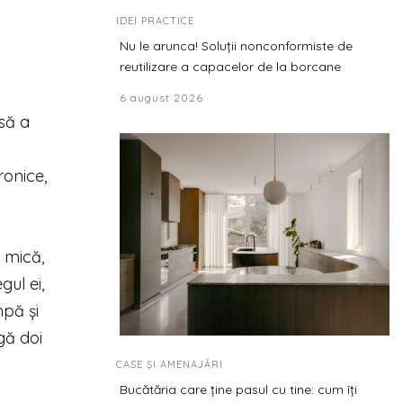
IDEI PRACTICE
Nu le arunca! Soluții nonconformiste de
reutilizare a capacelor de la borcane
6 august 2026
asă a
ronice,
i mică,
gul ei,
mpă și
ugă doi
CASE ȘI AMENAJĂRI
Bucătăria care ține pasul cu tine: cum îți