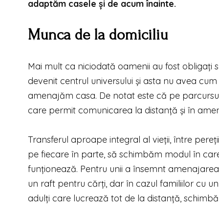
adaptăm casele și de acum înainte.
Munca de la domiciliu
Mai mult ca niciodată oamenii au fost obligați 
devenit centrul universului și asta nu avea cu
amenajăm casa. De notat este că pe parcursul an
care permit comunicarea la distanță și în amena
Transferul aproape integral al vieții, între per
pe fiecare în parte, să schimbăm modul în care f
funționează. Pentru unii a însemnt amenajare
un raft pentru cărți, dar în cazul familiilor cu un
adulți care lucrează tot de la distanță, schimbăr