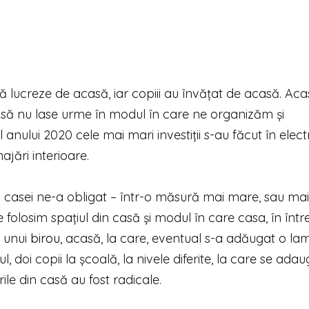
să lucreze de acasă, iar copiii au învățat de acasă. Ac
m să nu lase urme în modul în care ne organizăm și
ului 2020 cele mai mari investiții s-au făcut în elect
jări interioare.
eții casei ne-a obligat – într-o măsură mai mare, sau ma
olosim spațiul din casă și modul în care casa, în între
a unui
birou
, acasă, la care, eventual s-a adăugat o la
ul, doi copii la școală, la nivele diferite, la care se ada
ile din casă au fost radicale.