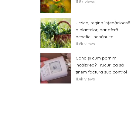
11.8k views
Urzica, regina înțepăcioasă
a plantelor, dar oferă
beneficii nebănuite
11.6k views
Când și cum pornim
încălzirea? Trucuri ca să
ținem factura sub control
11.4k views