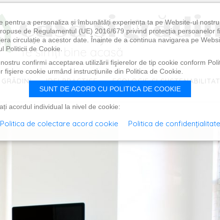
e pentru a personaliza și îmbunătăți experiența ta pe Website-ul nostr
i propuse de Regulamentul (UE) 2016/679 privind protecția persoanelor f
ibera circulație a acestor date. Înainte de a continua navigarea pe Websi
l Politicii de Cookie.
ostru confirmi acceptarea utilizării fişierelor de tip cookie conform Polit
 fişiere cookie urmând instrucțiunile din Politica de Cookie.
 GRĂDINI
IDEI PRACTICE
ECOLOGIE ȘI SUSTENABILITA
SUNT DE ACORD CU POLITICA DE COOKIE
i acordul individual la nivel de cookie:
Politica de colectare acord cookie
Politica de confidențialitat