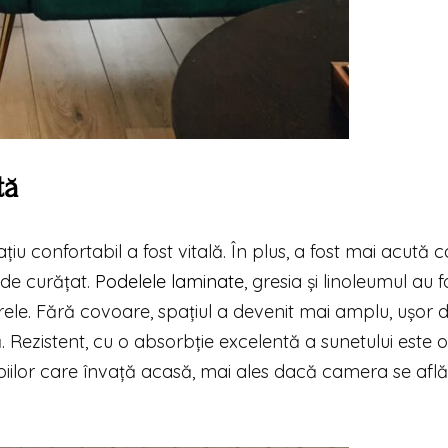
tă
țiu confortabil a fost vitală. În plus, a fost mai acută c
 de curățat.
Podelele laminate
, gresia și linoleumul au f
arele. Fără covoare, spațiul a devenit mai amplu, ușor 
lă. Rezistent, cu o absorbție excelentă a sunetului este o
piilor care învață acasă, mai ales dacă camera se află