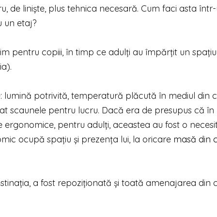
u, de liniște, plus tehnica necesară. Cum faci asta într
 un etaj?
m pentru copiii, în timp ce adulți au împărțit un spațiu
ia).
: lumină potrivită, temperatură plăcută în mediul din c
gat scaunele pentru lucru. Dacă era de presupus că în
e ergonomice, pentru adulți, aceastea au fost o necesit
ic ocupă spațiu și prezența lui, la oricare
masă din 
stinația, a fost repoziționată și toată amenajarea din