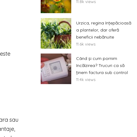
11.8k views
Urzica, regina înțepăcioasă
a plantelor, dar oferă
beneficii nebănuite
11.6k views
 este
Când și cum pornim
încălzirea? Trucuri ca să
ținem factura sub control
11.4k views
ara sau
ntaje,