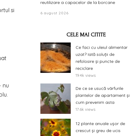
reutilizare a capacelor de la borcane
rtul si
6 august 2026
CELE MAI CITITE
Ce faci cu uleiul alimentar
uzat? Iată soluții de
uat
refolosire și puncte de
reciclare
19.4k views
– nu
De ce se usucă vârfurile
plu.
plantelor de apartament și
cum prevenim asta
17.6k views
12 plante anuale ușor de
crescut și greu de ucis