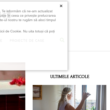
×
u. Te informăm că ne-am actualizat
izice în ceea ce privește prelucrarea
te-ul nostru te rugăm să aloci timpul
icii de Cookie. Nu uita totuși că poți
TE
PROIECTE DE CASE
e
ULTIMELE ARTICOLE