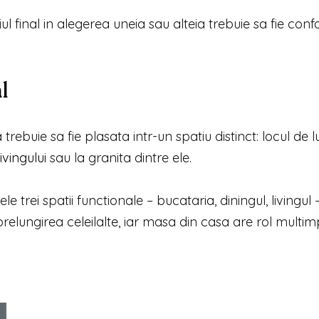
iul final in alegerea uneia sau alteia trebuie sa fie confo
l
rebuie sa fie plasata intr-un spatiu distinct: locul de l
livingului
sau la granita dintre ele.
 trei spatii functionale – bucataria, diningul, livingul 
prelungirea celeilalte, iar masa din casa are rol multim