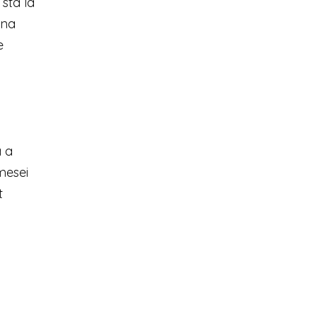
 sta la
una
e
a a
mesei
t