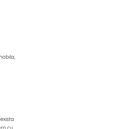
mobila,
exista
ern cu