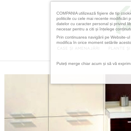
COMPANIA utilizează fişiere de tip cooki
politicile cu cele mai recente modificăr
datelor cu caracter personal și privind l
necesar pentru a citi și înțelege conținutu
Prin continuarea navigării pe Website-ul n
modifica în orice moment setările acestor
CASE ȘI AMENAJĂRI
PLANTE ȘI
Puteți merge chiar acum și să vă exprimaț