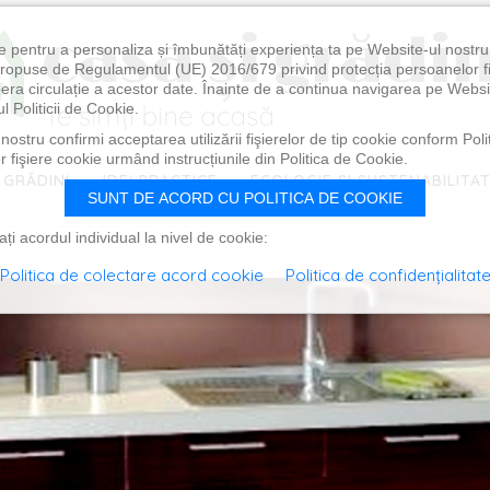
e pentru a personaliza și îmbunătăți experiența ta pe Website-ul nostr
i propuse de Regulamentul (UE) 2016/679 privind protecția persoanelor f
ibera circulație a acestor date. Înainte de a continua navigarea pe Websi
l Politicii de Cookie.
ostru confirmi acceptarea utilizării fişierelor de tip cookie conform Polit
 fişiere cookie urmând instrucțiunile din Politica de Cookie.
 GRĂDINI
IDEI PRACTICE
ECOLOGIE ȘI SUSTENABILITA
SUNT DE ACORD CU POLITICA DE COOKIE
i acordul individual la nivel de cookie:
Politica de colectare acord cookie
Politica de confidențialitat