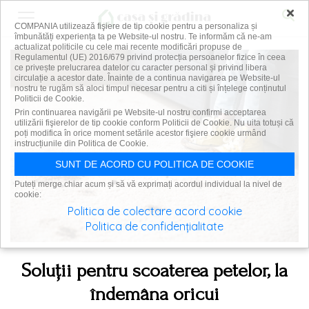
×
COMPANIA utilizează fişiere de tip cookie pentru a personaliza și
îmbunătăți experiența ta pe Website-ul nostru. Te informăm că ne-am
actualizat politicile cu cele mai recente modificări propuse de
Regulamentul (UE) 2016/679 privind protecția persoanelor fizice în ceea
ce privește prelucrarea datelor cu caracter personal și privind libera
circulație a acestor date. Înainte de a continua navigarea pe Website-ul
nostru te rugăm să aloci timpul necesar pentru a citi și înțelege conținutul
Politicii de Cookie.
Prin continuarea navigării pe Website-ul nostru confirmi acceptarea
utilizării fişierelor de tip cookie conform Politicii de Cookie. Nu uita totuși că
poți modifica în orice moment setările acestor fişiere cookie urmând
instrucțiunile din Politica de Cookie.
SUNT DE ACORD CU POLITICA DE COOKIE
Puteți merge chiar acum și să vă exprimați acordul individual la nivel de
cookie:
Politica de colectare acord cookie
Politica de confidențialitate
Soluții pentru scoaterea petelor, la
îndemâna oricui