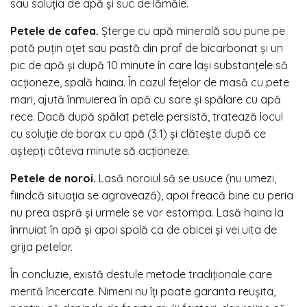
sau soluția de apă și suc de lămăie.
Petele de cafea.
Șterge cu apă minerală sau pune pe
pată puțin oțet sau pastă din praf de bicarbonat și un
pic de apă și după 10 minute în care lași substanțele să
acționeze, spală haina. În cazul fețelor de masă cu pete
mari, ajută înmuierea în apă cu sare și spălare cu apă
rece. Dacă după spălat petele persistă, tratează locul
cu soluție de borax cu apă (3:1) și clătește după ce
aștepți câteva minute să acționeze.
Petele de noroi.
Lasă noroiul să se usuce (nu umezi,
fiindcă situația se agravează), apoi freacă bine cu peria
nu prea aspră și urmele se vor estompa. Lasă haina la
înmuiat în apă și apoi spală ca de obicei și vei uita de
grija petelor.
În concluzie, există destule metode tradiționale care
merită încercate. Nimeni nu îți poate garanta reușita,