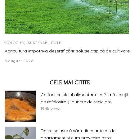
ECOLOGIE ȘI SUSTENABILITATE
Agricultura împotriva deșertificării: soluție atipică de cultivare
5 august 2026
CELE MAI CITITE
Ce faci cu uleiul alimentar uzat? Iată soluții
de refolosire și puncte de reciclare
19.4k views
De ce se usucă vârfurile plantelor de
apartament și cum prevenim asta