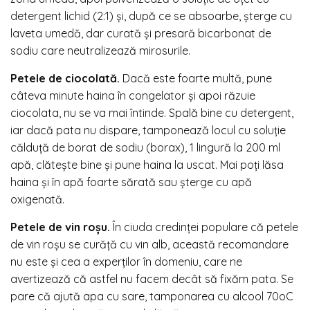
detergent lichid (2:1) și, după ce se absoarbe, șterge cu
laveta umedă, dar curată și presară bicarbonat de
sodiu care neutralizează mirosurile.
Petele de ciocolată.
Dacă este foarte multă, pune
câteva minute haina în congelator și apoi răzuie
ciocolata, nu se va mai întinde. Spală bine cu detergent,
iar dacă pata nu dispare, tamponează locul cu soluție
călduță de borat de sodiu (borax), 1 lingură la 200 ml
apă, clătește bine și pune haina la uscat. Mai poți lăsa
haina și în apă foarte sărată sau șterge cu apă
oxigenată.
Petele de vin roșu.
În ciuda credinței populare că petele
de vin roșu se curăță cu vin alb, această recomandare
nu este și cea a experților în domeniu, care ne
avertizează că astfel nu facem decât să fixăm pata. Se
pare că ajută apa cu sare, tamponarea cu alcool 70oC