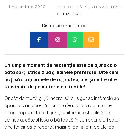
|
11 noiembrie 2020
ECOLOGIE ȘI SUSTENABILITATE
|
OTILIA IGNAT
Distribuie articolul pe:
Un simplu moment de neatenție este de ajuns ca o
pată să-ți strice ziua și hainele preferate. Uite cum
poți să scoți urmele de ruj, cafea, ulei și multe alte
substanțe de pe materialele textile!
Oricât de multă grijă încerci să ai, sigur se întâmplă să
apară o zi în care răstorni cafeaua la birou, în care
stiloul copilului face figuri și uniforma este plină de
cerneală, cățelul lasă o băltoacă în sufragerie ori soțul
vine fericit că a reparat mașina, dar și plin de ulei pe