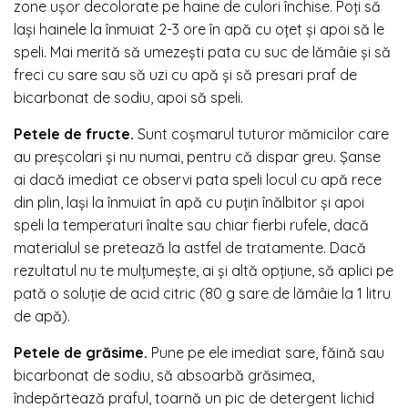
zone ușor decolorate pe haine de culori închise. Poți să
lași hainele la înmuiat 2-3 ore în apă cu oțet și apoi să le
speli. Mai merită să umezești pata cu suc de lămâie și să
freci cu sare sau să uzi cu apă și să presari praf de
bicarbonat de sodiu, apoi să speli.
Petele de fructe.
Sunt coșmarul tuturor mămicilor care
au preșcolari și nu numai, pentru că dispar greu. Șanse
ai dacă imediat ce observi pata speli locul cu apă rece
din plin, lași la înmuiat în apă cu puțin înălbitor și apoi
speli la temperaturi înalte sau chiar fierbi rufele, dacă
materialul se pretează la astfel de tratamente. Dacă
rezultatul nu te mulțumește, ai și altă opțiune, să aplici pe
pată o soluție de acid citric (80 g sare de lămâie la 1 litru
de apă).
Petele de grăsime.
Pune pe ele imediat sare, făină sau
bicarbonat de sodiu, să absoarbă grăsimea,
îndepărtează praful, toarnă un pic de detergent lichid