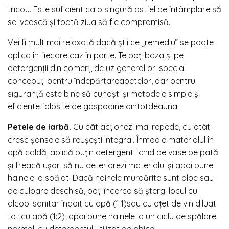
tricou. Este suficient ca o singură astfel de întâmplare să
se ivească și toată ziua să fie compromisă.
Vei fi mult mai relaxată dacă știi ce „remediu” se poate
aplica în fiecare caz în parte. Te poți baza și pe
detergenții din comerț, de uz general ori special
concepuți pentru îndepărtareapetelor, dar pentru
siguranță este bine să cunoști și metodele simple și
eficiente folosite de gospodine dintotdeauna.
Petele de iarbă.
Cu cât acționezi mai repede, cu atât
cresc șansele să reușești integral. Înmoaie materialul în
apă caldă, aplică puțin detergent lichid de vase pe pată
și freacă ușor, să nu deteriorezi materialul și apoi pune
hainele la spălat. Dacă hainele murdărite sunt albe sau
de culoare deschisă, poți încerca să ștergi locul cu
alcool sanitar îndoit cu apă (1:1)sau cu oțet de vin diluat
tot cu apă (1:2), apoi pune hainele la un ciclu de spălare
normal, cu detergentul utilizat de obicei.