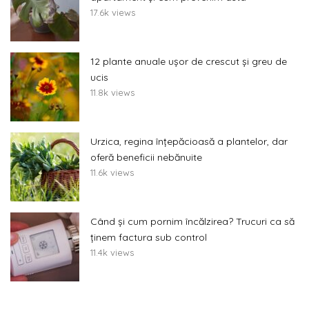
17.6k views
12 plante anuale ușor de crescut și greu de
ucis
11.8k views
Urzica, regina înțepăcioasă a plantelor, dar
oferă beneficii nebănuite
11.6k views
Când și cum pornim încălzirea? Trucuri ca să
ținem factura sub control
11.4k views