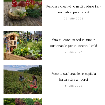
Reciclare creativă: o mică pădure într-
un carton pentru ouă
22 iulie 2026
Vara cu consum redus: trucuri
sustenabile pentru sezonul cald
7 iulie 2026
Recolte sustenabile, în capitala
balcanică a zmeurei
3 iulie 2026