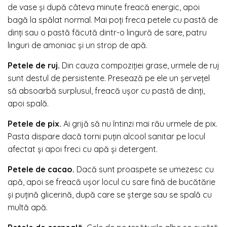
de vase și după câteva minute freacă energic, apoi
bagă la spălat normal. Mai poți freca petele cu pastă de
dinți sau o pastă făcută dintr-o lingură de sare, patru
linguri de amoniac și un strop de apă.
Petele de ruj.
Din cauza compoziției grase, urmele de ruj
sunt destul de persistente. Presează pe ele un șervețel
să absoarbă surplusul, freacă ușor cu pastă de dinți,
apoi spală.
Petele de pix.
Ai grijă să nu întinzi mai rău urmele de pix.
Pasta dispare dacă torni puțin alcool sanitar pe locul
afectat și apoi freci cu apă și detergent.
Petele de cacao.
Dacă sunt proaspete se umezesc cu
apă, apoi se freacă ușor locul cu sare fină de bucătărie
și puțină glicerină, după care se șterge sau se spală cu
multă apă.