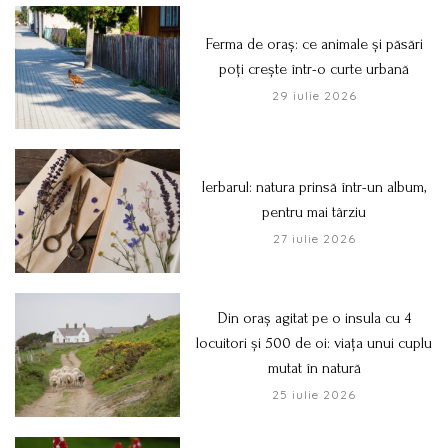
Ferma de oraș: ce animale și păsări
poți crește într-o curte urbană
29 iulie 2026
Ierbarul: natura prinsă într-un album,
pentru mai târziu
27 iulie 2026
Din oraș agitat pe o insula cu 4
locuitori și 500 de oi: viața unui cuplu
mutat în natură
25 iulie 2026