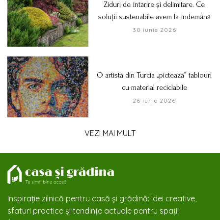
Ziduri de întărire și delimitare. Ce
soluții sustenabile avem la îndemână
30 iunie 2026
O artistă din Turcia „pictează” tablouri
cu material reciclabile
26 iunie 2026
VEZI MAI MULT
Inspirație zilnică pentru casă și grădină: idei creative,
sfaturi practice și tendințe actuale pentru spații