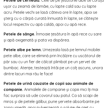
Petele de cerneală.
Cele de pe țesăturile albe se curăță
ușor cu zeamă de lămâie, cu lapte cald sau cu lapte
acru. Petele vechi se lasă câteva ore în lapte, apoi se
șterg cu o cârpă curată înmuiată în lapte, se clătește
locul respectiv cu apă caldă, apoi cu apă rece.
Petele de sânge.
Înmoaie țesătura în apă rece cu sare
și
apă oxigenată
și pata va dispărea.
Petele albe pe lemn.
Umezeala lasă pe lemnul mobilei
pete albe, care se elimină prin încălzire cu uscătorul de
păr sau cu un fier de călcat plimbat pe un șervet de
bumbac. Atenție, testează întâi pe un colț ascuns, unora
dintre lacuri mai rău le face!
Petele de urină cauzate de copii sau animale de
companie.
Animalele de companie și copiii mici îți mai
fac surpriza să ude covorul sau patul. Ca să scapi de
miros și de petele gălbui, pune șervete absorbante pe
zona umedă, apoi pulverizează o soluție de oțet cu