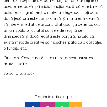
pentru că depinde de foarte mulți factori, dar reține că
aceste metode în principiu funcționează, că este bine să
acționezi cu grijă pentru material, degeaba scoți pata,
dacă țesătura este compromisă. Și, mai ales, încearcă
să intervii imediat ce ai constatat apariția petei. Cu cât
amâni spălatul, cu atât șansele de reușită se
diminuează. Și dacă reușita este parțială, nu uita că
există metode creative să maschezi pata cu o aplicație,
o fundiță etc.
Citeste si:
Casa curată este un tratament antistres.
arată studiile
Sursa foto: iStock
Distribuie articolul pe: