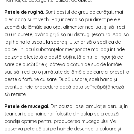
Petele de rugină.
Sunt destul de greu de curățat, mai
ales dacă sunt vechi. Poți încerca să pui direct pe ele
zeamă de lămâie sau oțet alimentar nediluat și să freci
cu un burete, având grijă să nu distrugi țesătura. Apoi să
lași haina la uscat, la soare și ulterior să o speli ca de
obicei. În locul substanțelor menționate mai poți întinde
pe zona afectată o pastă obținută dintr-o linguriță de
sare de bucătărie și câteva picături de suc de lămâie
sau să freci cu o jumătate de lămâie pe care ai presat-o
peste o farfurie cu sare. După uscare, speli haina și
eventual reiei procedura dacă pata se încăpățânează
să reziste.
Petele de mucegai.
Din cauza lipsei circulației aerului, în
teancurile de haine rar folosite din dulap se creează
condiții optime pentru producerea mucegaiului. Vei
observa pete gălbui pe hainele deschise la culoare și