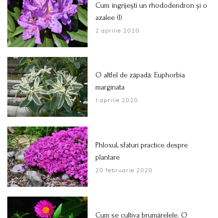
Cum îngrijești un rhododendron și o
azalee (I)
2 aprilie 2020
O altfel de zăpadă: Euphorbia
marginata
1 aprilie 2020
Phloxul, sfaturi practice despre
plantare
20 februarie 2020
Cum se cultiva brumărelele. O