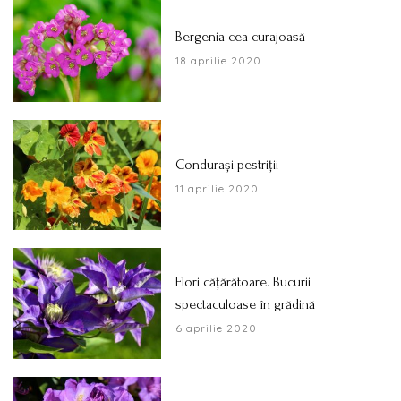
Bergenia cea curajoasă
18 aprilie 2020
Condurași pestriții
11 aprilie 2020
Flori cățărătoare. Bucurii
spectaculoase în grădină
6 aprilie 2020