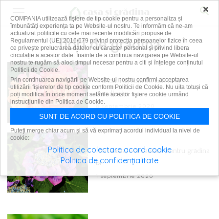
×
COMPANIA utilizează fişiere de tip cookie pentru a personaliza și
îmbunătăți experiența ta pe Website-ul nostru. Te informăm că ne-am
actualizat politicile cu cele mai recente modificări propuse de
flori de gradina
Regulamentul (UE) 2016/679 privind protecția persoanelor fizice în ceea
ce privește prelucrarea datelor cu caracter personal și privind libera
circulație a acestor date. Înainte de a continua navigarea pe Website-ul
nostru te rugăm să aloci timpul necesar pentru a citi și înțelege conținutul
Politicii de Cookie.
Trandafirul, cum se cultivă și
Prin continuarea navigării pe Website-ul nostru confirmi acceptarea
utilizării fişierelor de tip cookie conform Politicii de Cookie. Nu uita totuși că
înmulțește
poți modifica în orice moment setările acestor fişiere cookie urmând
instrucțiunile din Politica de Cookie.
8 septembrie 2020
SUNT DE ACORD CU POLITICA DE COOKIE
Puteți merge chiar acum și să vă exprimați acordul individual la nivel de
cookie:
Politica de colectare acord cookie
Hortensia, o încântare pentru grădina
Politica de confidențialitate
ta
1 septembrie 2020