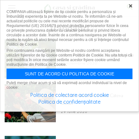
×
COMPANIA utilizează fişiere de tip cookie pentru a personaliza și
îmbunătăți experiența ta pe Website-ul nostru. Te informăm că ne-am
actualizat politicile cu cele mai recente modificări propuse de
trandafiri
Regulamentul (UE) 2016/679 privind protecția persoanelor fizice în ceea
ce privește prelucrarea datelor cu caracter personal și privind libera
circulație a acestor date. Înainte de a continua navigarea pe Website-ul
nostru te rugăm să aloci timpul necesar pentru a citi și înțelege conținutul
Politicii de Cookie.
Prin continuarea navigării pe Website-ul nostru confirmi acceptarea
Cum pregătești trandafirii pentru iarnă
utilizării fişierelor de tip cookie conform Politicii de Cookie. Nu uita totuși că
poți modifica în orice moment setările acestor fişiere cookie urmând
21 noiembrie 2020
instrucțiunile din Politica de Cookie.
SUNT DE ACORD CU POLITICA DE COOKIE
Puteți merge chiar acum și să vă exprimați acordul individual la nivel de
cookie:
Politica de colectare acord cookie
Tăierea trandafirilor vara. Câteva
Politica de confidențialitate
sfaturi
29 iulie 2020