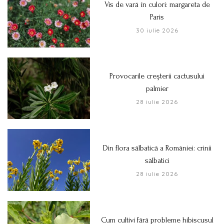
Vis de vară în culori: margareta de
Paris
30 iulie 2026
Provocarile creșterii cactusului
palmier
28 iulie 2026
Din flora sălbatică a României: crinii
sălbatici
28 iulie 2026
Cum cultivi fără probleme hibiscusul