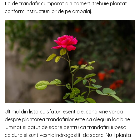
tip de trandafir cumparat din comert, trebuie plantat
conform instructiunilor de pe ambalaj.
Ultimul din lista cu sfaturi esentiale, cand vine vorba
despre plantarea trandafirilor este sa alegi un loc bine
luminat si batut de soare pentru ca trandafirii iubesc
caldura si sunt vesnic indragostiti de soare. Nu-i planta