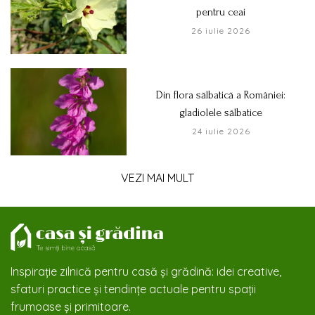
pentru ceai
26 iulie 2026
Din flora sălbatică a României:
gladiolele sălbatice
24 iulie 2026
VEZI MAI MULT
Inspirație zilnică pentru casă și grădină: idei creative,
sfaturi practice și tendințe actuale pentru spații
frumoase și primitoare.