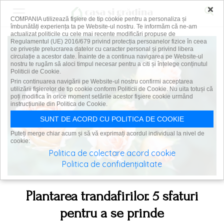
×
COMPANIA utilizează fişiere de tip cookie pentru a personaliza și
îmbunătăți experiența ta pe Website-ul nostru. Te informăm că ne-am
actualizat politicile cu cele mai recente modificări propuse de
Regulamentul (UE) 2016/679 privind protecția persoanelor fizice în ceea
ce privește prelucrarea datelor cu caracter personal și privind libera
circulație a acestor date. Înainte de a continua navigarea pe Website-ul
nostru te rugăm să aloci timpul necesar pentru a citi și înțelege conținutul
Politicii de Cookie.
Prin continuarea navigării pe Website-ul nostru confirmi acceptarea
utilizării fişierelor de tip cookie conform Politicii de Cookie. Nu uita totuși că
poți modifica în orice moment setările acestor fişiere cookie urmând
instrucțiunile din Politica de Cookie.
SUNT DE ACORD CU POLITICA DE COOKIE
Puteți merge chiar acum și să vă exprimați acordul individual la nivel de
cookie:
Politica de colectare acord cookie
Politica de confidențialitate
Plantarea trandafirilor. 5 sfaturi
pentru a se prinde