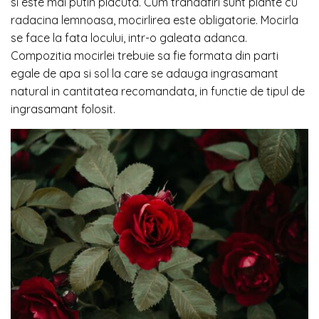
si este mai putin placuta. Cum trandafiri sunt plante cu
radacina lemnoasa, mocirlirea este obligatorie. Mocirla
se face la fata locului, intr-o galeata adanca.
Compozitia mocirlei trebuie sa fie formata din parti
egale de apa si sol la care se adauga ingrasamant
natural in cantitatea recomandata, in functie de tipul de
ingrasamant folosit.