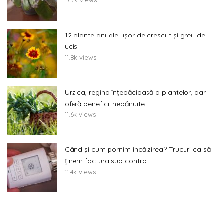
12 plante anuale ușor de crescut și greu de
ucis
11.8k views
Urzica, regina înțepăcioasă a plantelor, dar
oferă beneficii nebănuite
11.6k views
Când și cum pornim încălzirea? Trucuri ca să
ținem factura sub control
11.4k views