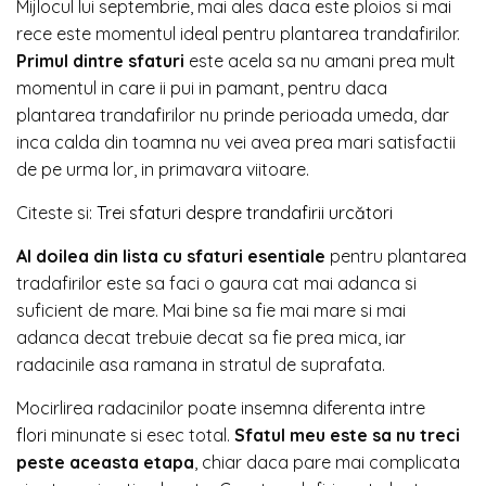
Mijlocul lui septembrie, mai ales daca este ploios si mai
rece este momentul ideal pentru plantarea trandafirilor.
Primul dintre sfaturi
este acela sa nu amani prea mult
momentul in care ii pui in pamant, pentru daca
plantarea trandafirilor nu prinde perioada umeda, dar
inca calda din toamna nu vei avea prea mari satisfactii
de pe urma lor, in primavara viitoare.
Citeste si:
Trei sfaturi despre trandafirii urcători
Al doilea din lista cu sfaturi esentiale
pentru plantarea
tradafirilor este sa faci o gaura cat mai adanca si
suficient de mare. Mai bine sa fie mai mare si mai
adanca decat trebuie decat sa fie prea mica, iar
radacinile asa ramana in stratul de suprafata.
Mocirlirea radacinilor poate insemna diferenta intre
flori
minunate si esec total.
Sfatul meu este sa nu treci
peste aceasta etapa
, chiar daca pare mai complicata