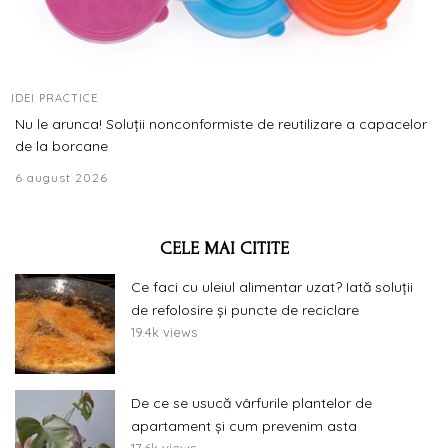
IDEI PRACTICE
Nu le arunca! Soluții nonconformiste de reutilizare a capacelor
de la borcane
6 august 2026
CELE MAI CITITE
Ce faci cu uleiul alimentar uzat? Iată soluții
de refolosire și puncte de reciclare
19.4k views
De ce se usucă vârfurile plantelor de
apartament și cum prevenim asta
17.6k views