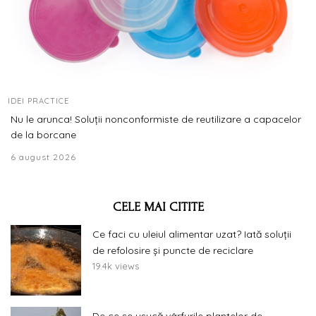
IDEI PRACTICE
Nu le arunca! Soluții nonconformiste de reutilizare a capacelor
de la borcane
6 august 2026
CELE MAI CITITE
Ce faci cu uleiul alimentar uzat? Iată soluții
de refolosire și puncte de reciclare
19.4k views
De ce se usucă vârfurile plantelor de