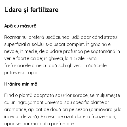
Udare și fertilizare
Apă cu măsură
Rozmarinul preferă uscăciunea: udă doar când stratul
superficial al solului s-a uscat complet. În grădină e
nevoie, în medie, de o udare profundă pe săptămână în
verile foarte calde; în ghiveci, la 4–5 zile. Evită
farfurioarele pline cu apă sub ghiveci – rădăcinile
putrezesc rapid.
Hrănire minimă
Fiind o plantă adaptată solurilor sărace, se mulțumește
cu un îngrășământ universal sau specific plantelor
aromatice, aplicat de două ori pe sezon (primăvara și la
început de vară). Excesul de azot duce la frunze mari,
apoase, dar mai puțin parfumate.