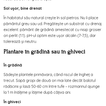
Sol ușor, bine drenat
În habitatul său natural crește în sol pietros. Nu îi place
pământul greu sau ud. Pregătește un substrat cu drenaj
excelent: pământ de grădină amestecat cu nisip grosier
ori perlit (1:1). pH-ul optim este ușor alcalin (7-7,5), dar
tolerează și neutru.
Plantare în grădină sau în ghiveci
În grădină
Sădește plantele primăvara, când riscul de îngheț a
trecut. Sapă gropi de două ori mai late decât balotul
rădăcinii și lasă 50-60 cm între tufe – rozmarinul ajunge
la 1 m înălțime și lățime după câțiva ani.
În ghiveci