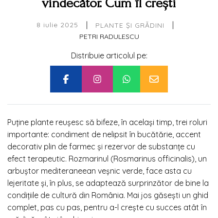
vindecător. Cum îl crești
|
|
8 iulie 2025
PLANTE ȘI GRĂDINI
PETRI RADULESCU
Distribuie articolul pe:
Puține plante reușesc să bifeze, în același timp, trei roluri
importante: condiment de nelipsit în bucătărie, accent
decorativ plin de farmec și rezervor de substanțe cu
efect terapeutic. Rozmarinul (Rosmarinus officinalis), un
arbuștor mediteraneean veșnic verde, face asta cu
lejeritate și, în plus, se adaptează surprinzător de bine la
condițiile de cultură din România. Mai jos găsești un ghid
complet, pas cu pas, pentru a-l crește cu succes atât în