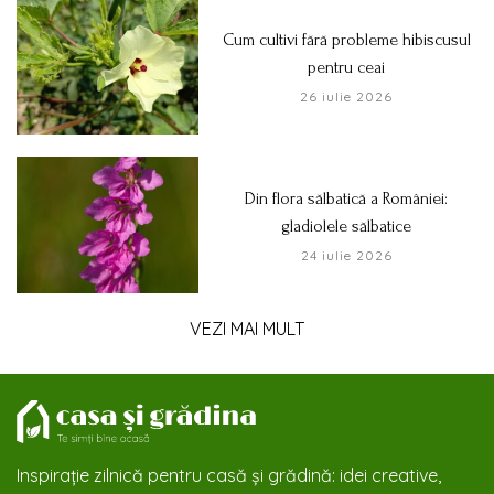
Cum cultivi fără probleme hibiscusul
pentru ceai
26 iulie 2026
Din flora sălbatică a României:
gladiolele sălbatice
24 iulie 2026
VEZI MAI MULT
Inspirație zilnică pentru casă și grădină: idei creative,