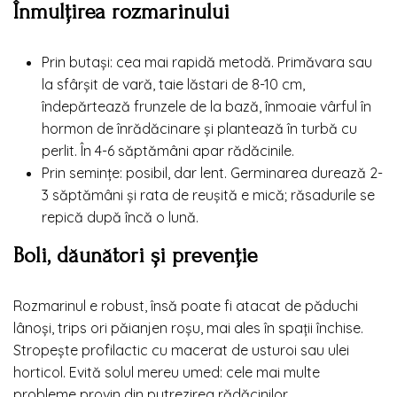
Înmulțirea rozmarinului
Prin butași: cea mai rapidă metodă. Primăvara sau
la sfârșit de vară, taie lăstari de 8-10 cm,
îndepărtează frunzele de la bază, înmoaie vârful în
hormon de înrădăcinare și plantează în turbă cu
perlit. În 4-6 săptămâni apar rădăcinile.
Prin semințe: posibil, dar lent. Germinarea durează 2-
3 săptămâni și rata de reușită e mică; răsadurile se
repică după încă o lună.
Boli, dăunători și prevenție
Rozmarinul e robust, însă poate fi atacat de păduchi
lânoși, trips ori păianjen roșu, mai ales în spații închise.
Stropește profilactic cu macerat de usturoi sau ulei
horticol. Evită solul mereu umed: cele mai multe
probleme provin din putrezirea rădăcinilor.