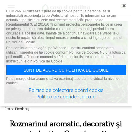
×
COMPANIA utilizează fişiere de tip cookie pentru a personaliza și
îmbunătăți experiența ta pe Website-ul nostru. Te informăm că ne-am
actualizat politicile cu cele mai recente modificări propuse de
Regulamentul (UE) 2016/679 privind protecția persoanelor fizice în ceea
ce privește prelucrarea datelor cu caracter personal și privind libera
circulație a acestor date. Înainte de a continua navigarea pe Website-ul
nostru te rugăm să aloci timpul necesar pentru a citi și înțelege conținutul
Politicii de Cookie.
Prin continuarea navigării pe Website-ul nostru confirmi acceptarea
utilizării fişierelor de tip cookie conform Politicii de Cookie. Nu uita totuși că
poți modifica în orice moment setările acestor fişiere cookie urmând
instrucțiunile din Politica de Cookie.
SUNT DE ACORD CU POLITICA DE COOKIE
Puteți merge chiar acum și să vă exprimați acordul individual la nivel de
cookie:
Politica de colectare acord cookie
Politica de confidențialitate
Foto: Pixabay
Rozmarinul aromatic, decorativ și