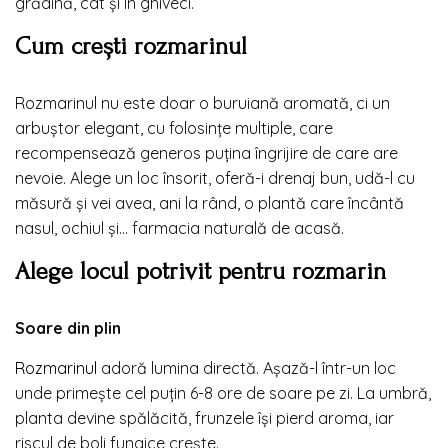
grădină, cât și în ghiveci.
Cum crești rozmarinul
Rozmarinul nu este doar o buruiană aromată, ci un
arbuștor elegant, cu folosințe multiple, care
recompensează generos puțina îngrijire de care are
nevoie. Alege un loc însorit, oferă-i drenaj bun, udă-l cu
măsură și vei avea, ani la rând, o plantă care încântă
nasul, ochiul și… farmacia naturală de acasă.
Alege locul potrivit pentru rozmarin
Soare din plin
Rozmarinul
adoră lumina directă. Așază-l într-un loc
unde primește cel puțin 6-8 ore de soare pe zi. La umbră,
planta devine spălăcită, frunzele își pierd aroma, iar
riscul de boli fungice crește.