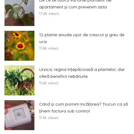
apartament și cum prevenim asta
17.6k views
12 plante anuale ușor de crescut și greu de
ucis
11.8k views
Urzica, regina înțepăcioasă a plantelor, dar
oferă beneficii nebănuite
11.6k views
Când și cum pornim încălzirea? Trucuri ca să
ținem factura sub control
11.4k views