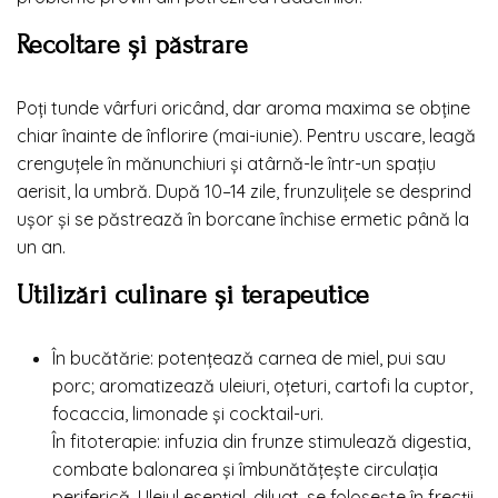
Recoltare și păstrare
Poți tunde vârfuri oricând, dar aroma maxima se obține
chiar înainte de înflorire (mai-iunie). Pentru uscare, leagă
crenguțele în mănunchiuri și atârnă-le într-un spațiu
aerisit, la umbră. După 10–14 zile, frunzulițele se desprind
ușor și se păstrează în borcane închise ermetic până la
un an.
Utilizări culinare și terapeutice
În bucătărie: potențează carnea de miel, pui sau
porc; aromatizează uleiuri, oțeturi, cartofi la cuptor,
focaccia, limonade și cocktail-uri.
În fitoterapie: infuzia din frunze stimulează digestia,
combate balonarea și îmbunătățește circulația
periferică. Uleiul esențial, diluat, se folosește în frecții