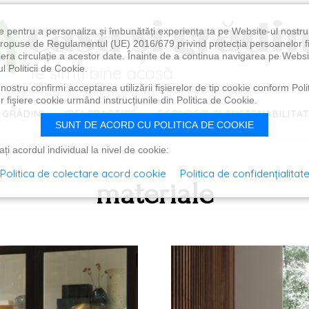
e pentru a personaliza și îmbunătăți experiența ta pe Website-ul nostr
i propuse de Regulamentul (UE) 2016/679 privind protecția persoanelor f
ibera circulație a acestor date. Înainte de a continua navigarea pe Websi
l Politicii de Cookie.
ostru confirmi acceptarea utilizării fişierelor de tip cookie conform Polit
 fişiere cookie urmând instrucțiunile din Politica de Cookie.
 GRĂDINI
IDEI PRACTICE
ECOLOGIE ȘI SUSTENABILITA
SUNT DE ACORD CU POLITICA DE COOKIE
i acordul individual la nivel de cookie:
Politica de colectare acord cookie
Politica de confidențialitat
materiale