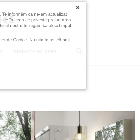
×
u. Te informăm că ne-am actualizat
izice în ceea ce privește prelucrarea
te-ul nostru te rugăm să aloci timpul
icii de Cookie. Nu uita totuși că poți
TE
PROIECTE DE CASE
e