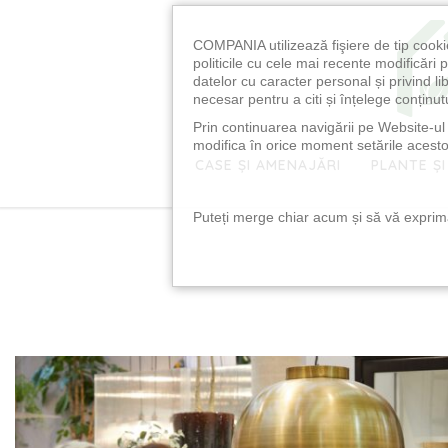
COMPANIA utilizează fişiere de tip cooki
politicile cu cele mai recente modificăr
datelor cu caracter personal și privind l
necesar pentru a citi și înțelege conținutu
Prin continuarea navigării pe Website-ul n
modifica în orice moment setările acestor
CASE ȘI AMENAJĂRI
PLANTE ȘI
Puteți merge chiar acum și să vă exprimaț