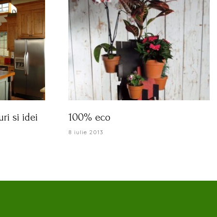
uri si idei
100% eco
8 iulie 2013