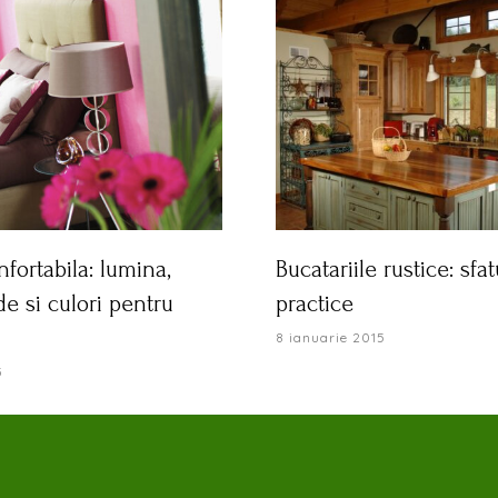
fortabila: lumina,
Bucatariile rustice: sfat
de si culori pentru
practice
8 ianuarie 2015
5