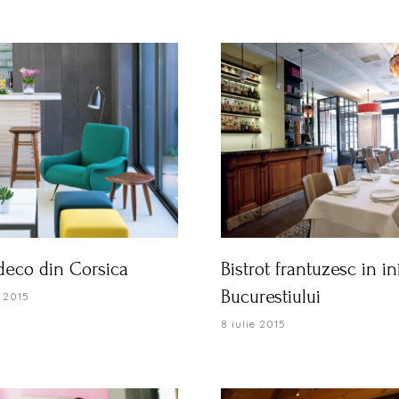
 deco din Corsica
Bistrot frantuzesc in i
Bucurestiului
 2015
8 iulie 2015