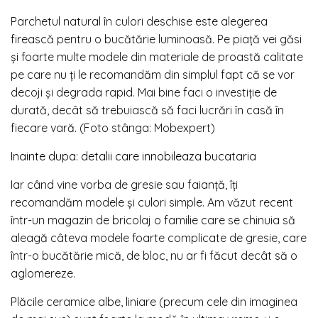
Parchetul natural în culori deschise este alegerea
firească pentru o bucătărie luminoasă. Pe piață vei găsi
și foarte multe modele din materiale de proastă calitate
pe care nu ți le recomandăm din simplul fapt că se vor
decoji și degrada rapid. Mai bine faci o investiție de
durată, decât să trebuiască să faci lucrări în casă în
fiecare vară. (Foto stânga: Mobexpert)
Inainte dupa: detalii care innobileaza bucataria
Iar când vine vorba de gresie sau faianță, îți
recomandăm modele și culori simple. Am văzut recent
într-un magazin de bricolaj o familie care se chinuia să
aleagă câteva modele foarte complicate de gresie, care
într-o bucătărie mică, de bloc, nu ar fi făcut decât să o
aglomereze.
Plăcile ceramice albe, liniare (precum cele din imaginea