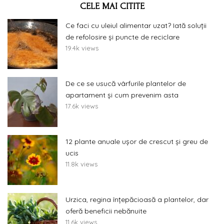
CELE MAI CITITE
Ce faci cu uleiul alimentar uzat? Iată soluții
de refolosire și puncte de reciclare
19.4k views
De ce se usucă vârfurile plantelor de
apartament și cum prevenim asta
17.6k views
12 plante anuale ușor de crescut și greu de
ucis
11.8k views
Urzica, regina înțepăcioasă a plantelor, dar
oferă beneficii nebănuite
11.6k views