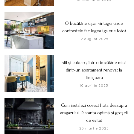
O bucătărie ușor vintage, unde
contrastele fac legea (galerie foto)
12 august 2025
Stil și culoare, într-o bucătărie mică
dintr-un apartament renovat la
Timișoara
10 aprilie 2025
Cum instalezi corect hota deasupra
aragazului. Distanța optimă și greșeli
de evitat
25 martie 2025