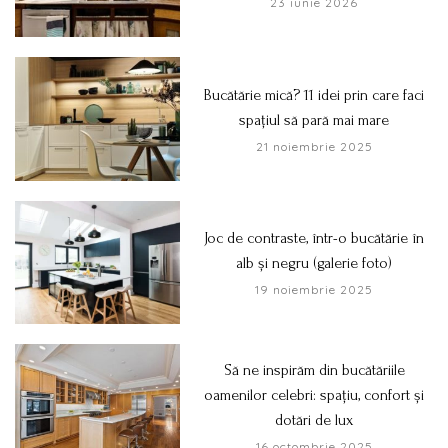
23 iunie 2026
Bucătărie mică? 11 idei prin care faci
spațiul să pară mai mare
21 noiembrie 2025
Joc de contraste, într-o bucătărie în
alb și negru (galerie foto)
19 noiembrie 2025
Să ne inspirăm din bucătăriile
oamenilor celebri: spațiu, confort și
dotări de lux
16 octombrie 2025