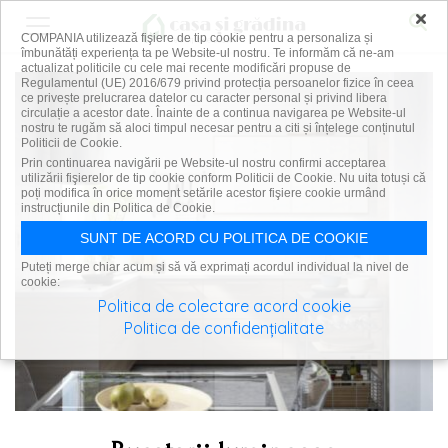
×
COMPANIA utilizează fişiere de tip cookie pentru a personaliza și
îmbunătăți experiența ta pe Website-ul nostru. Te informăm că ne-am
actualizat politicile cu cele mai recente modificări propuse de
Regulamentul (UE) 2016/679 privind protecția persoanelor fizice în ceea
ce privește prelucrarea datelor cu caracter personal și privind libera
circulație a acestor date. Înainte de a continua navigarea pe Website-ul
nostru te rugăm să aloci timpul necesar pentru a citi și înțelege conținutul
Politicii de Cookie.
Prin continuarea navigării pe Website-ul nostru confirmi acceptarea
utilizării fişierelor de tip cookie conform Politicii de Cookie. Nu uita totuși că
poți modifica în orice moment setările acestor fişiere cookie urmând
instrucțiunile din Politica de Cookie.
SUNT DE ACORD CU POLITICA DE COOKIE
Puteți merge chiar acum și să vă exprimați acordul individual la nivel de
cookie:
Politica de colectare acord cookie
Politica de confidențialitate