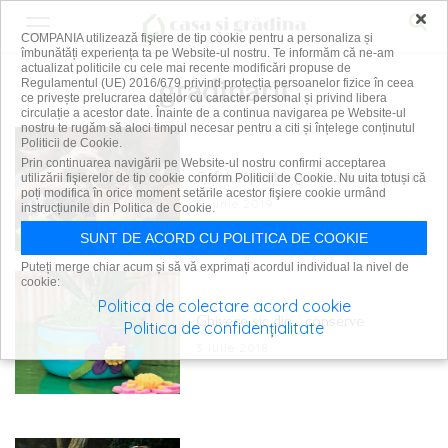
×
COMPANIA utilizează fişiere de tip cookie pentru a personaliza și
îmbunătăți experiența ta pe Website-ul nostru. Te informăm că ne-am
actualizat politicile cu cele mai recente modificări propuse de
gradinarit
Regulamentul (UE) 2016/679 privind protecția persoanelor fizice în ceea
ce privește prelucrarea datelor cu caracter personal și privind libera
circulație a acestor date. Înainte de a continua navigarea pe Website-ul
nostru te rugăm să aloci timpul necesar pentru a citi și înțelege conținutul
Politicii de Cookie.
Prin continuarea navigării pe Website-ul nostru confirmi acceptarea
5 sfaturi pentru grădinarii începători
utilizării fişierelor de tip cookie conform Politicii de Cookie. Nu uita totuși că
poți modifica în orice moment setările acestor fişiere cookie urmând
5 iunie 2019
instrucțiunile din Politica de Cookie.
SUNT DE ACORD CU POLITICA DE COOKIE
Puteți merge chiar acum și să vă exprimați acordul individual la nivel de
cookie:
Politica de colectare acord cookie
Ghivece șic din… conserve
Politica de confidențialitate
3 iulie 2018