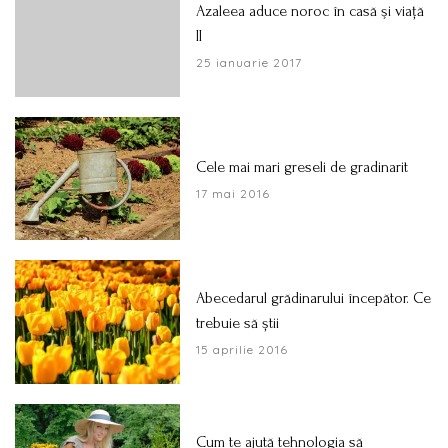
Azaleea aduce noroc în casă şi viaţă
II
25 ianuarie 2017
Cele mai mari greseli de gradinarit
17 mai 2016
Abecedarul grădinarului începător. Ce
trebuie să știi
15 aprilie 2016
Cum te ajută tehnologia să