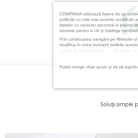
COMPANIA utilizează fişiere de tip cooki
politicile cu cele mai recente modificăr
datelor cu caracter personal și privind l
necesar pentru a citi și înțelege conținutu
Prin continuarea navigării pe Website-ul n
modifica în orice moment setările acestor
CASE ȘI AMENAJĂRI
PLANTE ȘI
Puteți merge chiar acum și să vă exprimaț
Soluții simple 