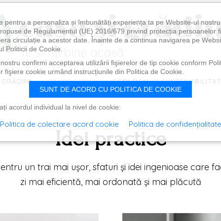
e pentru a personaliza și îmbunătăți experiența ta pe Website-ul nostr
i propuse de Regulamentul (UE) 2016/679 privind protecția persoanelor f
ibera circulație a acestor date. Înainte de a continua navigarea pe Websi
l Politicii de Cookie.
ostru confirmi acceptarea utilizării fişierelor de tip cookie conform Polit
 fişiere cookie urmând instrucțiunile din Politica de Cookie.
 GRĂDINI
IDEI PRACTICE
ECOLOGIE ȘI SUSTENABILITA
SUNT DE ACORD CU POLITICA DE COOKIE
i acordul individual la nivel de cookie:
Politica de colectare acord cookie
Politica de confidențialitat
Idei practice
pentru un trai mai ușor, sfaturi și idei ingenioase care fa
zi mai eficientă, mai ordonată și mai plăcută