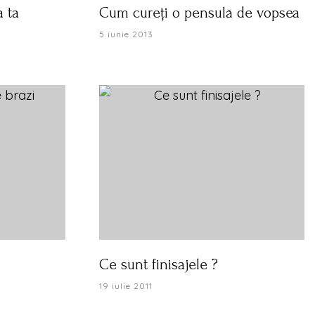
 ta
Cum cureți o pensulă de vopsea
5 iunie 2013
i
Ce sunt finisajele ?
19 iulie 2011