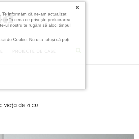
×
u. Te informăm că ne-am actualizat
izice în ceea ce privește prelucrarea
te-ul nostru te rugăm să aloci timpul
icii de Cookie. Nu uita totuși că poți
TE
PROIECTE DE CASE
e
c viața de zi cu