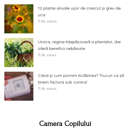
12 plante anuale ușor de crescut și greu de
ucis
11.8k views
Urzica, regina înțepăcioasă a plantelor, dar
oferă beneficii nebănuite
11.6k views
Când și cum pornim încălzirea? Trucuri ca să
ținem factura sub control
11.4k views
Camera Copilului