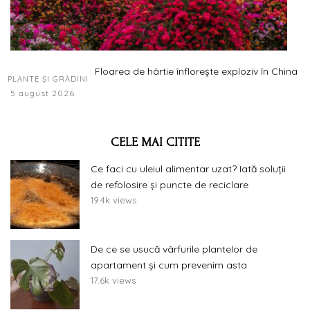
Floarea de hârtie înflorește exploziv în China
PLANTE ȘI GRĂDINI
5 august 2026
CELE MAI CITITE
Ce faci cu uleiul alimentar uzat? Iată soluții
de refolosire și puncte de reciclare
19.4k views
De ce se usucă vârfurile plantelor de
apartament și cum prevenim asta
17.6k views