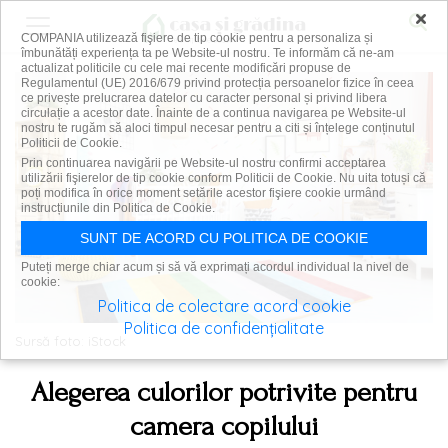
×
COMPANIA utilizează fişiere de tip cookie pentru a personaliza și
îmbunătăți experiența ta pe Website-ul nostru. Te informăm că ne-am
actualizat politicile cu cele mai recente modificări propuse de
Regulamentul (UE) 2016/679 privind protecția persoanelor fizice în ceea
ce privește prelucrarea datelor cu caracter personal și privind libera
circulație a acestor date. Înainte de a continua navigarea pe Website-ul
nostru te rugăm să aloci timpul necesar pentru a citi și înțelege conținutul
Politicii de Cookie.
Prin continuarea navigării pe Website-ul nostru confirmi acceptarea
utilizării fişierelor de tip cookie conform Politicii de Cookie. Nu uita totuși că
poți modifica în orice moment setările acestor fişiere cookie urmând
instrucțiunile din Politica de Cookie.
SUNT DE ACORD CU POLITICA DE COOKIE
Puteți merge chiar acum și să vă exprimați acordul individual la nivel de
cookie:
Politica de colectare acord cookie
Politica de confidențialitate
Sursă foto: iStock
Alegerea culorilor potrivite pentru
camera copilului