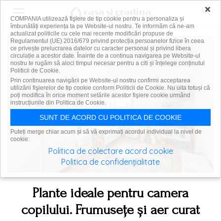
×
COMPANIA utilizează fişiere de tip cookie pentru a personaliza și
îmbunătăți experiența ta pe Website-ul nostru. Te informăm că ne-am
actualizat politicile cu cele mai recente modificări propuse de
Regulamentul (UE) 2016/679 privind protecția persoanelor fizice în ceea
ce privește prelucrarea datelor cu caracter personal și privind libera
circulație a acestor date. Înainte de a continua navigarea pe Website-ul
nostru te rugăm să aloci timpul necesar pentru a citi și înțelege conținutul
Politicii de Cookie.
Prin continuarea navigării pe Website-ul nostru confirmi acceptarea
utilizării fişierelor de tip cookie conform Politicii de Cookie. Nu uita totuși că
poți modifica în orice moment setările acestor fişiere cookie urmând
instrucțiunile din Politica de Cookie.
SUNT DE ACORD CU POLITICA DE COOKIE
Puteți merge chiar acum și să vă exprimați acordul individual la nivel de
cookie:
Politica de colectare acord cookie
Politica de confidențialitate
Plante ideale pentru camera
copilului. Frumusețe și aer curat