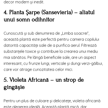
decor modern și inedit.
4. Planta Șarpe (Sansevieria) – aliatul
unui somn odihnitor
Cunoscută și sub denumirea de „Limba soacrei”,
această plantă este perfectă pentru camera copilului
datorită capacității sale de a purifica aerul. Filtrează
substanțele toxice și contribuie la crearea unui mediu
mai sănătos. Pe lângă beneficiile sale, are un aspect
interesant, cu frunze lungi, verticale și dungi verzi-gălbui,
care vor atrage curiozitatea celor mici.
5. Violeta Africană – un strop de
gingășie
Pentru un plus de culoare și delicatețe, violeta africană
este alegerea ideală. Această plantă mică, dar