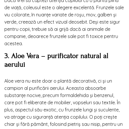
Dacă vrei să captezi atenția copilului cu o plantă plină
de viață, coleusul este o alegere excelentă. Frunzele sale
viu colorate, în nuanțe variate de roșu, mov, galben și
verde, creează un efect vizual deosebit. Deși este sigur
pentru copii, trebuie să ai grijă dacă ai animale de
companie, deoarece frunzele sale pot fi toxice pentru
acestea.
3. Aloe Vera – purificator natural al
aerului
Aloe vera nu este doar o plantă decorativă, ci și un
campion al purificării aerului. Aceasta absoarbe
substanțe nocive, precum formaldehida și benzenul,
care pot fi eliberate de mobilier, vopseluri sau textile. În
plus, aspectul său exotic, cu frunzele lungi și suculente,
va atrage cu siguranță atenția copilului. O poți crește
chiar și fără pământ, folosind pietriș sau nisip, pentru un