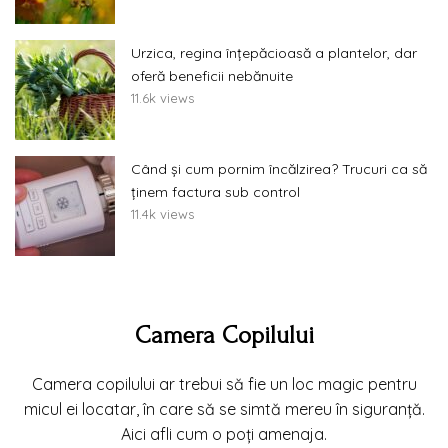
Urzica, regina înțepăcioasă a plantelor, dar
oferă beneficii nebănuite
11.6k views
Când și cum pornim încălzirea? Trucuri ca să
ținem factura sub control
11.4k views
Camera Copilului
Camera copilului ar trebui să fie un loc magic pentru
micul ei locatar, în care să se simtă mereu în siguranță.
Aici afli cum o poți amenaja.