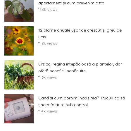
apartament și cum prevenim asta
17.6k views
12 plante anuale ușor de crescut și greu de
ucis
11.8k views
Urzica, regina înțepăcioasă a plantelor, dar
oferă beneficii nebănuite
11.6k views
Când și cum pornim încălzirea? Trucuri ca să
ținem factura sub control
11.4k views