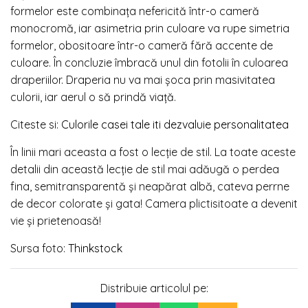
formelor este combinaţa nefericită într-o cameră
monocromă, iar asimetria prin culoare va rupe simetria
formelor, obositoare într-o cameră fără accente de
culoare. În concluzie îmbracă unul din fotolii în culoarea
draperiilor. Draperia nu va mai şoca prin masivitatea
culorii, iar aerul o să prindă viaţă.
Citeste si:
Culorile casei tale iti dezvaluie personalitatea
În linii mari aceasta a fost o lecţie de stil. La toate aceste
detalii din această lecţie de stil mai adăugă o perdea
fina, semitransparentă şi neapărat albă, cateva perrne
de decor colorate şi gata! Camera plictisitoate a devenit
vie şi prietenoasă!
Sursa foto:
Thinkstock
Distribuie articolul pe: