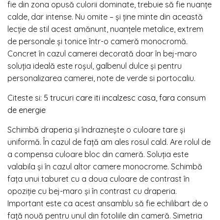
fie din zona opusă culorii dominate, trebuie să fie nuanţe
calde, dar intense. Nu omite – şi ţine minte din această
lecţie de stil acest amănunt, nuanţele metalice, extrem
de personale şi tonice într-o cameră monocromă.
Concret în cazul camerei decorată doar în bej-maro
soluţia ideală este roşul, galbenul dulce şi pentru
personalizarea camerei, note de verde si portocaliu.
Citeste si:
5 trucuri care iti incalzesc casa, fara consum
de energie
Schimbă draperia şi îndrazneşte o culoare tare şi
uniformă. În cazul de faţă am ales rosul cald. Are rolul de
a compensa culoare bloc din cameră. Soluţia este
valabila şi în cazul altor camere monocrome. Schimbă
faţa unui taburet cu a doua culoare de contrast în
opoziţie cu bej-maro şi în contrast cu draperia.
Important este ca acest ansamblu să fie echilibart de o
faţă nouă pentru unul din fotoliile din cameră. Simetria