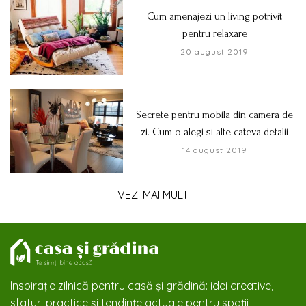
Cum amenajezi un living potrivit
pentru relaxare
20 august 2019
Secrete pentru mobila din camera de
zi. Cum o alegi si alte cateva detalii
14 august 2019
VEZI MAI MULT
Inspirație zilnică pentru casă și grădină: idei creative,
sfaturi practice și tendințe actuale pentru spații