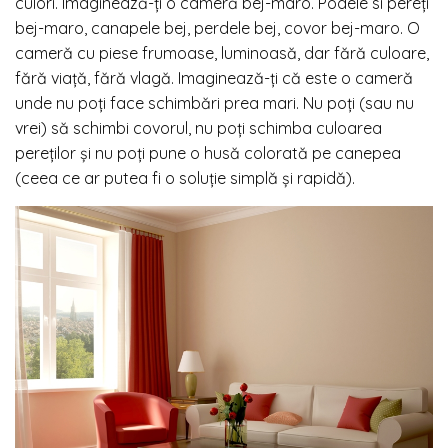
culori. Imaginează-ţi o cameră bej-maro. Podele si pereţi
bej-maro, canapele bej, perdele bej, covor bej-maro. O
cameră cu piese frumoase, luminoasă, dar fără culoare,
fără viaţă, fără vlagă. Imaginează-ţi că este o cameră
unde nu poţi face schimbări prea mari. Nu poţi (sau nu
vrei) să schimbi covorul, nu poţi schimba culoarea
pereţilor şi nu poţi pune o husă colorată pe canepea
(ceea ce ar putea fi o soluţie simplă şi rapidă).