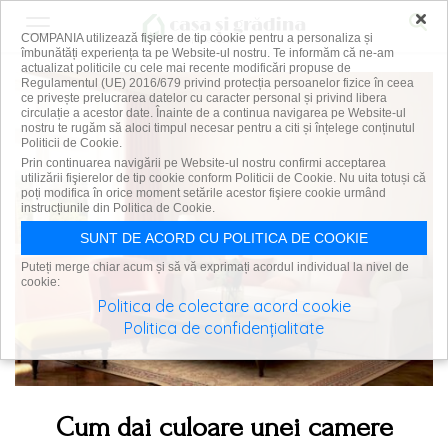
×
COMPANIA utilizează fişiere de tip cookie pentru a personaliza și
îmbunătăți experiența ta pe Website-ul nostru. Te informăm că ne-am
actualizat politicile cu cele mai recente modificări propuse de
Regulamentul (UE) 2016/679 privind protecția persoanelor fizice în ceea
ce privește prelucrarea datelor cu caracter personal și privind libera
circulație a acestor date. Înainte de a continua navigarea pe Website-ul
nostru te rugăm să aloci timpul necesar pentru a citi și înțelege conținutul
Politicii de Cookie.
Prin continuarea navigării pe Website-ul nostru confirmi acceptarea
utilizării fişierelor de tip cookie conform Politicii de Cookie. Nu uita totuși că
poți modifica în orice moment setările acestor fişiere cookie urmând
instrucțiunile din Politica de Cookie.
SUNT DE ACORD CU POLITICA DE COOKIE
Puteți merge chiar acum și să vă exprimați acordul individual la nivel de
cookie:
Politica de colectare acord cookie
Politica de confidențialitate
Cum dai culoare unei camere