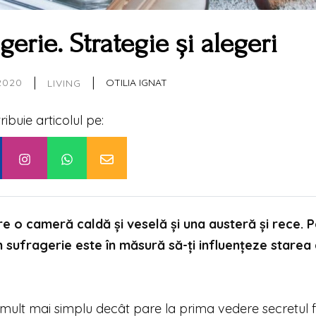
gerie. Strategie și alegeri
|
|
2020
OTILIA IGNAT
LIVING
tribuie articolul pe:
re o cameră caldă și veselă și una austeră și rece. 
in sufragerie este în măsură să-ți influențeze starea
mult mai simplu decât pare la prima vedere secretul f