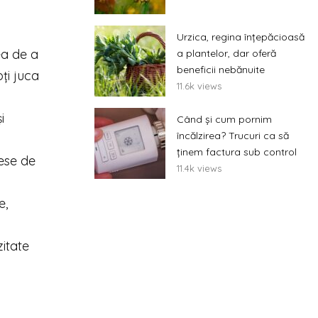
Urzica, regina înțepăcioasă
ea de a
a plantelor, dar oferă
beneficii nebănuite
ți juca
11.6k views
i
Când și cum pornim
încălzirea? Trucuri ca să
ținem factura sub control
iese de
11.4k views
e,
zitate