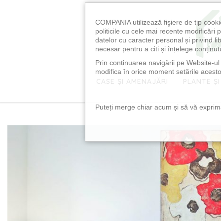
COMPANIA utilizează fişiere de tip cooki
politicile cu cele mai recente modificăr
datelor cu caracter personal și privind l
necesar pentru a citi și înțelege conținutu
Prin continuarea navigării pe Website-ul n
modifica în orice moment setările acestor
CASE ȘI AMENAJĂRI
PLANTE ȘI
Puteți merge chiar acum și să vă exprimaț