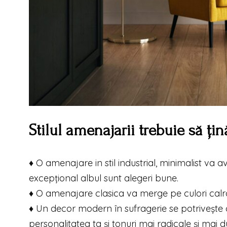
Stilul amenajarii trebuie să ți
♦ O amenajare in stil industrial, minimalist va 
excepțional albul sunt alegeri bune.
♦ O amenajare clasica va merge pe culori calrd
♦ Un decor modern în sufragerie se potrivește c
personalitatea ta și tonuri mai radicale și mai du