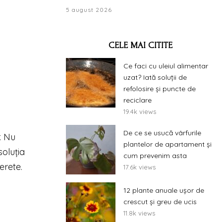
5 august 2026
CELE MAI CITITE
Ce faci cu uleiul alimentar
uzat? Iată soluții de
refolosire și puncte de
reciclare
19.4k views
De ce se usucă vârfurile
. Nu
plantelor de apartament și
soluția
cum prevenim asta
erete.
17.6k views
12 plante anuale ușor de
crescut și greu de ucis
11.8k views