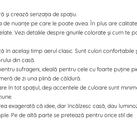
ră și crează senzația de spațiu.
ea de nuanțe pe care le poate avea. În plus are calitat
elate. Vezi detaliile despre
griurile colorate
și cum te po
în același timp aerul clasic. Sunt culori confortabile ș
ului din casă.
entru sufragerii, ideală pentru cele cu foarte puține p
meră de zi una plină de căldură.
are în tot spațiul, deși accentele de culoare sunt minim
iune.
părea exagerată că idee, dar încălzesc casă, dau lumino
ple. Pe de altă parte se pretează pentru orice stil de