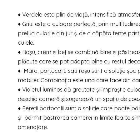
♦ Verdele este plin de viață, intensifică atmosfe
♦ Griul este o culoare perfectă, prin multitudin
prelua culorile din jur și de a căpăta tente past
cu ele.
♦ Roșu, crem și bej se combină bine și păstrează 
plăcute care se pot adapta bine cu restul decor
♦ Maro, portocaliu sau roșu sunt o soluție șoc p
mobilier. Combinația este una care face din ca
♦ Violetul luminos dă greutate și împrăștie culo
deschid cameră și sugerează un spațiu de coez
♦ Pereții portocalii sunt o soluție care poate 
și permit păstrarea camerei în limite foarte sim
amenajare.