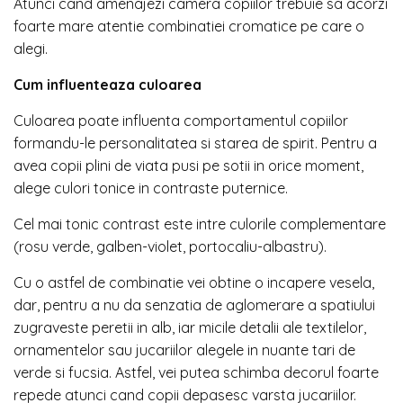
Atunci cand amenajezi camera copiilor trebuie sa acorzi
foarte mare atentie combinatiei cromatice pe care o
alegi.
Cum influenteaza culoarea
Culoarea poate influenta comportamentul copiilor
formandu-le personalitatea si starea de spirit. Pentru a
avea copii plini de viata pusi pe sotii in orice moment,
alege culori tonice in contraste puternice.
Cel mai tonic contrast este intre culorile complementare
(rosu verde, galben-violet, portocaliu-albastru).
Cu o astfel de combinatie vei obtine o incapere vesela,
dar, pentru a nu da senzatia de aglomerare a spatiului
zugraveste peretii in alb, iar micile detalii ale textilelor,
ornamentelor sau jucariilor alegele in nuante tari de
verde si fucsia. Astfel, vei putea schimba decorul foarte
repede atunci cand copii depasesc varsta jucariilor.