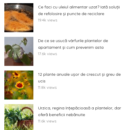
Ce faci cu uleiul alimentar uzat? Iată soluții
de refolosire și puncte de reciclare
19.4k views
De ce se usucă vârfurile plantelor de
apartament și cum prevenim asta
17.6k views
12 plante anuale ușor de crescut și greu de
ucis
11.8k views
Urzica, regina înțepăcioasă a plantelor, dar
oferă beneficii nebănuite
11.6k views