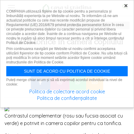
×
COMPANIA utilizează fişiere de tip cookie pentru a personaliza și
îmbunătăți experiența ta pe Website-ul nostru. Te informăm că ne-am
actualizat politicile cu cele mai recente modificări propuse de
Regulamentul (UE) 2016/679 privind protecția persoanelor fizice în ceea
ce privește prelucrarea datelor cu caracter personal și privind libera
circulație a acestor date. Înainte de a continua navigarea pe Website-ul
nostru te rugăm să aloci timpul necesar pentru a citi și înțelege conținutul
Culori tonice in camera copilului
Politicii de Cookie.
Prin continuarea navigării pe Website-ul nostru confirmi acceptarea
utilizării fişierelor de tip cookie conform Politicii de Cookie. Nu uita totuși că
|
|
24 februarie 2011
CAMERA COPILULUI
poți modifica în orice moment setările acestor fişiere cookie urmând
instrucțiunile din Politica de Cookie.
Distribuie articolul pe:
SUNT DE ACORD CU POLITICA DE COOKIE
Puteți merge chiar acum și să vă exprimați acordul individual la nivel de
cookie:
Politica de colectare acord cookie
Politica de confidențialitate
Contrastul complementar (rosu sau fucsia asociat cu
verde) e potrivit in camera copiilor pentru ca tonifica.