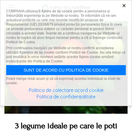
×
COMPANIA utilizează fişiere de tip cookie pentru a personaliza și
îmbunătăți experiența ta pe Website-ul nostru. Te informăm că ne-am
actualizat politicile cu cele mai recente modificări propuse de
Regulamentul (UE) 2016/679 privind protecția persoanelor fizice în ceea
ce privește prelucrarea datelor cu caracter personal și privind libera
circulație a acestor date. Înainte de a continua navigarea pe Website-ul
nostru te rugăm să aloci timpul necesar pentru a citi și înțelege conținutul
Politicii de Cookie.
Prin continuarea navigării pe Website-ul nostru confirmi acceptarea
utilizării fişierelor de tip cookie conform Politicii de Cookie. Nu uita totuși că
poți modifica în orice moment setările acestor fişiere cookie urmând
instrucțiunile din Politica de Cookie.
SUNT DE ACORD CU POLITICA DE COOKIE
Puteți merge chiar acum și să vă exprimați acordul individual la nivel de
cookie:
Politica de colectare acord cookie
Politica de confidențialitate
3 legume ideale pe care le poti