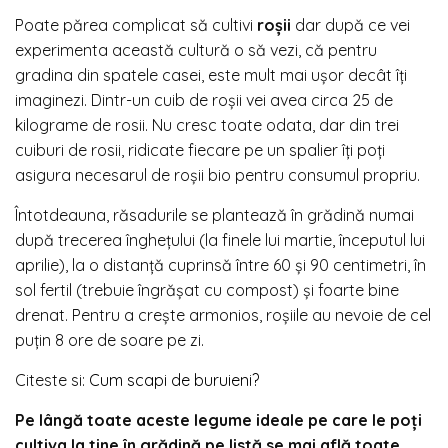
Poate părea complicat să cultivi
roșii
dar după ce vei
experimenta această cultură o să vezi, că pentru
gradina din spatele casei, este mult mai ușor decât îți
imaginezi. Dintr-un cuib de roșii vei avea circa 25 de
kilograme de rosii. Nu cresc toate odata, dar din trei
cuiburi de rosii, ridicate fiecare pe un spalier îți poți
asigura necesarul de roșii bio pentru consumul propriu.
Întotdeauna, răsadurile se plantează în grădină numai
după trecerea înghețului (la finele lui martie, începutul lui
aprilie), la o distanță cuprinsă între 60 și 90 centimetri, în
sol fertil (trebuie îngrășat cu compost) și foarte bine
drenat. Pentru a crește armonios, roșiile au nevoie de cel
puțin 8 ore de soare pe zi.
Citeste si:
Cum scapi de buruieni?
Pe lângă toate aceste legume ideale pe care le poți
cultiva la tine în grădină pe listă se mai află toate