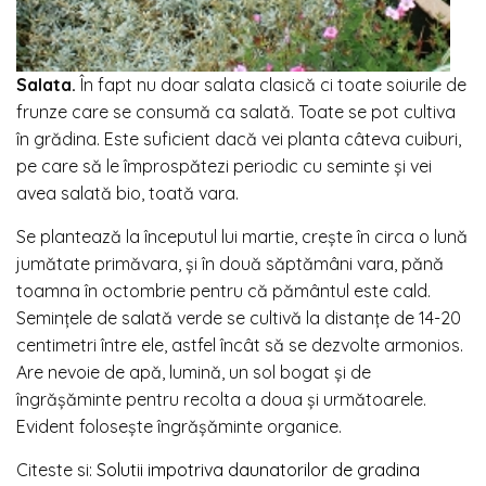
Salata.
În fapt nu doar salata clasică ci toate soiurile de
frunze care se consumă ca salată. Toate se pot cultiva
în grădina. Este suficient dacă vei planta câteva cuiburi,
pe care să le împrospătezi periodic cu seminte și vei
avea salată bio, toată vara.
Se plantează la începutul lui martie, crește în circa o lună
jumătate primăvara, și în două săptămâni vara, pănă
toamna în octombrie pentru că pământul este cald.
Semințele de salată verde se cultivă la distanțe de 14-20
centimetri între ele, astfel încât să se dezvolte armonios.
Are nevoie de apă, lumină, un sol bogat și de
îngrășăminte pentru recolta a doua și următoarele.
Evident folosește îngrășăminte organice.
Citeste si:
Solutii impotriva daunatorilor de gradina