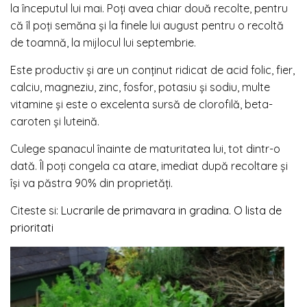
la începutul lui mai. Poți avea chiar două recolte, pentru
că îl poți semăna și la finele lui august pentru o recoltă
de toamnă, la mijlocul lui septembrie.
Este productiv și are un conținut ridicat de acid folic, fier,
calciu, magneziu, zinc, fosfor, potasiu și sodiu, multe
vitamine și este o excelenta sursă de clorofilă, beta-
caroten și luteină.
Culege spanacul înainte de maturitatea lui, tot dintr-o
dată. Îl poți congela ca atare, imediat după recoltare și
își va păstra 90% din proprietăți.
Citeste si:
Lucrarile de primavara in gradina. O lista de
prioritati