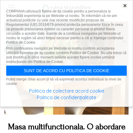
×
COMPANIA utilizează fişiere de tip cookie pentru a personaliza și
îmbunătăți experiența ta pe Website-ul nostru. Te informăm că ne-am
actualizat politicile cu cele mai recente modificări propuse de
Regulamentul (UE) 2016/679 privind protecția persoanelor fizice în ceea
ce privește prelucrarea datelor cu caracter personal și privind libera
circulație a acestor date. Înainte de a continua navigarea pe Website-ul
nostru te rugăm să aloci timpul necesar pentru a citi și înțelege conținutul
Politicii de Cookie.
Prin continuarea navigării pe Website-ul nostru confirmi acceptarea
utilizării fişierelor de tip cookie conform Politicii de Cookie. Nu uita totuși că
poți modifica în orice moment setările acestor fişiere cookie urmând
instrucțiunile din Politica de Cookie.
SUNT DE ACORD CU POLITICA DE COOKIE
Puteți merge chiar acum și să vă exprimați acordul individual la nivel de
cookie:
Politica de colectare acord cookie
Politica de confidențialitate
Masa multifunctionala. O abordare