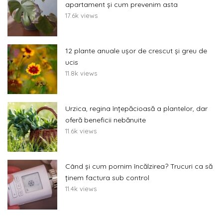
apartament și cum prevenim asta
17.6k views
12 plante anuale ușor de crescut și greu de
ucis
11.8k views
Urzica, regina înțepăcioasă a plantelor, dar
oferă beneficii nebănuite
11.6k views
Când și cum pornim încălzirea? Trucuri ca să
ținem factura sub control
11.4k views