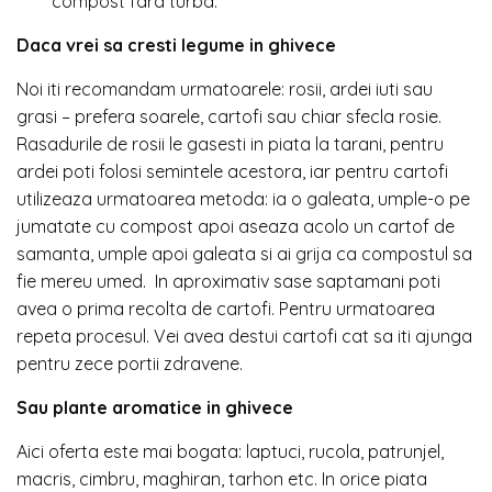
compost fara turba.
Daca vrei sa cresti legume in ghivece
Noi iti recomandam urmatoarele: rosii, ardei iuti sau
grasi – prefera soarele, cartofi sau chiar sfecla rosie.
Rasadurile de rosii le gasesti in piata la tarani, pentru
ardei poti folosi semintele acestora, iar pentru cartofi
utilizeaza urmatoarea metoda: ia o galeata, umple-o pe
jumatate cu compost apoi aseaza acolo un cartof de
samanta, umple apoi galeata si ai grija ca compostul sa
fie mereu umed. In aproximativ sase saptamani poti
avea o prima recolta de cartofi. Pentru urmatoarea
repeta procesul. Vei avea destui cartofi cat sa iti ajunga
pentru zece portii zdravene.
Sau plante aromatice in ghivece
Aici oferta este mai bogata: laptuci, rucola, patrunjel,
macris, cimbru, maghiran, tarhon etc. In orice piata