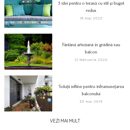
5 idei pentru o terasă cu stil și buget
redus
18 mai 2020
Fântână arteziană în grădină sau
balcon
21 februarie 2020
Soluții ieftine pentru înfrumusețarea
balconului
30 mai 2019
VEZI MAI MULT