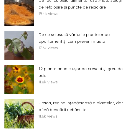
Ce faci cu uleiul alimentar uzat? Iată soluții
de refolosire și puncte de reciclare
19.4k views
De ce se usucă vârfurile plantelor de
apartament și cum prevenim asta
17.6k views
12 plante anuale ușor de crescut și greu de
ucis
11.8k views
Urzica, regina înțepăcioasă a plantelor, dar
oferă beneficii nebănuite
11.6k views