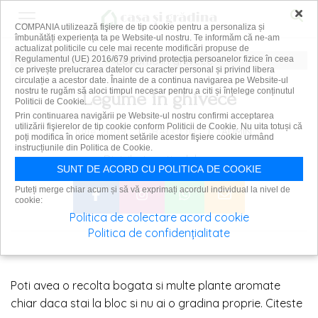
×
COMPANIA utilizează fişiere de tip cookie pentru a personaliza și
îmbunătăți experiența ta pe Website-ul nostru. Te informăm că ne-am
actualizat politicile cu cele mai recente modificări propuse de
Regulamentul (UE) 2016/679 privind protecția persoanelor fizice în ceea
ce privește prelucrarea datelor cu caracter personal și privind libera
circulație a acestor date. Înainte de a continua navigarea pe Website-ul
nostru te rugăm să aloci timpul necesar pentru a citi și înțelege conținutul
Legume in ghivece
Politicii de Cookie.
Prin continuarea navigării pe Website-ul nostru confirmi acceptarea
utilizării fişierelor de tip cookie conform Politicii de Cookie. Nu uita totuși că
|
|
1 iulie 2009
ADMIN
BALCON
poți modifica în orice moment setările acestor fişiere cookie urmând
instrucțiunile din Politica de Cookie.
Distribuie articolul pe:
SUNT DE ACORD CU POLITICA DE COOKIE
Puteți merge chiar acum și să vă exprimați acordul individual la nivel de
cookie:
Politica de colectare acord cookie
Politica de confidențialitate
Poti avea o recolta bogata si multe plante aromate
chiar daca stai la bloc si nu ai o gradina proprie. Citeste