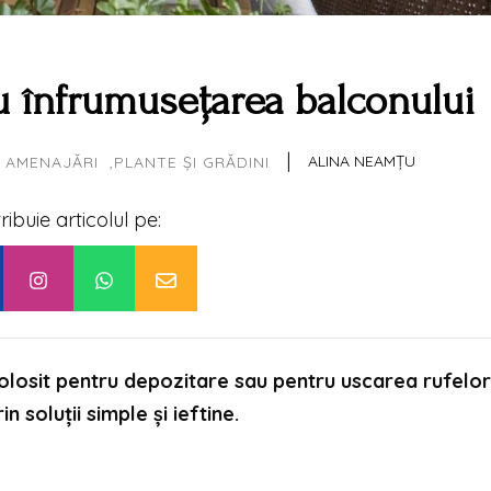
ru înfrumusețarea balconului
|
ALINA NEAMȚU
I AMENAJĂRI
PLANTE ȘI GRĂDINI
tribuie articolul pe:
 folosit pentru depozitare sau pentru uscarea rufelor
 soluții simple și ieftine.