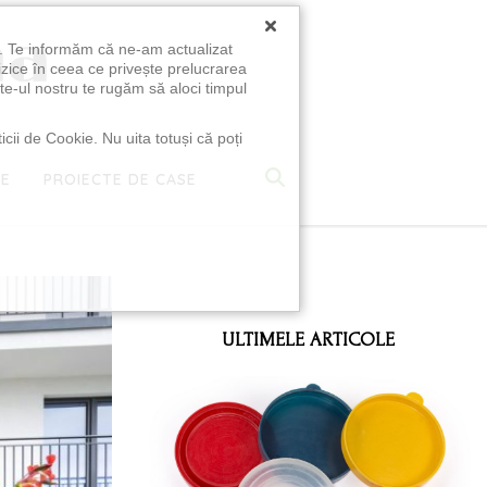
×
u. Te informăm că ne-am actualizat
izice în ceea ce privește prelucrarea
te-ul nostru te rugăm să aloci timpul
icii de Cookie. Nu uita totuși că poți
TE
PROIECTE DE CASE
e
ULTIMELE ARTICOLE