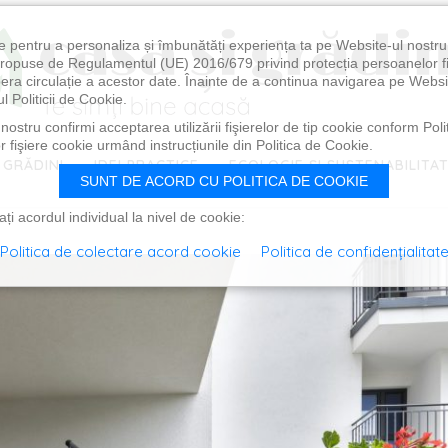
e pentru a personaliza și îmbunătăți experiența ta pe Website-ul nostr
i propuse de Regulamentul (UE) 2016/679 privind protecția persoanelor f
ibera circulație a acestor date. Înainte de a continua navigarea pe Websi
l Politicii de Cookie.
ostru confirmi acceptarea utilizării fişierelor de tip cookie conform Polit
 fişiere cookie urmând instrucțiunile din Politica de Cookie.
 GRĂDINI
IDEI PRACTICE
ECOLOGIE ȘI SUSTENABILITA
SUNT DE ACORD CU POLITICA DE COOKIE
i acordul individual la nivel de cookie:
Politica de colectare acord cookie
Politica de confidențialitat