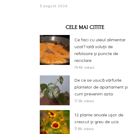
5 august 2026
CELE MAI CITITE
Ce faci cu uleiul alimentar
uzat? Iată soluții de
refolosire și puncte de
reciclare
19.4k views
De ce se usucă vârfurile
plantelor de apartament și
cum prevenim asta
17.6k views
12 plante anuale ușor de
crescut și greu de ucis
11.8k views