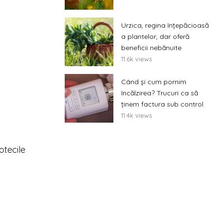
Urzica, regina înțepăcioasă
a plantelor, dar oferă
beneficii nebănuite
11.6k views
Când și cum pornim
încălzirea? Trucuri ca să
ținem factura sub control
11.4k views
otecile