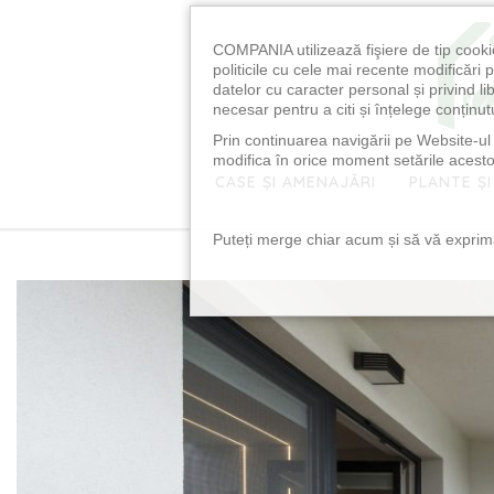
COMPANIA utilizează fişiere de tip cooki
politicile cu cele mai recente modificăr
datelor cu caracter personal și privind l
necesar pentru a citi și înțelege conținutu
Prin continuarea navigării pe Website-ul n
modifica în orice moment setările acestor
CASE ȘI AMENAJĂRI
PLANTE ȘI
Puteți merge chiar acum și să vă exprimaț