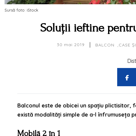
Sursă foto: iStock
Soluții ieftine pent
|
30 mai 2019
BALCON
CASE Ș
Dis
Balconul este de obicei un spațiu plictisitor,
există modalități simple de a-l înfrumuseța prin
Mobilă 2 în 1