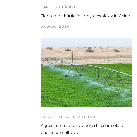
PLANTE ȘI GRĂDINI
Floarea de hârtie înflorește exploziv în China
5 august 2026
ECOLOGIE ȘI SUSTENABILITATE
Agricultura împotriva deșertificării: soluție
atipică de cultivare