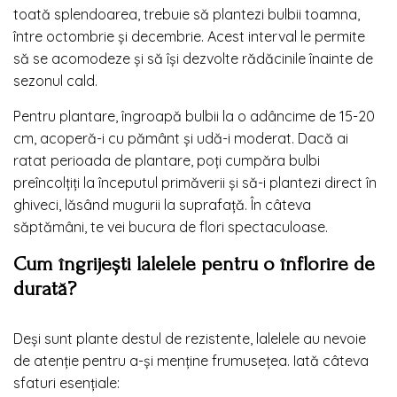
toată splendoarea, trebuie să plantezi bulbii toamna,
între octombrie și decembrie. Acest interval le permite
să se acomodeze și să își dezvolte rădăcinile înainte de
sezonul cald.
Pentru plantare, îngroapă bulbii la o adâncime de 15-20
cm, acoperă-i cu pământ și udă-i moderat. Dacă ai
ratat perioada de plantare, poți cumpăra bulbi
preîncolțiți la începutul primăverii și să-i plantezi direct în
ghiveci, lăsând mugurii la suprafață. În câteva
săptămâni, te vei bucura de flori spectaculoase.
Cum îngrijești lalelele pentru o înflorire de
durată?
Deși sunt plante destul de rezistente, lalelele au nevoie
de atenție pentru a-și menține frumusețea. Iată câteva
sfaturi esențiale: