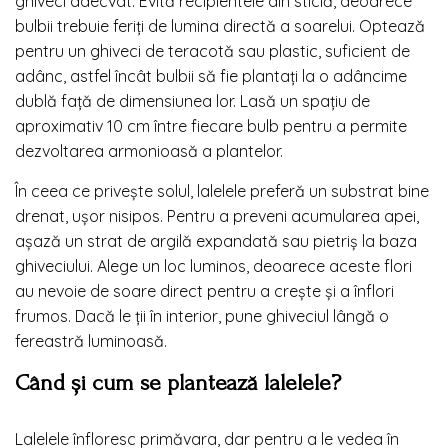
ghiveci adecvat. Evită recipientele din sticlă, deoarece
bulbii trebuie feriți de lumina directă a soarelui. Optează
pentru un ghiveci de teracotă sau plastic, suficient de
adânc, astfel încât bulbii să fie plantați la o adâncime
dublă față de dimensiunea lor. Lasă un spațiu de
aproximativ 10 cm între fiecare bulb pentru a permite
dezvoltarea armonioasă a plantelor.
În ceea ce privește solul, lalelele preferă un substrat bine
drenat, ușor nisipos. Pentru a preveni acumularea apei,
așază un strat de argilă expandată sau pietriș la baza
ghiveciului. Alege un loc luminos, deoarece aceste flori
au nevoie de soare direct pentru a crește și a înflori
frumos. Dacă le ții în interior, pune ghiveciul lângă o
fereastră luminoasă.
Când și cum se plantează lalelele?
Lalelele înfloresc primăvara, dar pentru a le vedea în