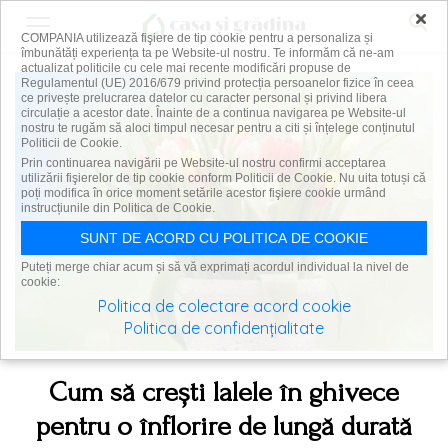
×
COMPANIA utilizează fişiere de tip cookie pentru a personaliza și
îmbunătăți experiența ta pe Website-ul nostru. Te informăm că ne-am
actualizat politicile cu cele mai recente modificări propuse de
Regulamentul (UE) 2016/679 privind protecția persoanelor fizice în ceea
ce privește prelucrarea datelor cu caracter personal și privind libera
circulație a acestor date. Înainte de a continua navigarea pe Website-ul
nostru te rugăm să aloci timpul necesar pentru a citi și înțelege conținutul
Politicii de Cookie.
Prin continuarea navigării pe Website-ul nostru confirmi acceptarea
utilizării fişierelor de tip cookie conform Politicii de Cookie. Nu uita totuși că
poți modifica în orice moment setările acestor fişiere cookie urmând
instrucțiunile din Politica de Cookie.
SUNT DE ACORD CU POLITICA DE COOKIE
Puteți merge chiar acum și să vă exprimați acordul individual la nivel de
cookie:
Politica de colectare acord cookie
Politica de confidențialitate
Cum să crești lalele în ghivece
pentru o înflorire de lungă durată