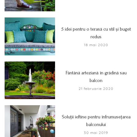
5 idei pentru o terasă cu stil și buget
redus
18 mai 2020
Fântână arteziană în grădină sau
balcon
21 februarie 2020
Soluții ieftine pentru înfrumusețarea
balconului
30 mai 2019