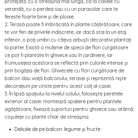
protejată cu o streașina mai lungă, ca la casele cu
verandă, cu o perdea sau cu un parasolar care te
fereste foarte bine și de ploaie.
2. Terasă poate fi îmbrăcată în plante cățărătoare, care
te vor feri de privirile indiscrete, iar dacă stai la un etaj
inferior, o poți umbri cu câțiva arbuști decorativi plantați
la parter. Există o mulțime de specii de flori curgătoare
ce pot fi plantate în ghivece sau în jardiniere, iar
frumusețea acestora se reflectă prin culorile intense și
prin bogăția de flori. Ghivecele cu flori curgătoare de
balcon dau viață balconului, terasei și reprezintă niște
decorațiuni pe cinste pentru acest colț al casei.
3. În lipsă spațiului la nivelul solului, folosește peretele
exterior al casei: montează spaliere pentru plantele
agățătoare, fixează suporturi pentru ghivece sau atârnă
coșulețe cu plante chiar de streașina.
Deliciile de pe balcon: legume și fructe