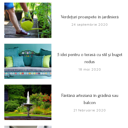
Verdețuri proaspete în jardinieră
24 septembrie 2020
5 idei pentru o terasă cu stil și buget
redus
18 mai 2020
Fântână arteziană în grădină sau
balcon
21 februarie 2020