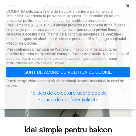
×
COMPANIA utilizează fişiere de tip cookie pentru a personaliza și
îmbunătăți experiența ta pe Website-ul nostru. Te informăm că ne-am
actualizat politicile cu cele mai recente modificări propuse de
Regulamentul (UE) 2016/679 privind protecția persoanelor fizice în ceea
ce privește prelucrarea datelor cu caracter personal și privind libera
circulație a acestor date. Înainte de a continua navigarea pe Website-ul
nostru te rugăm să aloci timpul necesar pentru a citi și înțelege conținutul
Politicii de Cookie.
Prin continuarea navigării pe Website-ul nostru confirmi acceptarea
utilizării fişierelor de tip cookie conform Politicii de Cookie. Nu uita totuși că
poți modifica în orice moment setările acestor fişiere cookie urmând
instrucțiunile din Politica de Cookie.
SUNT DE ACORD CU POLITICA DE COOKIE
Puteți merge chiar acum și să vă exprimați acordul individual la nivel de
cookie:
Politica de colectare acord cookie
Politica de confidențialitate
Idei simple pentru balcon