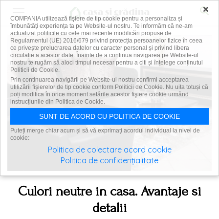
×
COMPANIA utilizează fişiere de tip cookie pentru a personaliza și
îmbunătăți experiența ta pe Website-ul nostru. Te informăm că ne-am
actualizat politicile cu cele mai recente modificări propuse de
Regulamentul (UE) 2016/679 privind protecția persoanelor fizice în ceea
ce privește prelucrarea datelor cu caracter personal și privind libera
circulație a acestor date. Înainte de a continua navigarea pe Website-ul
nostru te rugăm să aloci timpul necesar pentru a citi și înțelege conținutul
Politicii de Cookie.
Prin continuarea navigării pe Website-ul nostru confirmi acceptarea
utilizării fişierelor de tip cookie conform Politicii de Cookie. Nu uita totuși că
poți modifica în orice moment setările acestor fişiere cookie urmând
instrucțiunile din Politica de Cookie.
SUNT DE ACORD CU POLITICA DE COOKIE
Puteți merge chiar acum și să vă exprimați acordul individual la nivel de
cookie:
Politica de colectare acord cookie
Politica de confidențialitate
Culori neutre in casa. Avantaje si
detalii