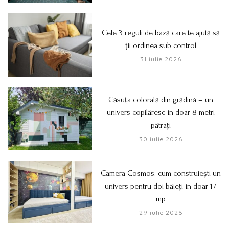
Cele 3 reguli de bază care te ajută să
ții ordinea sub control
31 iulie 2026
Căsuța colorată din grădină – un
univers copilăresc în doar 8 metri
pătrați
30 iulie 2026
Camera Cosmos: cum construiești un
univers pentru doi băieți în doar 17
mp
29 iulie 2026