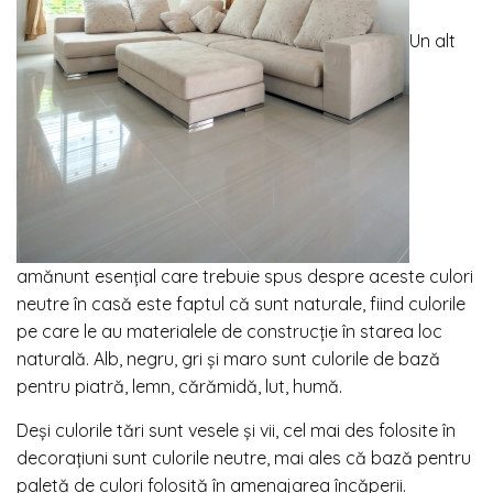
Un alt
amănunt esențial care trebuie spus despre aceste culori
neutre în casă este faptul că sunt naturale, fiind culorile
pe care le au materialele de construcție în starea loc
naturală. Alb, negru, gri și maro sunt culorile de bază
pentru piatră, lemn, cărămidă, lut, humă.
Deși culorile tări sunt vesele și vii, cel mai des folosite în
decorațiuni sunt culorile neutre, mai ales că bază pentru
paletă de culori folosită în amenajarea încăperii.