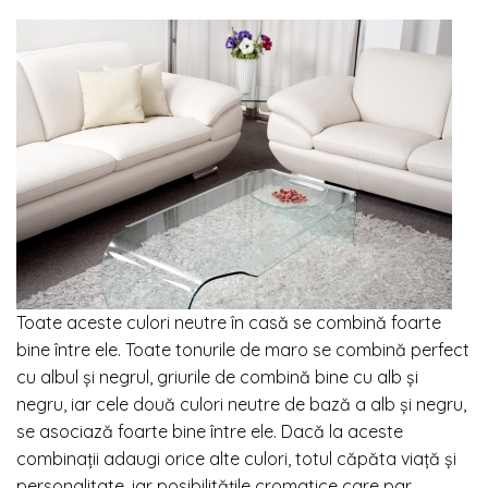
Toate aceste culori neutre în casă se combină foarte
bine între ele. Toate tonurile de maro se combină perfect
cu albul și negrul, griurile de combină bine cu alb și
negru, iar cele două culori neutre de bază a alb și negru,
se asociază foarte bine între ele. Dacă la aceste
combinații adaugi orice alte culori, totul căpăta viață și
personalitate, iar posibilitățile cromatice care par