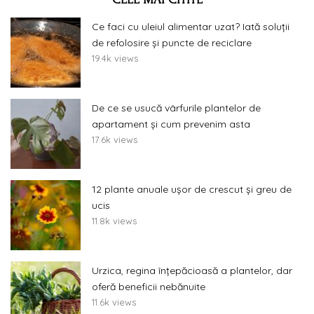
Ce faci cu uleiul alimentar uzat? Iată soluții
de refolosire și puncte de reciclare
19.4k views
De ce se usucă vârfurile plantelor de
apartament și cum prevenim asta
17.6k views
12 plante anuale ușor de crescut și greu de
ucis
11.8k views
Urzica, regina înțepăcioasă a plantelor, dar
oferă beneficii nebănuite
11.6k views