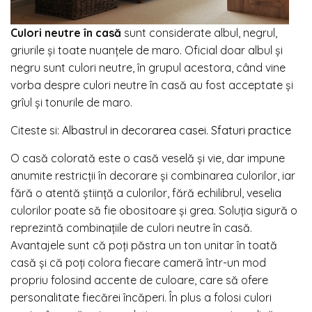
Culori neutre în casă
sunt considerate albul, negrul,
griurile și toate nuanțele de maro. Oficial doar albul și
negru sunt culori neutre, în grupul acestora, când vine
vorba despre culori neutre în casă au fost acceptate și
grîul și tonurile de maro.
Citeste si:
Albastrul in decorarea casei. Sfaturi practice
O casă colorată este o casă veselă și vie, dar impune
anumite restricții în decorare și combinarea culorilor, iar
fără o atentă știință a culorilor, fără echilibrul, veselia
culorilor poate să fie obositoare și grea. Soluția sigură o
reprezintă combinațiile de culori neutre în casă.
Avantajele sunt că poți păstra un ton unitar în toată
casă și că poți colora fiecare cameră într-un mod
propriu folosind accente de culoare, care să ofere
personalitate fiecărei încăperi. În plus a folosi culori