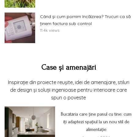
Când și cum pornim încălzirea? Trucuri ca să
ținem factura sub control
11.4k views
Case și amenajări
Inspirație din proiecte reușite, idei de amenajare, stiluri
de design și soluții ingenioase pentru interioare care
spun o poveste
Bucătăria care ține pasul cu tine: cum
îți adaptezi spațiul la un nou stil de
alimentație