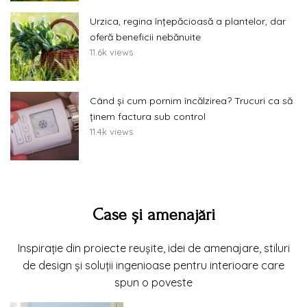
Urzica, regina înțepăcioasă a plantelor, dar
oferă beneficii nebănuite
11.6k views
Când și cum pornim încălzirea? Trucuri ca să
ținem factura sub control
11.4k views
Case și amenajări
Inspirație din proiecte reușite, idei de amenajare, stiluri
de design și soluții ingenioase pentru interioare care
spun o poveste