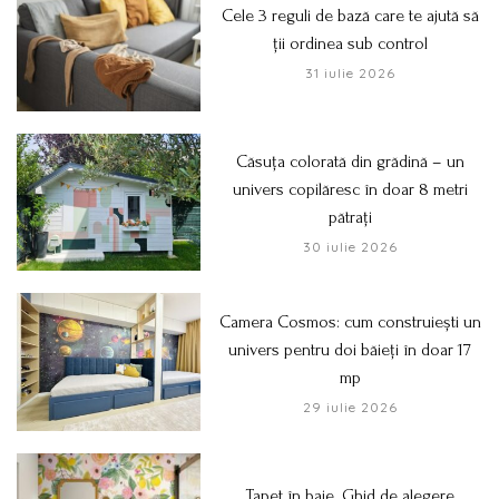
Cele 3 reguli de bază care te ajută să
ții ordinea sub control
31 iulie 2026
Căsuța colorată din grădină – un
univers copilăresc în doar 8 metri
pătrați
30 iulie 2026
Camera Cosmos: cum construiești un
univers pentru doi băieți în doar 17
mp
29 iulie 2026
Tapet în baie. Ghid de alegere