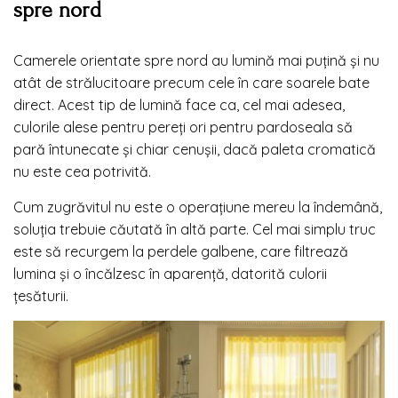
spre nord
Camerele orientate spre nord au lumină mai puțină și nu
atât de strălucitoare precum cele în care soarele bate
direct. Acest tip de lumină face ca, cel mai adesea,
culorile alese pentru pereți ori pentru pardoseala să
pară întunecate și chiar cenușii, dacă paleta cromatică
nu este cea potrivită.
Cum zugrăvitul nu este o operațiune mereu la îndemână,
soluția trebuie căutată în altă parte. Cel mai simplu truc
este să recurgem la perdele galbene, care filtrează
lumina și o încălzesc în aparență, datorită culorii
țesăturii.