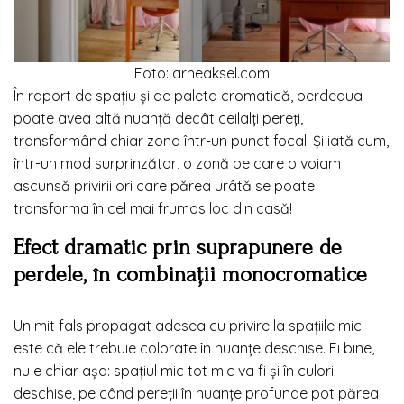
Foto: arneaksel.com
În raport de spațiu și de paleta cromatică, perdeaua
poate avea altă nuanță decât ceilalți pereți,
transformând chiar zona într-un punct focal. Și iată cum,
într-un mod surprinzător, o zonă pe care o voiam
ascunsă privirii ori care părea urâtă se poate
transforma în cel mai frumos loc din casă!
Efect dramatic prin suprapunere de
perdele, în combinații monocromatice
Un mit fals propagat adesea cu privire la spațiile mici
este că ele trebuie colorate în nuanțe deschise. Ei bine,
nu e chiar așa: spațiul mic tot mic va fi și în culori
deschise, pe când pereții în nuanțe profunde pot părea