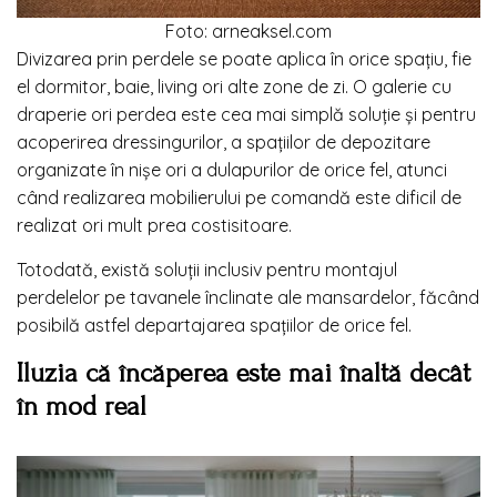
Foto: arneaksel.com
Divizarea prin perdele se poate aplica în orice spațiu, fie
el dormitor, baie, living ori alte zone de zi. O galerie cu
draperie ori perdea este cea mai simplă soluție și pentru
acoperirea dressingurilor, a spațiilor de depozitare
organizate în nișe ori a dulapurilor de orice fel, atunci
când realizarea mobilierului pe comandă este dificil de
realizat ori mult prea costisitoare.
Totodată, există soluții inclusiv pentru montajul
perdelelor pe tavanele înclinate ale mansardelor, făcând
posibilă astfel departajarea spațiilor de orice fel.
Iluzia că încăperea este mai înaltă decât
în mod real