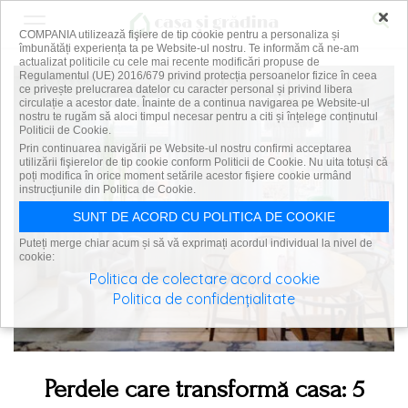
×
COMPANIA utilizează fişiere de tip cookie pentru a personaliza și
îmbunătăți experiența ta pe Website-ul nostru. Te informăm că ne-am
actualizat politicile cu cele mai recente modificări propuse de
Regulamentul (UE) 2016/679 privind protecția persoanelor fizice în ceea
ce privește prelucrarea datelor cu caracter personal și privind libera
circulație a acestor date. Înainte de a continua navigarea pe Website-ul
nostru te rugăm să aloci timpul necesar pentru a citi și înțelege conținutul
Politicii de Cookie.
Prin continuarea navigării pe Website-ul nostru confirmi acceptarea
utilizării fişierelor de tip cookie conform Politicii de Cookie. Nu uita totuși că
poți modifica în orice moment setările acestor fişiere cookie urmând
instrucțiunile din Politica de Cookie.
SUNT DE ACORD CU POLITICA DE COOKIE
Puteți merge chiar acum și să vă exprimați acordul individual la nivel de
cookie:
Politica de colectare acord cookie
Politica de confidențialitate
Perdele care transformă casa: 5