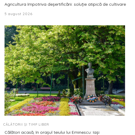
Agricultura împotriva deșertificării: soluție atipică de cultivare
5 august 2026
CĂLĂTORII ȘI TIMP LIBER
Călători acasă, în orașul teiului lui Eminescu: Iași