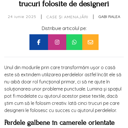
trucuri folosite de designeri
|
|
24 iunie 2025
GABI RALEA
CASE ȘI AMENAJĂRI
Distribuie articolul pe:
Unul din modurile prin care transformăm ușor o casă
este să extindem utilizarea perdelelor astfel încât ele să
nu aibă doar rol funcțional primar, ci să ne ajute în
soluționarea unor probleme punctuale. Lumina și spațiul
pot fi modelate cu ajutorul acestor piese textile, dacă
știm cum să le folosim creativ. Iată cinci trucuri pe care
designerii le folosesc cu succes cu ajutorul perdelelor.
Perdele galbene în camerele orientate