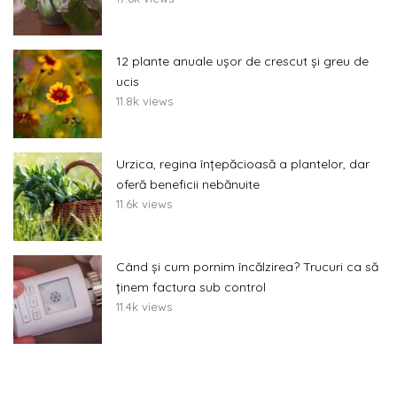
12 plante anuale ușor de crescut și greu de
ucis
11.8k views
Urzica, regina înțepăcioasă a plantelor, dar
oferă beneficii nebănuite
11.6k views
Când și cum pornim încălzirea? Trucuri ca să
ținem factura sub control
11.4k views