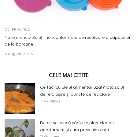
IDEI PRACTICE
Nu le arunca! Soluții nonconformiste de reutilizare a capacelor
de la borcane
6 august 2026
CELE MAI CITITE
Ce faci cu uleiul alimentar uzat? Iată soluții
de refolosire și puncte de reciclare
19.4k views
De ce se usucă vârfurile plantelor de
apartament și cum prevenim asta
17.6k views