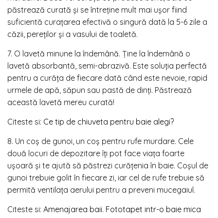
păstrează curată și se întreține mult mai ușor fiind
suficientă curațarea efectivă o singură dată la 5-6 zile a
căzii, pereților și a vasului de toaletă.
7. O lavetă minune la îndemână. Ține la îndemână o
lavetă absorbantă, semi-abrazivă. Este soluția perfectă
pentru a curăța de fiecare dată când este nevoie, rapid
urmele de apă, săpun sau pastă de dinți. Păstrează
această lavetă mereu curată!
Citeste si:
Ce tip de chiuveta pentru baie alegi?
8. Un coș de gunoi, un coș pentru rufe murdare. Cele
două locuri de depozitare îți pot face viața foarte
ușoară și te ajută să păstrezi curățenia în baie. Coșul de
gunoi trebuie golit în fiecare zi, iar cel de rufe trebuie să
permită ventilața aerului pentru a preveni mucegaiul.
Citeste si:
Amenajarea baii. Fototapet intr-o baie mica