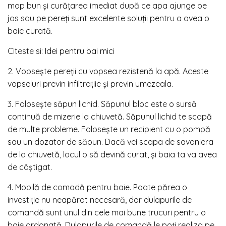
mop bun și curățarea imediat după ce apa ajunge pe
jos sau pe pereți sunt excelente soluții pentru a avea o
baie curată.
Citeste si:
Idei pentru bai mici
2. Vopsește pereții cu vopsea rezistenă la apă. Aceste
vopseluri previn infiltrațiie și previn umezeala.
3. Folosește săpun lichid. Săpunul bloc este o sursă
continuă de mizerie la chiuvetă. Săpunul lichid te scapă
de multe probleme. Folosește un recipient cu o pompă
sau un dozator de săpun. Dacă vei scapa de savoniera
de la chiuvetă, locul o să devină curat, și baia ta va avea
de câștigat.
4. Mobilă de comadă pentru baie. Poate părea o
investiție nu neapărat necesară, dar dulapurile de
comandă sunt unul din cele mai bune trucuri pentru o
baie ordonată. Dulapurile de comandă le poți realiza pe