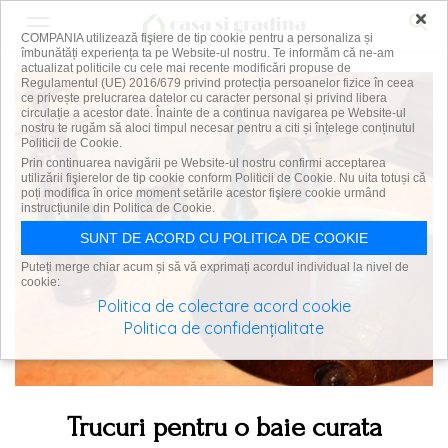
×
COMPANIA utilizează fişiere de tip cookie pentru a personaliza și
îmbunătăți experiența ta pe Website-ul nostru. Te informăm că ne-am
actualizat politicile cu cele mai recente modificări propuse de
Regulamentul (UE) 2016/679 privind protecția persoanelor fizice în ceea
ce privește prelucrarea datelor cu caracter personal și privind libera
circulație a acestor date. Înainte de a continua navigarea pe Website-ul
nostru te rugăm să aloci timpul necesar pentru a citi și înțelege conținutul
Politicii de Cookie.
Prin continuarea navigării pe Website-ul nostru confirmi acceptarea
utilizării fişierelor de tip cookie conform Politicii de Cookie. Nu uita totuși că
poți modifica în orice moment setările acestor fişiere cookie urmând
instrucțiunile din Politica de Cookie.
SUNT DE ACORD CU POLITICA DE COOKIE
Puteți merge chiar acum și să vă exprimați acordul individual la nivel de
cookie:
Politica de colectare acord cookie
Politica de confidențialitate
Trucuri pentru o baie curata