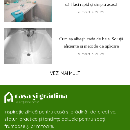
să-l faci rapid și simplu acasă
6 martie 2025
Cum să albești cada de baie. Soluții
eficiente și metode de aplicare
5 martie 2025
VEZI MAI MULT
Inspirație zilnică pentru casă și grădină: idei creative,
sfaturi practice și tendințe actuale pentru spații
frumoase și primitoare.