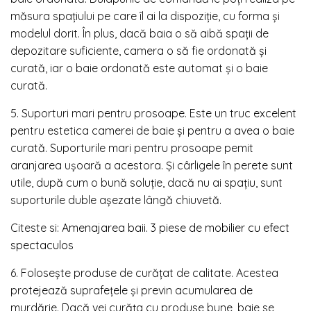
măsura spațiului pe care îl ai la dispoziție, cu forma și
modelul dorit. În plus, dacă baia o să aibă spații de
depozitare suficiente, camera o să fie ordonată și
curată, iar o baie ordonată este automat și o baie
curată.
5. Suporturi mari pentru prosoape. Este un truc excelent
pentru estetica camerei de baie și pentru a avea o baie
curată. Suporturile mari pentru prosoape pemit
aranjarea ușoară a acestora. Și cârligele în perete sunt
utile, după cum o bună soluție, dacă nu ai spațiu, sunt
suporturile duble așezate lângă chiuvetă.
Citeste si:
Amenajarea baii. 3 piese de mobilier cu efect
spectaculos
6. Folosește produse de curățat de calitate. Acestea
protejează suprafețele și previn acumularea de
murdărie. Dacă vei curăța cu produse bune, baie se