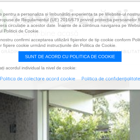
e pentru a personaliza și îmbunătăți experiența ta pe Website-ul nostr
i propuse de Regulamentul (UE) 2016/679 privind protecția persoanelor f
ibera circulație a acestor date. Înainte de a continua navigarea pe Websi
l Politicii de Cookie.
ostru confirmi acceptarea utilizării fişierelor de tip cookie conform Polit
 fişiere cookie urmând instrucțiunile din Politica de Cookie.
 GRĂDINI
IDEI PRACTICE
ECOLOGIE ȘI SUSTENABILITA
SUNT DE ACORD CU POLITICA DE COOKIE
i acordul individual la nivel de cookie:
Politica de colectare acord cookie
Politica de confidențialitat