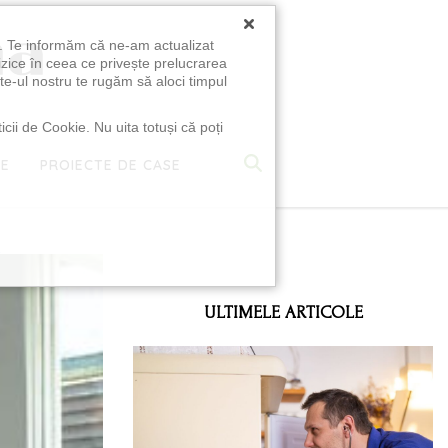
×
u. Te informăm că ne-am actualizat
izice în ceea ce privește prelucrarea
te-ul nostru te rugăm să aloci timpul
icii de Cookie. Nu uita totuși că poți
TE
PROIECTE DE CASE
e
ULTIMELE ARTICOLE