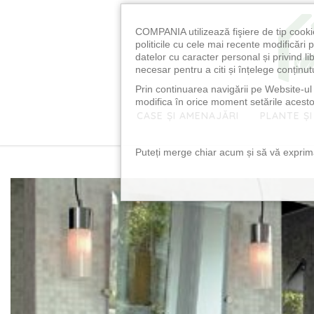
COMPANIA utilizează fişiere de tip cooki
politicile cu cele mai recente modificăr
datelor cu caracter personal și privind l
necesar pentru a citi și înțelege conținutu
Prin continuarea navigării pe Website-ul n
modifica în orice moment setările acestor
CASE ȘI AMENAJĂRI
PLANTE ȘI
Puteți merge chiar acum și să vă exprimaț