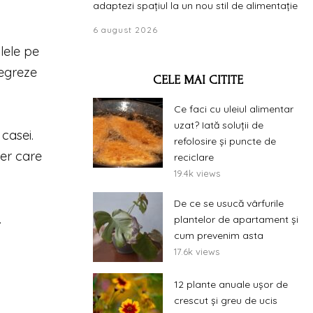
adaptezi spațiul la un nou stil de alimentație
6 august 2026
lele pe
tegreze
CELE MAI CITITE
Ce faci cu uleiul alimentar
uzat? Iată soluții de
casei.
refolosire și puncte de
ier care
reciclare
19.4k views
De ce se usucă vârfurile
.
plantelor de apartament și
cum prevenim asta
17.6k views
12 plante anuale ușor de
crescut și greu de ucis