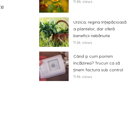
11.8k views
te
Urzica, regina înțepăcioasă
a plantelor, dar oferă
beneficii nebănuite
11.6k views
Când și cum pornim
încălzirea? Trucuri ca să
ținem factura sub control
11.4k views