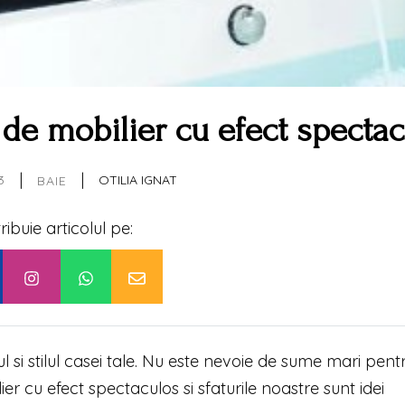
 de mobilier cu efect specta
|
|
3
OTILIA IGNAT
BAIE
tribuie articolul pe:
l si stilul casei tale. Nu este nevoie de sume mari pent
er cu efect spectaculos si sfaturile noastre sunt idei