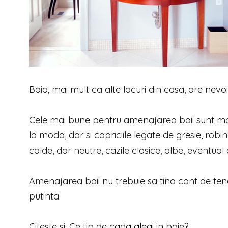
Baia, mai mult ca alte locuri din casa, are nev
Cele mai bune pentru amenajarea baii sunt mate
la moda, dar si capriciile legate de gresie, robin
calde, dar neutre, cazile clasice, albe, eventual
Amenajarea baii nu trebuie sa tina cont de tendi
putinta.
Citeste si:
Ce tip de cada alegi in baie?