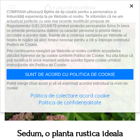
×
COMPANIA utilizează fişiere de tip cookie pentru a personaliza și
îmbunătăți experiența ta pe Website-ul nostru. Te informăm că ne-am
actualizat politicile cu cele mai recente modificări propuse de
Regulamentul (UE) 2016/679 privind protecția persoanelor fizice în ceea
ce privește prelucrarea datelor cu caracter personal și privind libera
circulație a acestor date. Înainte de a continua navigarea pe Website-ul
nostru te rugăm să aloci timpul necesar pentru a citi și înțelege conținutul
Politicii de Cookie.
Prin continuarea navigării pe Website-ul nostru confirmi acceptarea
utilizării fişierelor de tip cookie conform Politicii de Cookie. Nu uita totuși că
poți modifica în orice moment setările acestor fişiere cookie urmând
instrucțiunile din Politica de Cookie.
SUNT DE ACORD CU POLITICA DE COOKIE
Puteți merge chiar acum și să vă exprimați acordul individual la nivel de
cookie:
Politica de colectare acord cookie
Politica de confidențialitate
Sedum, o planta rustica ideala