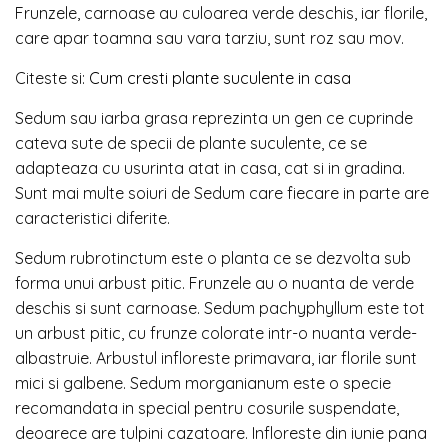
Frunzele, carnoase au culoarea verde deschis, iar florile,
care apar toamna sau vara tarziu, sunt roz sau mov.
Citeste si:
Cum cresti plante suculente in casa
Sedum sau iarba grasa reprezinta un gen ce cuprinde
cateva sute de specii de plante suculente, ce se
adapteaza cu usurinta atat in casa, cat si in gradina.
Sunt mai multe soiuri de Sedum care fiecare in parte are
caracteristici diferite.
Sedum rubrotinctum este o planta ce se dezvolta sub
forma unui arbust pitic. Frunzele au o nuanta de verde
deschis si sunt carnoase. Sedum pachyphyllum este tot
un arbust pitic, cu frunze colorate intr-o nuanta verde-
albastruie. Arbustul infloreste primavara, iar florile sunt
mici si galbene. Sedum morganianum este o specie
recomandata in special pentru cosurile suspendate,
deoarece are tulpini cazatoare. Infloreste din iunie pana