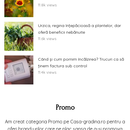
11.8k views
Urzica, regina înțepăcioasă a plantelor, dar
oferă beneficii nebănuite
11.6k views
Când și cum pornim încălzirea? Trucuri ca să
ținem factura sub control
11.4k views
Promo
Am creat categoria Promo pe Casa-gradina.ro pentru a
oferi brand-urilor care ne plac șansa de a-și promova