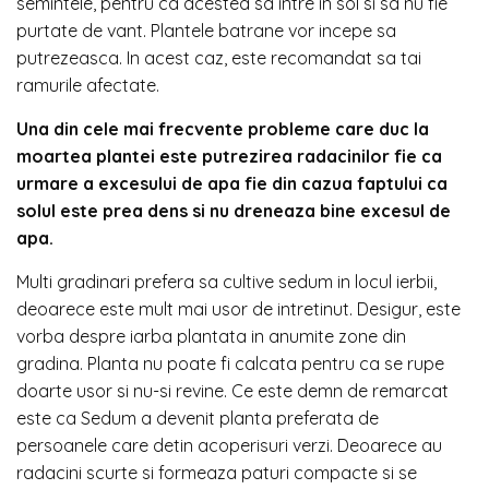
semintele, pentru ca acestea sa intre in sol si sa nu fie
purtate de vant. Plantele batrane vor incepe sa
putrezeasca. In acest caz, este recomandat sa tai
ramurile afectate.
Una din cele mai frecvente probleme care duc la
moartea plantei este putrezirea radacinilor fie ca
urmare a excesului de apa fie din cazua faptului ca
solul este prea dens si nu dreneaza bine excesul de
apa.
Multi gradinari prefera sa cultive sedum in locul ierbii,
deoarece este mult mai usor de intretinut. Desigur, este
vorba despre iarba plantata in anumite zone din
gradina. Planta nu poate fi calcata pentru ca se rupe
doarte usor si nu-si revine. Ce este demn de remarcat
este ca Sedum a devenit planta preferata de
persoanele care detin acoperisuri verzi. Deoarece au
radacini scurte si formeaza paturi compacte si se