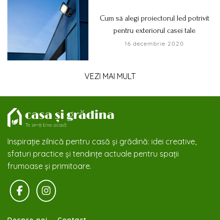
Cum să alegi proiectorul led potrivit
pentru exteriorul casei tale
16 decembrie 2020
VEZI MAI MULT
Inspirație zilnică pentru casă și grădină: idei creative,
sfaturi practice și tendințe actuale pentru spații
frumoase și primitoare.
Despre noi
Contact