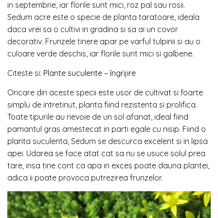
in septembrie, iar florile sunt mici, roz pal sau rosii.
Sedum acre este o specie de planta taratoare, ideala
daca vrei sa o cultivi in gradina si sa ai un covor
decorativ. Frunzele tinere apar pe varful tulpinii si au o
culoare verde deschis, iar florile sunt mici si galbene.
Citeste si:
Plante suculente – îngrijire
Oricare din aceste specii este usor de cultivat si foarte
simplu de intretinut, planta fiind rezistenta si prolifica.
Toate tipurile au nevoie de un sol afanat, ideal fiind
pamantul gras amestecat in parti egale cu nisip. Fiind o
planta suculenta, Sedum se descurca excelent si in lipsa
apei. Udarea se face atat cat sa nu se usuce solul prea
tare, insa tine cont ca apa in exces poate dauna plantei,
adica ii poate provoca putrezirea frunzelor.