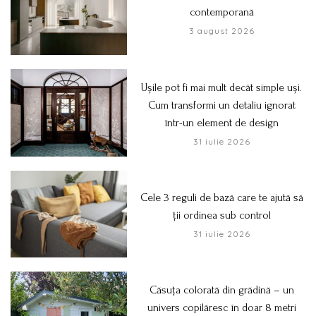
contemporană
3 august 2026
Ușile pot fi mai mult decât simple uși.
Cum transformi un detaliu ignorat
într-un element de design
31 iulie 2026
Cele 3 reguli de bază care te ajută să
ții ordinea sub control
31 iulie 2026
Căsuța colorată din grădină – un
univers copilăresc în doar 8 metri