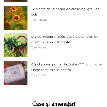
12 plante anuale ușor de crescut și greu de
ucis
11.8k views
Urzica, regina înțepăcioasă a plantelor, dar
oferă beneficii nebănuite
11.6k views
Când și cum pornim încălzirea? Trucuri ca să
ținem factura sub control
11.4k views
Case și amenajări