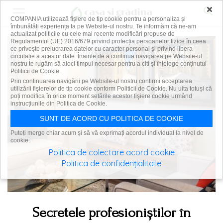
×
COMPANIA utilizează fişiere de tip cookie pentru a personaliza și
îmbunătăți experiența ta pe Website-ul nostru. Te informăm că ne-am
actualizat politicile cu cele mai recente modificări propuse de
Regulamentul (UE) 2016/679 privind protecția persoanelor fizice în ceea
ce privește prelucrarea datelor cu caracter personal și privind libera
circulație a acestor date. Înainte de a continua navigarea pe Website-ul
nostru te rugăm să aloci timpul necesar pentru a citi și înțelege conținutul
Politicii de Cookie.
Prin continuarea navigării pe Website-ul nostru confirmi acceptarea
utilizării fişierelor de tip cookie conform Politicii de Cookie. Nu uita totuși că
poți modifica în orice moment setările acestor fişiere cookie urmând
instrucțiunile din Politica de Cookie.
SUNT DE ACORD CU POLITICA DE COOKIE
Puteți merge chiar acum și să vă exprimați acordul individual la nivel de
cookie:
Politica de colectare acord cookie
Politica de confidențialitate
Secretele profesioniștilor în