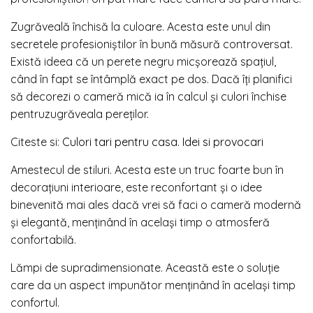
Zugrăveală închisă la culoare. Acesta este unul din
secretele profesioniștilor în bună măsură controversat.
Există ideea că un perete negru micșorează spațiul,
când în fapt se întâmplă exact pe dos. Dacă îți planifici
să decorezi o cameră mică ia în calcul și culori închise
pentruzugrăveala pereților.
Citeste si:
Culori tari pentru casa. Idei si provocari
Amestecul de stiluri. Acesta este un truc foarte bun în
decorațiuni interioare, este reconfortant și o idee
binevenită mai ales dacă vrei să faci o cameră modernă
și elegantă, menținând în același timp o atmosferă
confortabilă.
Lămpi de supradimensionate. Această este o soluție
care da un aspect impunător menținând în același timp
confortul.