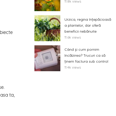
11.8k views
Urzica, regina înțepăcioasă
a
a plantelor, dar oferă
beneficii nebănuite
biecte
11.6k views
Când și cum pornim
încălzirea? Trucuri ca să
ținem factura sub control
11.4k views
se.
casa ta,