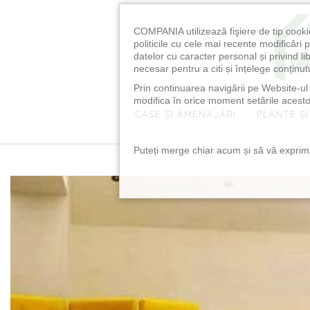
COMPANIA utilizează fişiere de tip cooki
politicile cu cele mai recente modificăr
datelor cu caracter personal și privind l
necesar pentru a citi și înțelege conținutu
Prin continuarea navigării pe Website-ul n
modifica în orice moment setările acestor
CASE ȘI AMENAJĂRI
PLANTE ȘI
Puteți merge chiar acum și să vă exprimaț