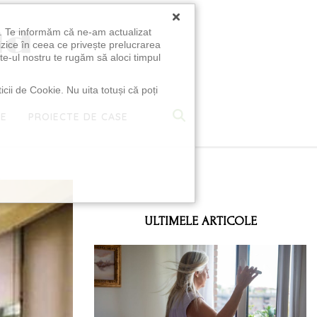
×
u. Te informăm că ne-am actualizat
izice în ceea ce privește prelucrarea
te-ul nostru te rugăm să aloci timpul
icii de Cookie. Nu uita totuși că poți
TE
PROIECTE DE CASE
e
ULTIMELE ARTICOLE