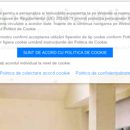
e pentru a personaliza și îmbunătăți experiența ta pe Website-ul nostr
i propuse de Regulamentul (UE) 2016/679 privind protecția persoanelor f
ibera circulație a acestor date. Înainte de a continua navigarea pe Websi
l Politicii de Cookie.
ostru confirmi acceptarea utilizării fişierelor de tip cookie conform Polit
 fişiere cookie urmând instrucțiunile din Politica de Cookie.
 GRĂDINI
IDEI PRACTICE
ECOLOGIE ȘI SUSTENABILITA
SUNT DE ACORD CU POLITICA DE COOKIE
i acordul individual la nivel de cookie:
Politica de colectare acord cookie
Politica de confidențialitat