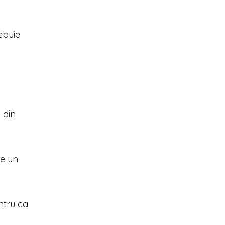
ebuie
 din
te un
ntru ca