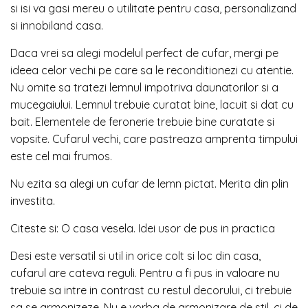
si isi va gasi mereu o utilitate pentru casa, personalizand
si innobiland casa.
Daca vrei sa alegi modelul perfect de cufar, mergi pe
ideea celor vechi pe care sa le reconditionezi cu atentie.
Nu omite sa tratezi lemnul impotriva daunatorilor si a
mucegaiului. Lemnul trebuie curatat bine, lacuit si dat cu
bait. Elementele de feronerie trebuie bine curatate si
vopsite. Cufarul vechi, care pastreaza amprenta timpului
este cel mai frumos.
Nu ezita sa alegi un cufar de lemn pictat. Merita din plin
investita.
Citeste si: O casa vesela. Idei usor de pus in practica
Desi este versatil si util in orice colt si loc din casa,
cufarul are cateva reguli. Pentru a fi pus in valoare nu
trebuie sa intre in contrast cu restul decorului, ci trebuie
sa se armonizeze. Nu e vorba de armonizare de stil, ci de