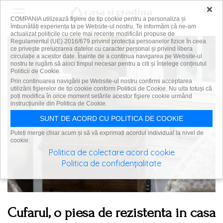
×
COMPANIA utilizează fişiere de tip cookie pentru a personaliza și
îmbunătăți experiența ta pe Website-ul nostru. Te informăm că ne-am
actualizat politicile cu cele mai recente modificări propuse de
Regulamentul (UE) 2016/679 privind protecția persoanelor fizice în ceea
ce privește prelucrarea datelor cu caracter personal și privind libera
circulație a acestor date. Înainte de a continua navigarea pe Website-ul
nostru te rugăm să aloci timpul necesar pentru a citi și înțelege conținutul
Politicii de Cookie.
Prin continuarea navigării pe Website-ul nostru confirmi acceptarea
utilizării fişierelor de tip cookie conform Politicii de Cookie. Nu uita totuși că
poți modifica în orice moment setările acestor fişiere cookie urmând
instrucțiunile din Politica de Cookie.
SUNT DE ACORD CU POLITICA DE COOKIE
Puteți merge chiar acum și să vă exprimați acordul individual la nivel de
cookie:
Politica de colectare acord cookie
Politica de confidențialitate
Cufarul, o piesa de rezistenta in casa