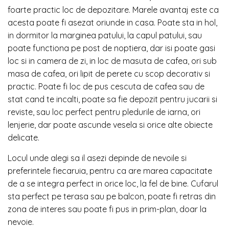
foarte practic loc de depozitare. Marele avantaj este ca
acesta poate fi asezat oriunde in casa. Poate sta in hol,
in dormitor la marginea patului, la capul patului, sau
poate functiona pe post de noptiera, dar isi poate gasi
loc si in camera de zi, in loc de masuta de cafea, ori sub
masa de cafea, ori lipit de perete cu scop decorativ si
practic. Poate fi loc de pus cescuta de cafea sau de
stat cand te incalti, poate sa fie depozit pentru jucarii si
reviste, sau loc perfect pentru pledurile de iarna, ori
lenjerie, dar poate ascunde vesela si orice alte obiecte
delicate.
Locul unde alegi sa il asezi depinde de nevoile si
preferintele fiecaruia, pentru ca are marea capacitate
de a se integra perfect in orice loc, la fel de bine. Cufarul
sta perfect pe terasa sau pe balcon, poate fi retras din
zona de interes sau poate fi pus in prim-plan, doar la
nevoie.