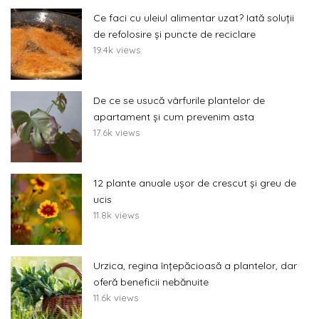
Ce faci cu uleiul alimentar uzat? Iată soluții
de refolosire și puncte de reciclare
19.4k views
De ce se usucă vârfurile plantelor de
apartament și cum prevenim asta
17.6k views
12 plante anuale ușor de crescut și greu de
ucis
11.8k views
Urzica, regina înțepăcioasă a plantelor, dar
oferă beneficii nebănuite
11.6k views