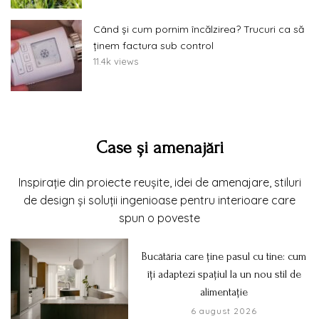
Când și cum pornim încălzirea? Trucuri ca să
ținem factura sub control
11.4k views
Case și amenajări
Inspirație din proiecte reușite, idei de amenajare, stiluri
de design și soluții ingenioase pentru interioare care
spun o poveste
Bucătăria care ține pasul cu tine: cum
îți adaptezi spațiul la un nou stil de
alimentație
6 august 2026