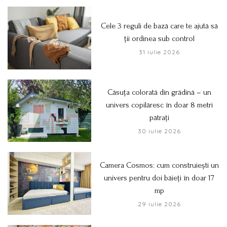
Cele 3 reguli de bază care te ajută să
ții ordinea sub control
31 iulie 2026
Căsuța colorată din grădină – un
univers copilăresc în doar 8 metri
pătrați
30 iulie 2026
Camera Cosmos: cum construiești un
univers pentru doi băieți în doar 17
mp
29 iulie 2026