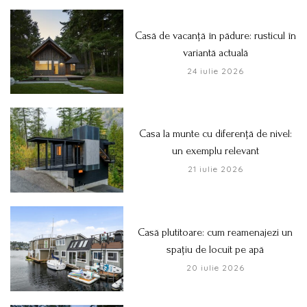
Casă de vacanță în pădure: rusticul în
variantă actuală
24 iulie 2026
Casa la munte cu diferență de nivel:
un exemplu relevant
21 iulie 2026
Casă plutitoare: cum reamenajezi un
spațiu de locuit pe apă
20 iulie 2026