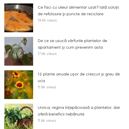
Ce faci cu uleiul alimentar uzat? Iată soluții
de refolosire și puncte de reciclare
19.4k views
De ce se usucă vârfurile plantelor de
apartament și cum prevenim asta
17.6k views
12 plante anuale ușor de crescut și greu de
ucis
11.8k views
Urzica, regina înțepăcioasă a plantelor, dar
oferă beneficii nebănuite
11.6k views