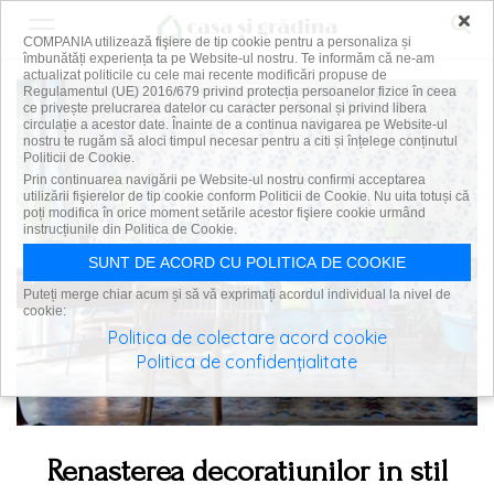
×
COMPANIA utilizează fişiere de tip cookie pentru a personaliza și
îmbunătăți experiența ta pe Website-ul nostru. Te informăm că ne-am
actualizat politicile cu cele mai recente modificări propuse de
Regulamentul (UE) 2016/679 privind protecția persoanelor fizice în ceea
ce privește prelucrarea datelor cu caracter personal și privind libera
circulație a acestor date. Înainte de a continua navigarea pe Website-ul
nostru te rugăm să aloci timpul necesar pentru a citi și înțelege conținutul
Politicii de Cookie.
Prin continuarea navigării pe Website-ul nostru confirmi acceptarea
utilizării fişierelor de tip cookie conform Politicii de Cookie. Nu uita totuși că
poți modifica în orice moment setările acestor fişiere cookie urmând
instrucțiunile din Politica de Cookie.
SUNT DE ACORD CU POLITICA DE COOKIE
Puteți merge chiar acum și să vă exprimați acordul individual la nivel de
cookie:
Politica de colectare acord cookie
Politica de confidențialitate
Renasterea decoratiunilor in stil