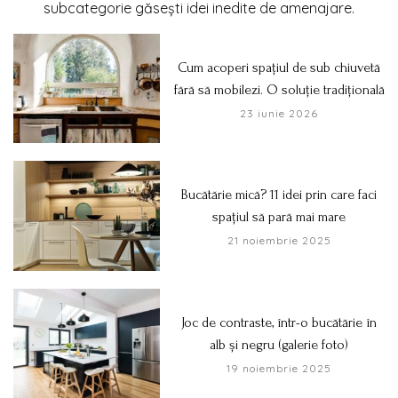
subcategorie găsești idei inedite de amenajare.
Cum acoperi spațiul de sub chiuvetă
fără să mobilezi. O soluție tradițională
23 iunie 2026
Bucătărie mică? 11 idei prin care faci
spațiul să pară mai mare
21 noiembrie 2025
Joc de contraste, într-o bucătărie în
alb și negru (galerie foto)
19 noiembrie 2025