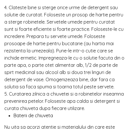
4. Clateste bine si sterge orice urme de detergent sau
solutie de curatat. Foloseste un prosop de hartie pentru
a sterge robinetele. Servetele umede pentru curatat
sunt si foarte eficiente si foarte practice. Foloseste-le cu
incredere. Prepara tu servete umede. Foloseste
prosoape de hartie pentru bucatarie (au hartia mai
rezistenta la umezeala). Pune-le intr-o cutie care se
inchide ermetic. Impregneaza-le cu o solutie facuta din o
parte apa, o parte otet alimentar alb, 1/2 de parte de
spirt medicinal sau alcool alb si doua trei linguri de
detergent de vase. Omogenizeaza bine, dar fara ca
solutia sa faca spuma si toarna totul peste servete.
5. Curatarea zilnica a chiuvetei si a robinetelor inseamna
prevenirea petelor. Foloseste apa calda si detergent si
curata chiuveta dupa fiecare utilizare.
Baterii de chiuveta
Nu uita sa acorzi atentie si materialului din care este