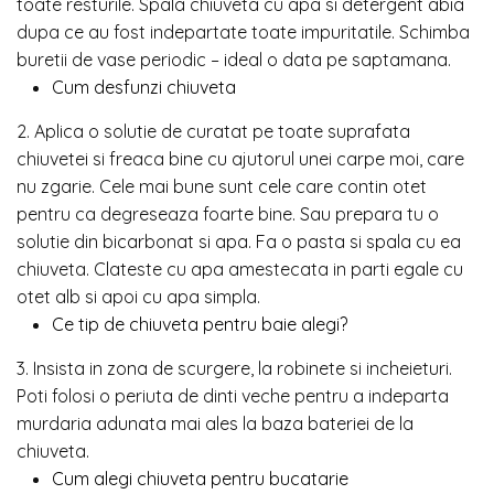
toate resturile. Spala chiuveta cu apa si detergent abia
dupa ce au fost indepartate toate impuritatile. Schimba
buretii de vase periodic – ideal o data pe saptamana.
Cum desfunzi chiuveta
2. Aplica o solutie de curatat pe toate suprafata
chiuvetei si freaca bine cu ajutorul unei carpe moi, care
nu zgarie. Cele mai bune sunt cele care contin otet
pentru ca degreseaza foarte bine. Sau prepara tu o
solutie din bicarbonat si apa. Fa o pasta si spala cu ea
chiuveta. Clateste cu apa amestecata in parti egale cu
otet alb si apoi cu apa simpla.
Ce tip de chiuveta pentru baie alegi?
3. Insista in zona de scurgere, la robinete si incheieturi.
Poti folosi o periuta de dinti veche pentru a indeparta
murdaria adunata mai ales la baza bateriei de la
chiuveta.
Cum alegi chiuveta pentru bucatarie