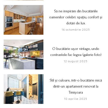
Să ne inspirăm din bucătăriile
oamenilor celebri: spațiu, confort și
dotări de lux
16 octombrie 2025
O bucătărie ușor vintage, unde
contrastele fac legea (galerie foto)
12 august 2025
Stil și culoare, într-o bucătărie mică
dintr-un apartament renovat la
Timișoara
10 aprilie 2025