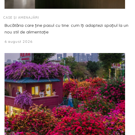
CASE ȘI AMENAJĂRI
Bucătăria care ține pasul cu tine: cum îți adaptezi spațiul la un
nou stil de alimentație
6 august 2026