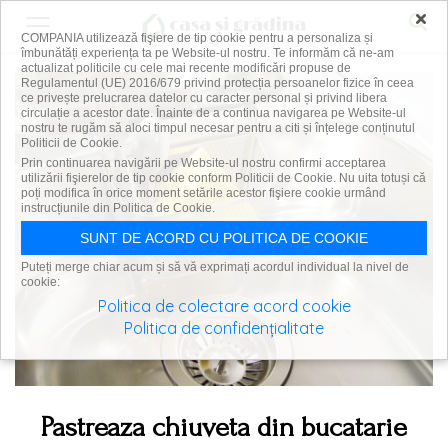
×
COMPANIA utilizează fişiere de tip cookie pentru a personaliza și
îmbunătăți experiența ta pe Website-ul nostru. Te informăm că ne-am
actualizat politicile cu cele mai recente modificări propuse de
Regulamentul (UE) 2016/679 privind protecția persoanelor fizice în ceea
ce privește prelucrarea datelor cu caracter personal și privind libera
circulație a acestor date. Înainte de a continua navigarea pe Website-ul
nostru te rugăm să aloci timpul necesar pentru a citi și înțelege conținutul
Politicii de Cookie.
Prin continuarea navigării pe Website-ul nostru confirmi acceptarea
utilizării fişierelor de tip cookie conform Politicii de Cookie. Nu uita totuși că
poți modifica în orice moment setările acestor fişiere cookie urmând
instrucțiunile din Politica de Cookie.
SUNT DE ACORD CU POLITICA DE COOKIE
Puteți merge chiar acum și să vă exprimați acordul individual la nivel de
cookie:
Politica de colectare acord cookie
Politica de confidențialitate
Pastreaza chiuveta din bucatarie