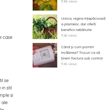
11.8k views
Urzica, regina înțepăcioasă
a plantelor, dar oferă
beneficii nebănuite
11.6k views
e case
Când și cum pornim
încălzirea? Trucuri ca să
ținem factura sub control
11.4k views
il se
n stil
mple si
 ale
 la