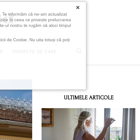
×
u. Te informăm că ne-am actualizat
izice în ceea ce privește prelucrarea
te-ul nostru te rugăm să aloci timpul
icii de Cookie. Nu uita totuși că poți
TE
PROIECTE DE CASE
e
ULTIMELE ARTICOLE