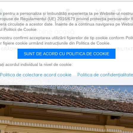
e pentru a personaliza și îmbunătăți experiența ta pe Website-ul nostr
i propuse de Regulamentul (UE) 2016/679 privind protecția persoanelor f
ibera circulație a acestor date. Înainte de a continua navigarea pe Websi
l Politicii de Cookie.
ostru confirmi acceptarea utilizării fişierelor de tip cookie conform Polit
 fişiere cookie urmând instrucțiunile din Politica de Cookie.
 GRĂDINI
IDEI PRACTICE
ECOLOGIE ȘI SUSTENABILITA
SUNT DE ACORD CU POLITICA DE COOKIE
i acordul individual la nivel de cookie:
Politica de colectare acord cookie
Politica de confidențialitat