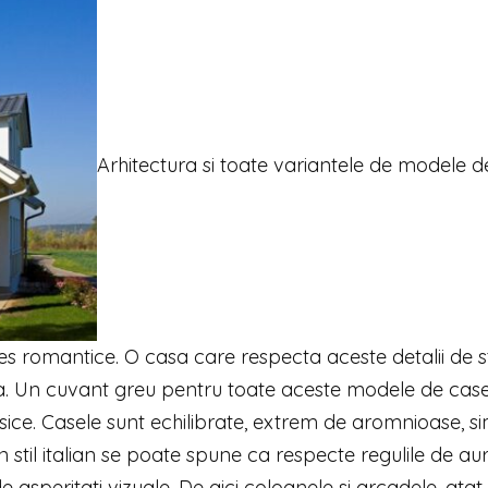
Arhitectura si toate variantele de modele d
 ales romantice. O casa care respecta aceste detalii de st
. Un cuvant greu pentru toate aceste modele de case i
 clasice. Casele sunt echilibrate, extrem de aromnioase, si
stil italian se poate spune ca respecte regulile de aur
l de asperitati vizuale. De aici coloanele si arcadele, atat