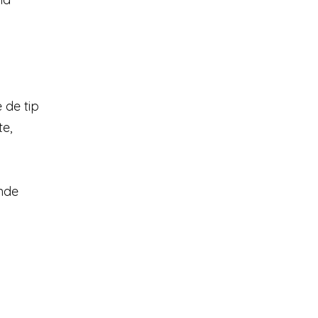
 de tip
te,
unde