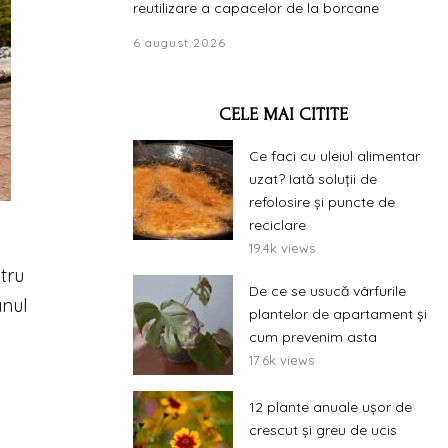
reutilizare a capacelor de la borcane
6 august 2026
CELE MAI CITITE
Ce faci cu uleiul alimentar
uzat? Iată soluții de
refolosire și puncte de
reciclare
19.4k views
tru
De ce se usucă vârfurile
anul
plantelor de apartament și
cum prevenim asta
17.6k views
12 plante anuale ușor de
crescut și greu de ucis