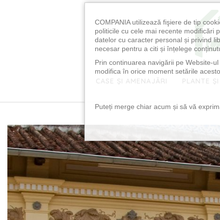
COMPANIA utilizează fişiere de tip cooki
politicile cu cele mai recente modificăr
datelor cu caracter personal și privind l
necesar pentru a citi și înțelege conținutu
Prin continuarea navigării pe Website-ul n
modifica în orice moment setările acestor
CASE ȘI AMENAJĂRI
PLANTE ȘI
Puteți merge chiar acum și să vă exprimaț