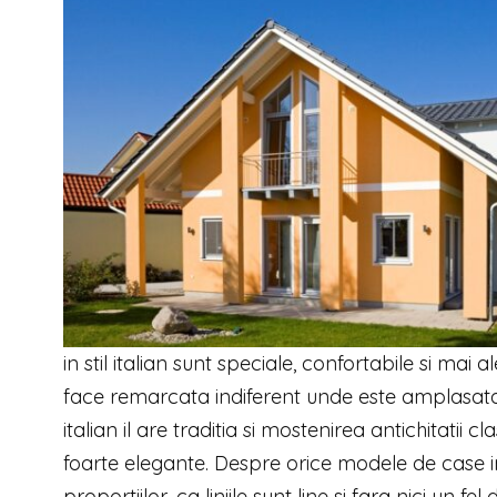
in stil italian sunt speciale, confortabile si mai
face remarcata indiferent unde este amplasata
italian il are traditia si mostenirea antichitatii
foarte elegante. Despre orice modele de case in 
proportiilor, ca liniile sunt line si fara nici un fe