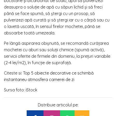
bucătărie și bicarbonat de sodiu, apoi să pulverizezi
deasupra o soluție de apă cu săpun lichid și să freci
până se face spumă, să ștergi cu un prosop, să
pulverizezi apă curată și să ștergi iar cu o cârpă sau cu
o lavetă uscată, în sensul firelor mochetei, până se
absoarbe toată umezeala.
Pe lângă aspirarea obișnuită, se recomandă curățarea
mochetei cu aburi sau soluții chimice (spumă activă),
servicii oferite de firmele din domeniu, la prețuri variabile
(2-4 lei/m2), în funcție de suprafață.
Citeste si:
Top 5 obiecte decorative ce schimbă
instantaneu atmosfera camerei de zi
Sursa foto: iStock
Distribuie articolul pe: