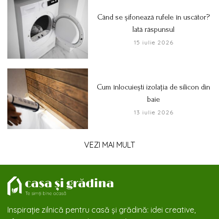
Când se șifonează rufele în uscător?
Iată răspunsul
15 iulie 2026
Cum înlocuiești izolația de silicon din
baie
13 iulie 2026
VEZI MAI MULT
Inspirație zilnică pentru casă și grădină: idei creative,