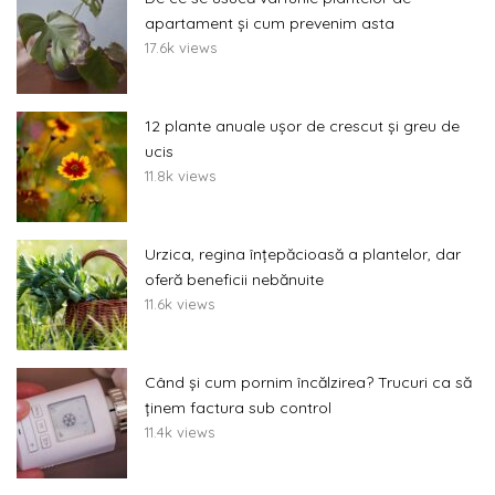
apartament și cum prevenim asta
17.6k views
12 plante anuale ușor de crescut și greu de
ucis
11.8k views
Urzica, regina înțepăcioasă a plantelor, dar
oferă beneficii nebănuite
11.6k views
Când și cum pornim încălzirea? Trucuri ca să
ținem factura sub control
11.4k views