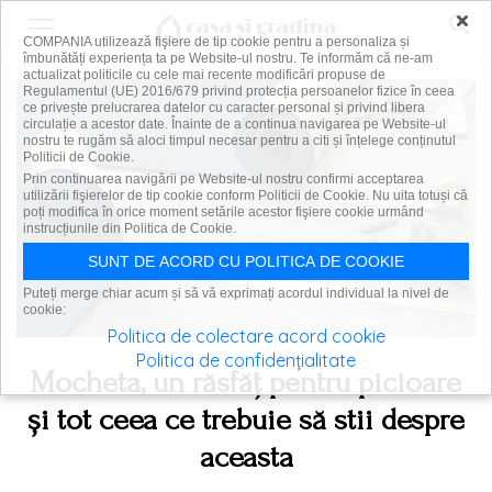
×
COMPANIA utilizează fişiere de tip cookie pentru a personaliza și
îmbunătăți experiența ta pe Website-ul nostru. Te informăm că ne-am
actualizat politicile cu cele mai recente modificări propuse de
Regulamentul (UE) 2016/679 privind protecția persoanelor fizice în ceea
ce privește prelucrarea datelor cu caracter personal și privind libera
circulație a acestor date. Înainte de a continua navigarea pe Website-ul
nostru te rugăm să aloci timpul necesar pentru a citi și înțelege conținutul
Politicii de Cookie.
Prin continuarea navigării pe Website-ul nostru confirmi acceptarea
utilizării fişierelor de tip cookie conform Politicii de Cookie. Nu uita totuși că
poți modifica în orice moment setările acestor fişiere cookie urmând
instrucțiunile din Politica de Cookie.
SUNT DE ACORD CU POLITICA DE COOKIE
Puteți merge chiar acum și să vă exprimați acordul individual la nivel de
cookie:
Politica de colectare acord cookie
Politica de confidențialitate
Mocheta, un răsfăț pentru picioare
și tot ceea ce trebuie să stii despre
aceasta