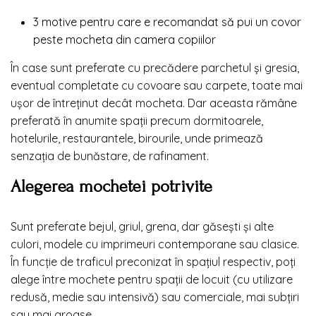
3 motive pentru care e recomandat să pui un covor
peste mocheta din camera copiilor
În case sunt preferate cu precădere parchetul și gresia,
eventual completate cu covoare sau carpete, toate mai
ușor de întreținut decât mocheta. Dar aceasta rămâne
preferată în anumite spații precum dormitoarele,
hotelurile, restaurantele, birourile, unde primează
senzația de bunăstare, de rafinament.
Alegerea mochetei potrivite
Sunt preferate bejul, griul, grena, dar găsești și alte
culori, modele cu imprimeuri contemporane sau clasice.
În funcție de traficul preconizat în spațiul respectiv, poți
alege între mochete pentru spații de locuit (cu utilizare
redusă, medie sau intensivă) sau comerciale, mai subțiri
sau mai groase.