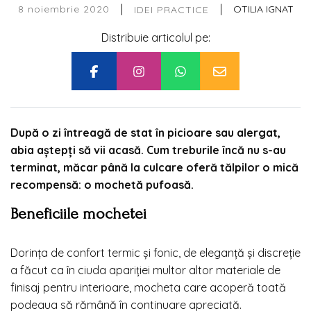
|
|
8 noiembrie 2020
OTILIA IGNAT
IDEI PRACTICE
Distribuie articolul pe:
După o zi întreagă de stat în picioare sau alergat,
abia aștepți să vii acasă. Cum treburile încă nu s-au
terminat, măcar până la culcare oferă tălpilor o mică
recompensă: o mochetă pufoasă.
Beneficiile mochetei
Dorința de confort termic și fonic, de eleganță și discreție
a făcut ca în ciuda apariției multor altor materiale de
finisaj pentru interioare, mocheta care acoperă toată
podeaua să rămână în continuare apreciată.