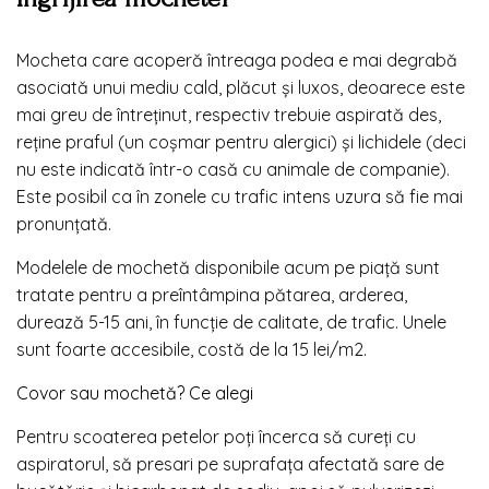
Mocheta care acoperă întreaga podea e mai degrabă
asociată unui mediu cald, plăcut și luxos, deoarece este
mai greu de întreținut, respectiv trebuie aspirată des,
reține praful (un coșmar pentru alergici) și lichidele (deci
nu este indicată într-o casă cu animale de companie).
Este posibil ca în zonele cu trafic intens uzura să fie mai
pronunțată.
Modelele de mochetă disponibile acum pe piață sunt
tratate pentru a preîntâmpina pătarea, arderea,
durează 5-15 ani, în funcție de calitate, de trafic. Unele
sunt foarte accesibile, costă de la 15 lei/m2.
Covor sau mochetă? Ce alegi
Pentru scoaterea petelor poți încerca să cureți cu
aspiratorul, să presari pe suprafața afectată sare de