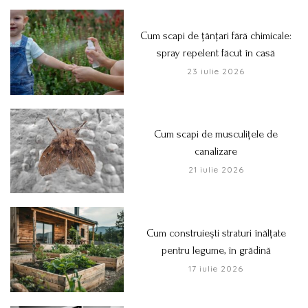
Cum scapi de țânțari fără chimicale:
spray repelent făcut în casă
23 iulie 2026
Cum scapi de musculițele de
canalizare
21 iulie 2026
Cum construiești straturi înălțate
pentru legume, în grădină
17 iulie 2026