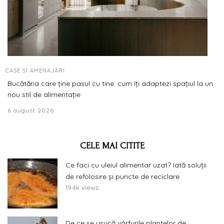
CASE ȘI AMENAJĂRI
Bucătăria care ține pasul cu tine: cum îți adaptezi spațiul la un
nou stil de alimentație
6 august 2026
CELE MAI CITITE
Ce faci cu uleiul alimentar uzat? Iată soluții
de refolosire și puncte de reciclare
19.4k views
De ce se usucă vârfurile plantelor de