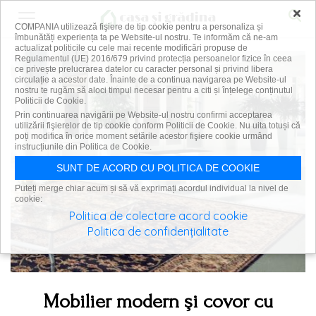
×
COMPANIA utilizează fişiere de tip cookie pentru a personaliza și
îmbunătăți experiența ta pe Website-ul nostru. Te informăm că ne-am
actualizat politicile cu cele mai recente modificări propuse de
Regulamentul (UE) 2016/679 privind protecția persoanelor fizice în ceea
ce privește prelucrarea datelor cu caracter personal și privind libera
circulație a acestor date. Înainte de a continua navigarea pe Website-ul
nostru te rugăm să aloci timpul necesar pentru a citi și înțelege conținutul
Politicii de Cookie.
Prin continuarea navigării pe Website-ul nostru confirmi acceptarea
utilizării fişierelor de tip cookie conform Politicii de Cookie. Nu uita totuși că
poți modifica în orice moment setările acestor fişiere cookie urmând
instrucțiunile din Politica de Cookie.
SUNT DE ACORD CU POLITICA DE COOKIE
Puteți merge chiar acum și să vă exprimați acordul individual la nivel de
cookie:
Politica de colectare acord cookie
Politica de confidențialitate
Mobilier modern şi covor cu