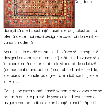
Dar, dacă
doreşti să oferi substanţă casei tale, poţi folosi patina
oferită de cel mai vechi design de covor din lume într-o
variant modernă.
Acum sunt la modă țesăturile din vâscoză ce respectă
designul covoarelor autentice. Ţesăturile din vascoză, o
îmbinare unică de fibre naturale și acetat de celuloză
(component manufacturat) sunt absorbante, flexibile,
luxoase şi artizanale, au o greutate mică, sunt uşor de
intreţinut.
Găsești pe piața românească variante de covoare ce se
prezintă printr-o paletă de şase culori diferite ceea ce
asigură compatibilitate de ambianţă a unei încăperi în