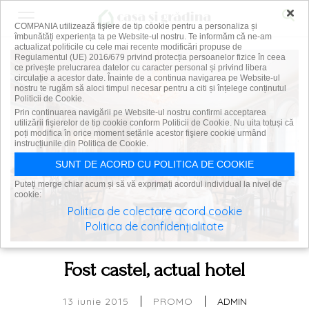
×
COMPANIA utilizează fişiere de tip cookie pentru a personaliza și
îmbunătăți experiența ta pe Website-ul nostru. Te informăm că ne-am
actualizat politicile cu cele mai recente modificări propuse de
Regulamentul (UE) 2016/679 privind protecția persoanelor fizice în ceea
ce privește prelucrarea datelor cu caracter personal și privind libera
circulație a acestor date. Înainte de a continua navigarea pe Website-ul
nostru te rugăm să aloci timpul necesar pentru a citi și înțelege conținutul
Politicii de Cookie.
Prin continuarea navigării pe Website-ul nostru confirmi acceptarea
utilizării fişierelor de tip cookie conform Politicii de Cookie. Nu uita totuși că
poți modifica în orice moment setările acestor fişiere cookie urmând
instrucțiunile din Politica de Cookie.
SUNT DE ACORD CU POLITICA DE COOKIE
Puteți merge chiar acum și să vă exprimați acordul individual la nivel de
cookie:
Politica de colectare acord cookie
Politica de confidențialitate
Fost castel, actual hotel
|
|
13 iunie 2015
ADMIN
PROMO