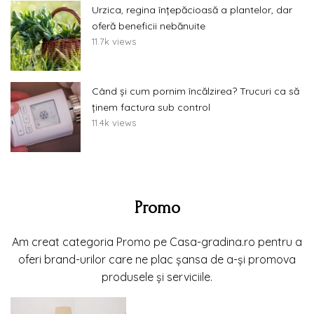
Urzica, regina înțepăcioasă a plantelor, dar
oferă beneficii nebănuite
11.7k views
Când și cum pornim încălzirea? Trucuri ca să
ținem factura sub control
11.4k views
Promo
Am creat categoria Promo pe Casa-gradina.ro pentru a
oferi brand-urilor care ne plac șansa de a-și promova
produsele și serviciile.