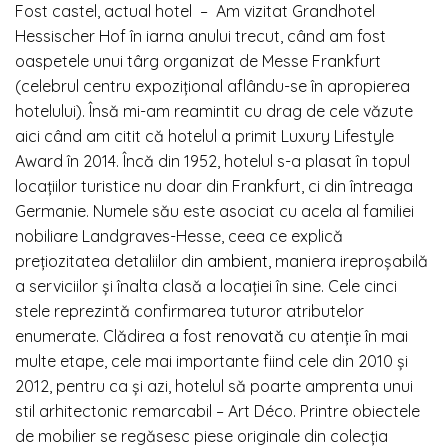
Fost castel, actual hotel – Am vizitat Grandhotel
Hessischer Hof în iarna anului trecut, când am fost
oaspetele unui târg organizat de Messe Frankfurt
(celebrul centru expozițional aflându-se în apropierea
hotelului). Însă mi-am reamintit cu drag de cele văzute
aici când am citit că hotelul a primit Luxury Lifestyle
Award în 2014. Încă din 1952, hotelul s-a plasat în topul
locațiilor turistice nu doar din Frankfurt, ci din întreaga
Germanie. Numele său este asociat cu acela al familiei
nobiliare Landgraves-Hesse, ceea ce explică
prețiozitatea detaliilor din
ambient
, maniera ireproșabilă
a serviciilor și înalta clasă a locației în sine. Cele cinci
stele reprezintă confirmarea tuturor atributelor
enumerate. Clădirea a fost
renovată
cu atenție în mai
multe etape, cele mai importante fiind cele din 2010 și
2012, pentru ca și azi, hotelul să poarte amprenta unui
stil arhitectonic remarcabil – Art Déco. Printre obiectele
de mobilier se regăsesc piese originale din colecția