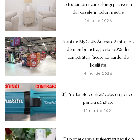
5 trucuri prin care alungi plictiseala
din casele în culori neutre
26 iunie 2026
5 ani de MyCLUB Auchan: 2 milioane
de membri activi, peste 60% din
cumpărături făcute cu cardul de
fidelitate
4 martie 2026
(P) Produsele contrafăcute, un pericol
pentru sănătate
12 martie 2021
Cu numai câteva pulverizări aerul din