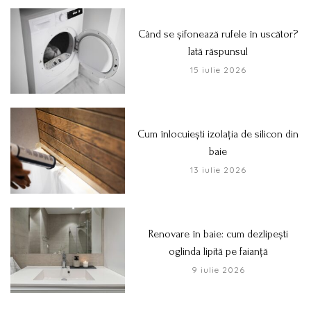
Când se șifonează rufele în uscător?
Iată răspunsul
15 iulie 2026
Cum înlocuiești izolația de silicon din
baie
13 iulie 2026
Renovare în baie: cum dezlipești
oglinda lipită pe faianță
9 iulie 2026