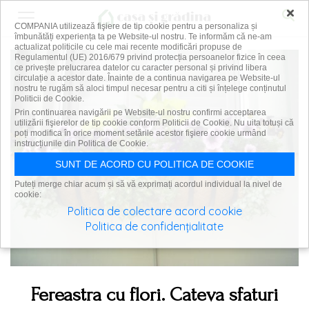
×
COMPANIA utilizează fişiere de tip cookie pentru a personaliza și
îmbunătăți experiența ta pe Website-ul nostru. Te informăm că ne-am
actualizat politicile cu cele mai recente modificări propuse de
Regulamentul (UE) 2016/679 privind protecția persoanelor fizice în ceea
ce privește prelucrarea datelor cu caracter personal și privind libera
circulație a acestor date. Înainte de a continua navigarea pe Website-ul
nostru te rugăm să aloci timpul necesar pentru a citi și înțelege conținutul
Politicii de Cookie.
Prin continuarea navigării pe Website-ul nostru confirmi acceptarea
utilizării fişierelor de tip cookie conform Politicii de Cookie. Nu uita totuși că
poți modifica în orice moment setările acestor fişiere cookie urmând
instrucțiunile din Politica de Cookie.
SUNT DE ACORD CU POLITICA DE COOKIE
Puteți merge chiar acum și să vă exprimați acordul individual la nivel de
cookie:
Politica de colectare acord cookie
Politica de confidențialitate
Fereastra cu flori. Cateva sfaturi