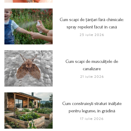
Cum scapi de țânțari fără chimicale:
spray repelent făcut în casă
23 iulie 2026
Cum scapi de musculițele de
canalizare
21 iulie 2026
Cum construiești straturi înălțate
pentru legume, în grădină
17 iulie 2026