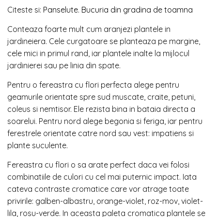
Citeste si:
Panselute. Bucuria din gradina de toamna
Conteaza foarte mult cum aranjezi plantele in
jardineiera. Cele curgatoare se planteaza pe margine,
cele mici in primul rand, iar plantele inalte la mijlocul
jardinierei sau pe linia din spate.
Pentru o fereastra cu flori perfecta alege pentru
geamurile orientate spre sud muscate, craite, petuni,
coleus si nemtisor. Ele rezista bina in bataia directa a
soarelui. Pentru nord alege begonia si feriga, iar pentru
ferestrele orientate catre nord sau vest: impatiens si
plante suculente.
Fereastra cu flori o sa arate perfect daca vei folosi
combinatiile de culori cu cel mai puternic impact. Iata
cateva contraste cromatice care vor atrage toate
privirile: galben-albastru, orange-violet, roz-mov, violet-
lila, rosu-verde. In aceasta paleta cromatica plantele se