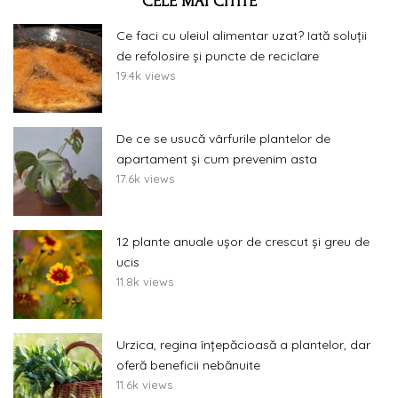
CELE MAI CITITE
Ce faci cu uleiul alimentar uzat? Iată soluții
de refolosire și puncte de reciclare
19.4k views
De ce se usucă vârfurile plantelor de
apartament și cum prevenim asta
17.6k views
12 plante anuale ușor de crescut și greu de
ucis
11.8k views
Urzica, regina înțepăcioasă a plantelor, dar
oferă beneficii nebănuite
11.6k views