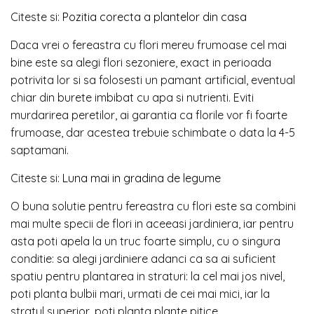
Citeste si:
Pozitia corecta a plantelor din casa
Daca vrei o fereastra cu flori mereu frumoase cel mai
bine este sa alegi flori sezoniere, exact in perioada
potrivita lor si sa folosesti un pamant artificial, eventual
chiar din burete imbibat cu apa si nutrienti. Eviti
murdarirea peretilor, ai garantia ca florile vor fi foarte
frumoase, dar acestea trebuie schimbate o data la 4-5
saptamani.
Citeste si:
Luna mai in gradina de legume
O buna solutie pentru fereastra cu flori este sa combini
mai multe specii de flori in aceeasi jardiniera, iar pentru
asta poti apela la un truc foarte simplu, cu o singura
conditie: sa alegi jardiniere adanci ca sa ai suficient
spatiu pentru plantarea in straturi: la cel mai jos nivel,
poti planta bulbii mari, urmati de cei mai mici, iar la
stratul superior, poti planta plante pitice.