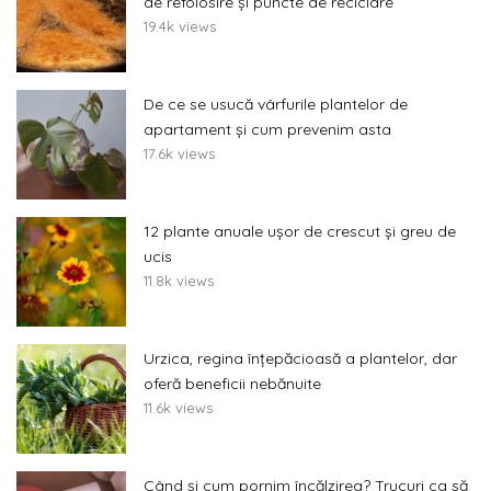
de refolosire și puncte de reciclare
19.4k views
De ce se usucă vârfurile plantelor de
apartament și cum prevenim asta
17.6k views
12 plante anuale ușor de crescut și greu de
ucis
11.8k views
Urzica, regina înțepăcioasă a plantelor, dar
oferă beneficii nebănuite
11.6k views
Când și cum pornim încălzirea? Trucuri ca să