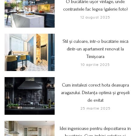
O bucătărie ușor vintage, unde
contrastele fac legea (galerie foto)
12 august 2025
Stil și culoare, într-o bucătărie mică
dintr-un apartament renovat la
Timișoara
10 aprilie 2025
Cum instalezi corect hota deasupra
aragazului. Distanța optimă și greșeli
de evitat
25 martie 2025
Idei ingenioase pentru depozitarea în