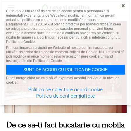
×
COMPANIA utilizează fişiere de tip cookie pentru a personaliza și
îmbunătăți experiența ta pe Website-ul nostru. Te informăm că ne-am
actualizat politicile cu cele mai recente modificări propuse de
Regulamentul (UE) 2016/679 privind protecția persoanelor fizice în ceea
ce privește prelucrarea datelor cu caracter personal și privind libera
circulație a acestor date. Înainte de a continua navigarea pe Website-ul
nostru te rugăm să aloci timpul necesar pentru a citi și înțelege conținutul
Politicii de Cookie.
Prin continuarea navigării pe Website-ul nostru confirmi acceptarea
utilizării fişierelor de tip cookie conform Politicii de Cookie. Nu uita totuși că
poți modifica în orice moment setările acestor fişiere cookie urmând
instrucțiunile din Politica de Cookie.
SUNT DE ACORD CU POLITICA DE COOKIE
Puteți merge chiar acum și să vă exprimați acordul individual la nivel de
cookie:
Politica de colectare acord cookie
Politica de confidențialitate
De ce sa-ti faci bucatarie cu mobila