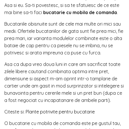
Asa si eu. Sa-ti povestesc, si sa te sfatuiesc de ce este
mai bine sa-ti faci
bucatarie cu mobila de comanda
.
Bucatariile obisnuite sunt de cele mai multe ori mici sau
medii. Ofertele bucatariilor de gata sunt fie prea mici, fie
prea mari, iar varianta modulelor combinate este o alta
bataie de cap pentru ca piesele nu se imbina, nu se
potrivesc si arata impreuna ca puse cu furca.
Asa ca dupa vreo doua luni in care am sacrificat toate
zilele libere cautand combinata optima intre pret,
dimensiune si aspect m-am oprint intr-o tamplarie de
cartier unde am gasit in mod surprinzator si intelegere si
bunavointa pentru cererile mele si un pret bun (dupa ce
a fost negociat cu incapatanare de ambele parti).
Citeste si:
Plante potrivite pentru bucatarie
O bucatarie cu mobila de comanda este pe gustul tau,