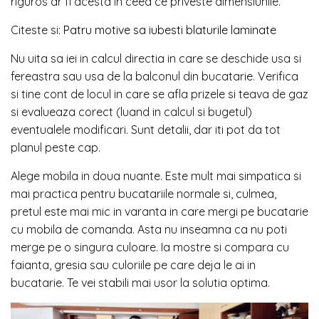
riguros ar fi acesta in ceea ce priveste dimensiunile.
Citeste si:
Patru motive sa iubesti blaturile laminate
Nu uita sa iei in calcul directia in care se deschide usa si
fereastra sau usa de la balconul din bucatarie. Verifica
si tine cont de locul in care se afla prizele si teava de gaz
si evalueaza corect (luand in calcul si bugetul)
eventualele modificari. Sunt detalii, dar iti pot da tot
planul peste cap.
Alege mobila in doua nuante. Este mult mai simpatica si
mai practica pentru bucatariile normale si, culmea,
pretul este mai mic in varanta in care mergi pe bucatarie
cu mobila de comanda. Asta nu inseamna ca nu poti
merge pe o singura culoare. Ia mostre si compara cu
faianta, gresia sau culoriile pe care deja le ai in
bucatarie. Te vei stabili mai usor la solutia optima.