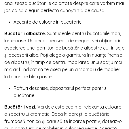
analizeaza bucătăriile colortate despre care vorbim mai
jos ca să alegi in perfectă cunoștiință de cauză.
Accente de culoare in bucatarie
Bucătarii albastre.
Sunt ideale pentru bucătăriile mari,
luminoase. Un decor deosebit de elegant vei obține prin
asocierea unei garnituri de bucătărie albastre cu finisaje
și accesorii albe. Poți alege o garnitură în nuanțe închise
de albastru, în timp ce pentru mobilarea unui spațiu mai
mic ar fi indicat să te axezi pe un ansamblu de mobilier
în tonuri de bleu pastel.
Rafturi deschise, depozitarul perfect pentru
bucătărie
Bucătării vezi.
Verdele este cea mai relaxanta culoare
a spectrului cromatic. Dacă îți dorești o bucătărie
frumoasă, tonică și care să te încarce pozitiv, doteaz-o
cu o garnitură de mobilier în culoarea verde. Această