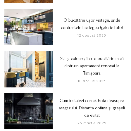
O bucătărie ușor vintage, unde
contrastele fac legea (galerie foto)
12 august 2025
Stil și culoare, într-o bucătărie mică
dintr-un apartament renovat la
Timișoara
10 aprilie 2025
Cum instalezi corect hota deasupra
aragazului. Distanța optimă și greșeli
de evitat
25 martie 2025