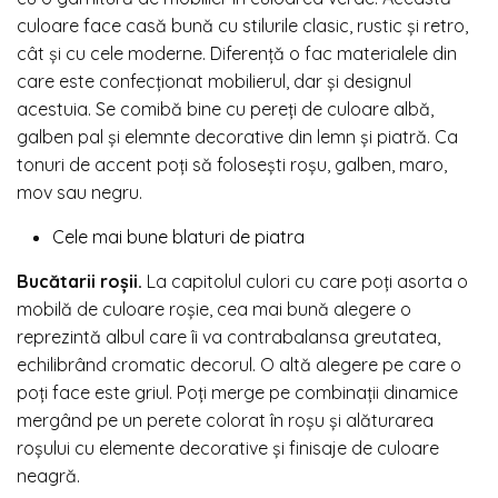
culoare face casă bună cu stilurile clasic, rustic și retro,
cât și cu cele moderne. Diferență o fac materialele din
care este confecționat mobilierul, dar și designul
acestuia. Se comibă bine cu pereți de culoare albă,
galben pal și elemnte decorative din lemn și piatră. Ca
tonuri de accent poți să folosești roșu, galben, maro,
mov sau negru.
Cele mai bune blaturi de piatra
Bucătarii roșii.
La capitolul culori cu care poți asorta o
mobilă de culoare roșie, cea mai bună alegere o
reprezintă albul care îi va contrabalansa greutatea,
echilibrând cromatic decorul. O altă alegere pe care o
poți face este griul. Poți merge pe combinații dinamice
mergând pe un perete colorat în roșu și alăturarea
roșului cu elemente decorative și finisaje de culoare
neagră.