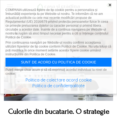
×
COMPANIA utilizează fişiere de tip cookie pentru a personaliza și
îmbunătăți experiența ta pe Website-ul nostru. Te informăm că ne-am
actualizat politicile cu cele mai recente modificări propuse de
Regulamentul (UE) 2016/679 privind protecția persoanelor fizice în ceea
ce privește prelucrarea datelor cu caracter personal și privind libera
circulație a acestor date. Înainte de a continua navigarea pe Website-ul
nostru te rugăm să aloci timpul necesar pentru a citi și înțelege conținutul
Politicii de Cookie.
Prin continuarea navigării pe Website-ul nostru confirmi acceptarea
utilizării fişierelor de tip cookie conform Politicii de Cookie. Nu uita totuși că
poți modifica în orice moment setările acestor fişiere cookie urmând
instrucțiunile din Politica de Cookie.
SUNT DE ACORD CU POLITICA DE COOKIE
Puteți merge chiar acum și să vă exprimați acordul individual la nivel de
cookie:
Politica de colectare acord cookie
Politica de confidențialitate
Culorile din bucatarie. O strategie