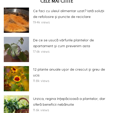
CELE MAI CITITE
Ce faci cu uleiul alimentar uzat? Iată soluții
de refolosire și puncte de reciclare
19.4k views
De ce se usucă vârfurile plantelor de
apartament și cum prevenim asta
17.6k views
12 plante anuale ușor de crescut și greu de
ucis
11.8k views
Urzica, regina înțepăcioasă a plantelor, dar
oferă beneficii nebănuite
11.6k views