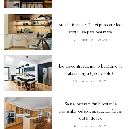
Bucătărie mică? 11 idei prin care faci
spațiul să pară mai mare
21 noiembrie 2025
Joc de contraste, într-o bucătărie în
alb și negru (galerie foto)
19 noiembrie 2025
Să ne inspirăm din bucătăriile
oamenilor celebri: spațiu, confort și
dotări de lux
16 octombrie 2025