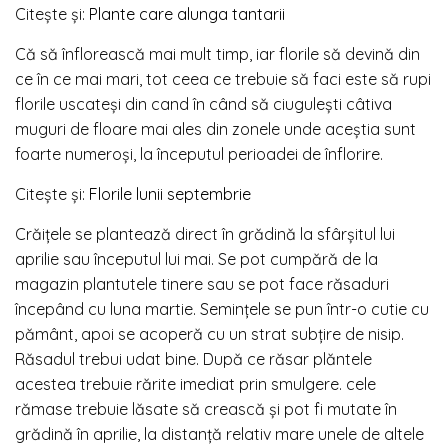
Citește și:
Plante care alunga tantarii
Că să înflorească mai mult timp, iar florile să devină din
ce în ce mai mari, tot ceea ce trebuie să faci este să rupi
florile uscateși din cand în când să ciugulești câtiva
muguri de floare mai ales din zonele unde aceștia sunt
foarte numeroși, la începutul perioadei de înflorire.
Citește și:
Florile lunii septembrie
Crăițele se plantează direct în grădină la sfârșitul lui
aprilie sau începutul lui mai. Se pot cumpără de la
magazin plantutele tinere sau se pot face răsaduri
începând cu luna martie. Semințele se pun într-o cutie cu
pământ, apoi se acoperă cu un strat subțire de nisip.
Răsadul trebui udat bine. După ce răsar plăntele
acestea trebuie rărite imediat prin smulgere. cele
rămase trebuie lăsate să crească și pot fi mutate în
grădină în aprilie, la distanță relativ mare unele de altele