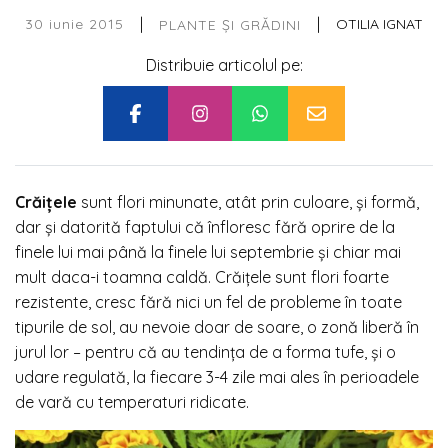
|
|
30 iunie 2015
OTILIA IGNAT
PLANTE ȘI GRĂDINI
Distribuie articolul pe:
Crăițele
sunt flori minunate, atât prin culoare, și formă,
dar și datorită faptului că înfloresc fără oprire de la
finele lui mai până la finele lui septembrie și chiar mai
mult daca-i toamna caldă. Crăițele sunt flori foarte
rezistente, cresc fără nici un fel de probleme în toate
tipurile de sol, au nevoie doar de soare, o zonă liberă în
jurul lor – pentru că au tendința de a forma tufe, și o
udare regulată, la fiecare 3-4 zile mai ales în perioadele
de vară cu temperaturi ridicate.