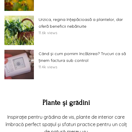
Urzica, regina înțepăcioasă a plantelor, dar
oferă beneficii nebănuite
11.6k views
Când și cum pornim încălzirea? Trucuri ca să
ținem factura sub control
11.4k views
Plante și grădini
Inspirație pentru grădina de vis, plante de interior care
îmbracă perfect spațiul și sfaturi practice pentru un colț
de natură mereu viu