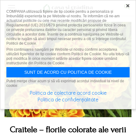
×
COMPANIA utilizează fişiere de tip cookie pentru a personaliza și
îmbunătăți experiența ta pe Website-ul nostru. Te informăm că ne-am
actualizat politicile cu cele mai recente modificări propuse de
Regulamentul (UE) 2016/679 privind protecția persoanelor fizice în ceea
ce privește prelucrarea datelor cu caracter personal și privind libera
circulație a acestor date. Înainte de a continua navigarea pe Website-ul
nostru te rugăm să aloci timpul necesar pentru a citi și înțelege conținutul
Politicii de Cookie.
Prin continuarea navigării pe Website-ul nostru confirmi acceptarea
utilizării fişierelor de tip cookie conform Politicii de Cookie. Nu uita totuși că
poți modifica în orice moment setările acestor fişiere cookie urmând
instrucțiunile din Politica de Cookie.
SUNT DE ACORD CU POLITICA DE COOKIE
Puteți merge chiar acum și să vă exprimați acordul individual la nivel de
cookie:
Politica de colectare acord cookie
Politica de confidențialitate
Craitele – florile colorate ale verii