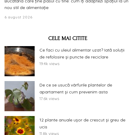
Bucătăria care ține pasul cu tine: cum îți adaptezi spațiul la un
nou stil de alimentație
6 august 2026
CELE MAI CITITE
Ce faci cu uleiul alimentar uzat? Iată soluții
de refolosire și puncte de reciclare
19.4k views
De ce se usucă vârfurile plantelor de
apartament și cum prevenim asta
17.6k views
12 plante anuale ușor de crescut și greu de
ucis
11.8k views