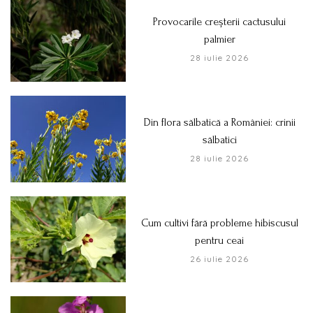
Provocarile creșterii cactusului
palmier
28 iulie 2026
Din flora sălbatică a României: crinii
sălbatici
28 iulie 2026
Cum cultivi fără probleme hibiscusul
pentru ceai
26 iulie 2026