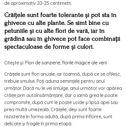
de aproximativ 20-25 centimetri.
Crăițele sunt foarte tolerante și pot sta în
ghivece cu alte plante. Se simt bine cu
petuniile și cu alte flori de vară, iar în
grădină sau în ghivece pot face combinații
spectaculoase de forme și culori.
Citește și:
Flori de sanziene, florile magice ale verii
Crăițele sunt flori anuale, iar toamnă, după ce se ofilesc,
trebuie smulse. Poți aduna semințele pentru anul
următor. Dacă nu le vei smulge, anul următor vor apărea
crăițe prin autoînsămânțare, dar o iarnă grea le poate
compromite, după cum le poate ucide și lipsa apei sau
prea multă umezeală. Crăițele, deși sunt foarte
rezistente în forma adultă, după prima înflorire, sunt
delicate și fragile în prima etapă.