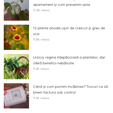
apartament și cum prevenim asta
17.6k views
12 plante anuale ușor de crescut și greu de
ucis
11.8k views
Urzica, regina înțepăcioasă a plantelor, dar
oferă beneficii nebănuite
11.6k views
Când și cum pornim încălzirea? Trucuri ca să
ținem factura sub control
11.4k views