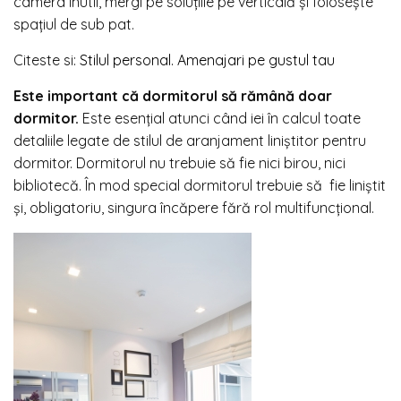
camera inutil, mergi pe soluţiile pe verticală şi foloseşte
spaţiul de sub pat.
Citeste si:
Stilul personal. Amenajari pe gustul tau
Este important că dormitorul să rămână doar
dormitor.
Este esenţial atunci când iei în calcul toate
detaliile legate de stilul de aranjament liniştitor pentru
dormitor. Dormitorul nu trebuie să fie nici birou, nici
bibliotecă. În mod special dormitorul trebuie să fie liniștit
și, obligatoriu, singura încăpere fără rol multifuncțional.