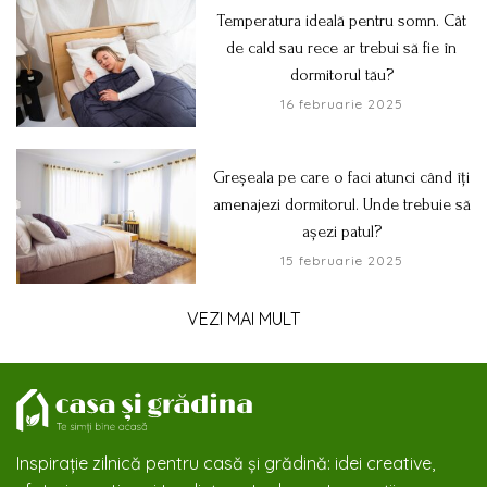
Temperatura ideală pentru somn. Cât
de cald sau rece ar trebui să fie în
dormitorul tău?
16 februarie 2025
Greșeala pe care o faci atunci când îți
amenajezi dormitorul. Unde trebuie să
așezi patul?
15 februarie 2025
VEZI MAI MULT
Inspirație zilnică pentru casă și grădină: idei creative,