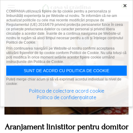
×
COMPANIA utilizează fişiere de tip cookie pentru a personaliza și
îmbunătăți experiența ta pe Website-ul nostru. Te informăm că ne-am
actualizat politicile cu cele mai recente modificări propuse de
Regulamentul (UE) 2016/679 privind protecția persoanelor fizice în ceea
ce privește prelucrarea datelor cu caracter personal și privind libera
circulație a acestor date. Înainte de a continua navigarea pe Website-ul
nostru te rugăm să aloci timpul necesar pentru a citi și înțelege conținutul
Politicii de Cookie.
Prin continuarea navigării pe Website-ul nostru confirmi acceptarea
utilizării fişierelor de tip cookie conform Politicii de Cookie. Nu uita totuși că
poți modifica în orice moment setările acestor fişiere cookie urmând
instrucțiunile din Politica de Cookie.
SUNT DE ACORD CU POLITICA DE COOKIE
Puteți merge chiar acum și să vă exprimați acordul individual la nivel de
cookie:
Politica de colectare acord cookie
Politica de confidențialitate
Aranjament linistitor pentru domitor