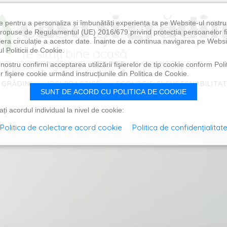
e pentru a personaliza și îmbunătăți experiența ta pe Website-ul nostr
i propuse de Regulamentul (UE) 2016/679 privind protecția persoanelor f
ibera circulație a acestor date. Înainte de a continua navigarea pe Websi
l Politicii de Cookie.
ostru confirmi acceptarea utilizării fişierelor de tip cookie conform Polit
 fişiere cookie urmând instrucțiunile din Politica de Cookie.
 GRĂDINI
IDEI PRACTICE
ECOLOGIE ȘI SUSTENABILITA
SUNT DE ACORD CU POLITICA DE COOKIE
i acordul individual la nivel de cookie:
Politica de colectare acord cookie
Politica de confidențialitat