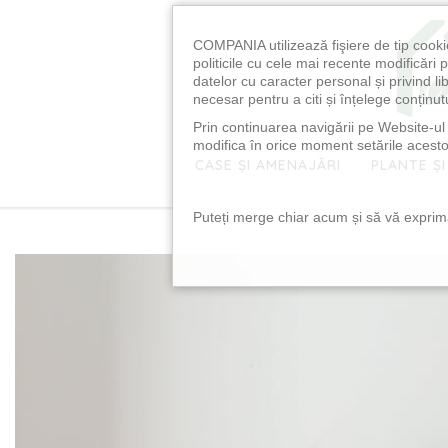
COMPANIA utilizează fişiere de tip cooki
politicile cu cele mai recente modificăr
datelor cu caracter personal și privind l
necesar pentru a citi și înțelege conținutu
Prin continuarea navigării pe Website-ul n
modifica în orice moment setările acestor
CASE ȘI AMENAJĂRI
PLANTE ȘI
Puteți merge chiar acum și să vă exprimaț