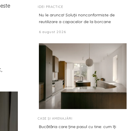
 este
IDEI PRACTICE
Nu le arunca! Soluții nonconformiste de
reutilizare a capacelor de la borcane
6 august 2026
,
CASE ȘI AMENAJĂRI
Bucătăria care ține pasul cu tine: cum îți