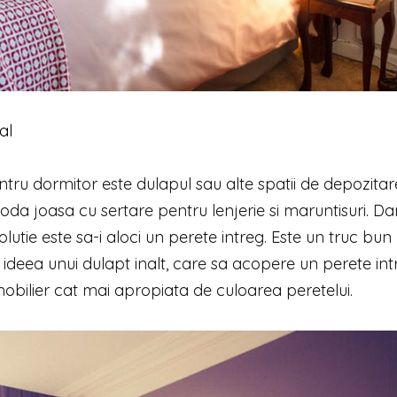
al
ntru dormitor este dulapul sau alte spatii de depozita
da joasa cu sertare pentru lenjerie si maruntisuri. D
utie este sa-i aloci un perete intreg. Este un truc bun
 ideea unui dulapt inalt, care sa acopere un perete int
 mobilier cat mai apropiata de culoarea peretelui.