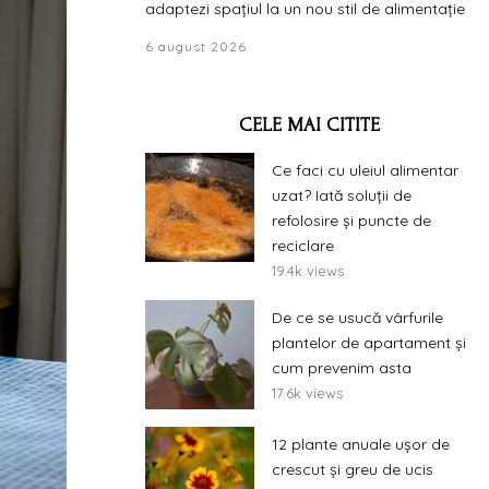
adaptezi spațiul la un nou stil de alimentație
6 august 2026
CELE MAI CITITE
Ce faci cu uleiul alimentar
uzat? Iată soluții de
refolosire și puncte de
reciclare
19.4k views
De ce se usucă vârfurile
plantelor de apartament și
cum prevenim asta
17.6k views
12 plante anuale ușor de
crescut și greu de ucis