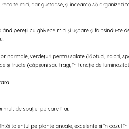
recolte mici, dar gustoase, şi încearcă să organizezi to
lând pereţii cu ghivece mici şi uşoare şi folosindu-te de
i.
lor normale, verdeţuri pentru salate (lăptuci, ridichi, s
 şi fructe (căpşuni sau fragi, în funcţie de luminozitat
vară
 mult de spaţiul pe care îl ai.
ntâi talentul pe plante anuale, excelente şi în cazul în