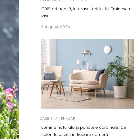
CĂLĂTORII ȘI TIMP LIBER
Călători acasă, în orașul teiului lui Eminescu:
Iași
5 august 2026
CASE ȘI AMENAJĂRI
Lumina naturală și punctele cardinale. Ce
culori folosești în fiecare cameră