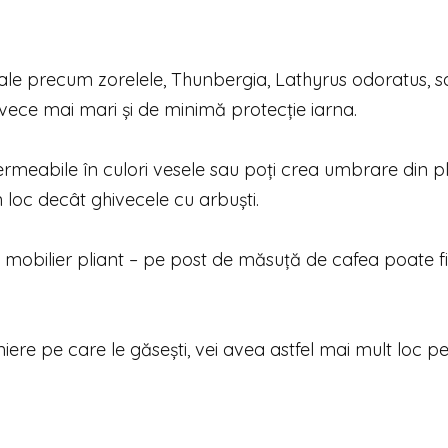
ale precum zorelele, Thunbergia, Lathyrus odoratus, s
ece mai mari şi de minimă protecţie iarna.
ermeabile în culori vesele sau poţi crea umbrare din p
 loc decât ghivecele cu arbuşti.
mobilier pliant – pe post de măsuţă de cafea poate fi 
ere pe care le găseşti, vei avea astfel mai mult loc p