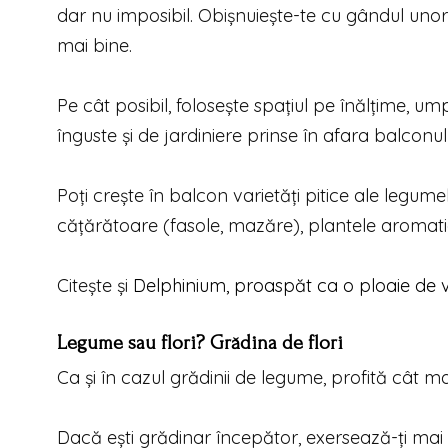
dar nu imposibil. Obişnuieşte-te cu gândul unor 
mai bine.
Pe cât posibil, foloseşte spaţiul pe înălţime, ump
înguste şi de jardiniere prinse în afara balconulu
Poţi creşte în balcon varietăţi pitice ale legume
căţărătoare (fasole, mazăre), plantele aromatice
Citește și
Delphinium, proaspăt ca o ploaie de 
Legume sau flori? Grădina de flori
Ca şi în cazul grădinii de legume, profită cât mai
Dacă eşti grădinar începător, exersează-ţi mai î