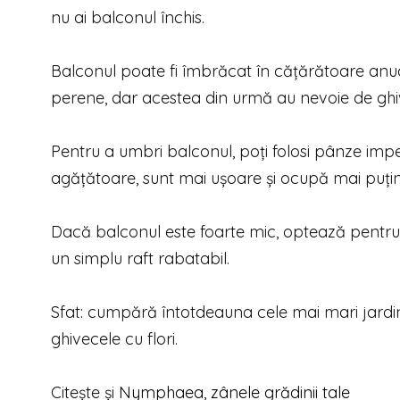
nu ai balconul închis.
Balconul poate fi îmbrăcat în căţărătoare anu
perene, dar acestea din urmă au nevoie de ghiv
Pentru a umbri balconul, poţi folosi pânze imp
agăţătoare, sunt mai uşoare şi ocupă mai puţin
Dacă balconul este foarte mic, optează pentru 
un simplu raft rabatabil.
Sfat: cumpără întotdeauna cele mai mari jardini
ghivecele cu flori.
Citește și
Nymphaea, zânele grădinii tale