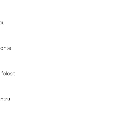
au
lante
folosit
entru