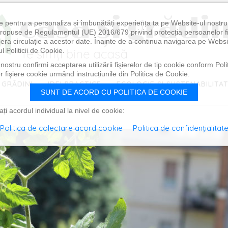
e pentru a personaliza și îmbunătăți experiența ta pe Website-ul nostr
i propuse de Regulamentul (UE) 2016/679 privind protecția persoanelor f
ibera circulație a acestor date. Înainte de a continua navigarea pe Websi
l Politicii de Cookie.
ostru confirmi acceptarea utilizării fişierelor de tip cookie conform Polit
 fişiere cookie urmând instrucțiunile din Politica de Cookie.
 GRĂDINI
IDEI PRACTICE
ECOLOGIE ȘI SUSTENABILITA
SUNT DE ACORD CU POLITICA DE COOKIE
i acordul individual la nivel de cookie:
Politica de colectare acord cookie
Politica de confidențialitat