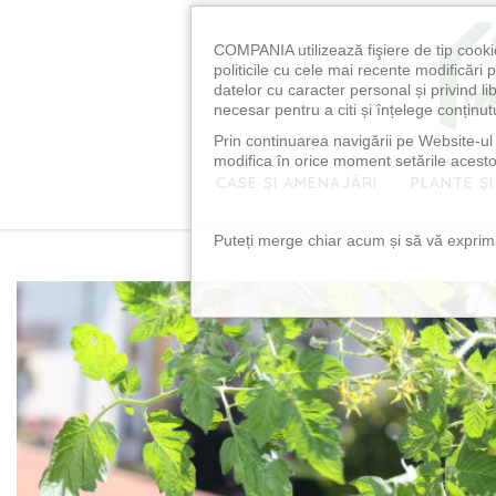
COMPANIA utilizează fişiere de tip cooki
politicile cu cele mai recente modificăr
datelor cu caracter personal și privind l
necesar pentru a citi și înțelege conținutu
Prin continuarea navigării pe Website-ul n
modifica în orice moment setările acestor
CASE ȘI AMENAJĂRI
PLANTE ȘI
Puteți merge chiar acum și să vă exprimaț