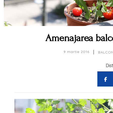
Amenajarea balco
|
9 martie 2016
BALCO
Dis