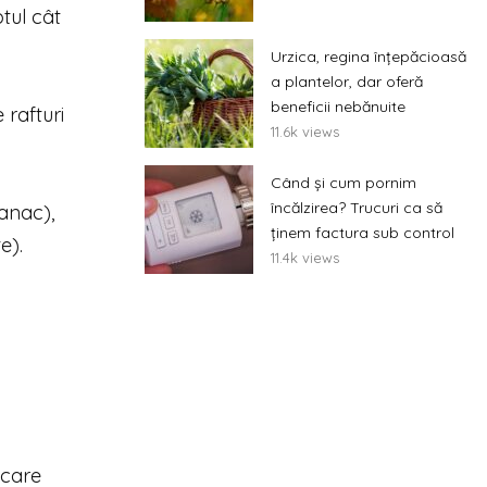
tul cât
Urzica, regina înțepăcioasă
a plantelor, dar oferă
beneficii nebănuite
 rafturi
11.6k views
Când și cum pornim
încălzirea? Trucuri ca să
panac),
ținem factura sub control
e).
11.4k views
 care