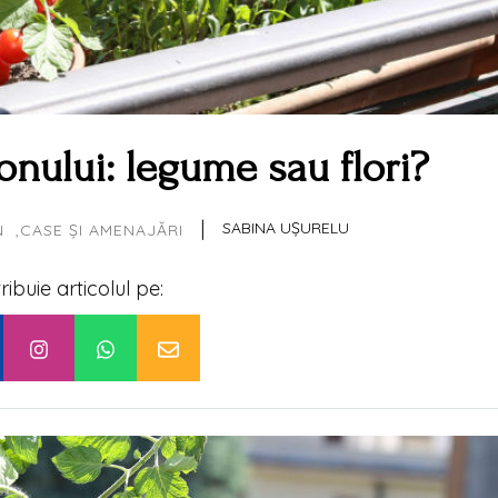
nului: legume sau flori?
|
SABINA UȘURELU
N
CASE ȘI AMENAJĂRI
tribuie articolul pe: