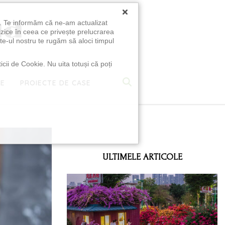
×
u. Te informăm că ne-am actualizat
izice în ceea ce privește prelucrarea
te-ul nostru te rugăm să aloci timpul
icii de Cookie. Nu uita totuși că poți
TE
PROIECTE DE CASE
e
ULTIMELE ARTICOLE