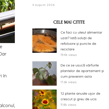
4 august 2026
CELE MAI CITITE
Ce faci cu uleiul alimentar
uzat? Iată soluții de
refolosire și puncte de
te
reciclare
 Dar
19.4k views
De ce se usucă vârfurile
plantelor de apartament și
i în
cum prevenim asta
17.6k views
12 plante anuale ușor de
crescut și greu de ucis
alconul,
11.8k views