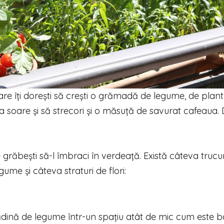
re îţi doreşti să creşti o grămadă de legume, de plan
 la soare şi să strecori şi o măsuţă de savurat cafeaua.
răbești să-l îmbraci în verdeaţă. Există câteva trucur
gume și câteva straturi de flori:
grădină de legume într-un spaţiu atât de mic cum este b