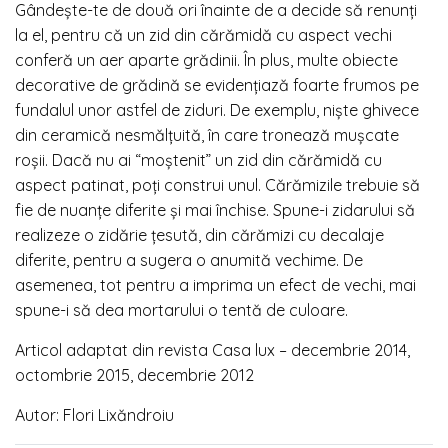
Gândește-te de două ori înainte de a decide să renunți
la el, pentru că un zid din cărămidă cu aspect vechi
conferă un aer aparte grădinii. În plus, multe obiecte
decorative de grădină se evidențiază foarte frumos pe
fundalul unor astfel de ziduri. De exemplu, niște ghivece
din ceramică nesmălțuită, în care tronează mușcate
roșii. Dacă nu ai “moștenit” un zid din cărămidă cu
aspect patinat, poți construi unul. Cărămizile trebuie să
fie de nuanțe diferite și mai închise. Spune-i zidarului să
realizeze o zidărie țesută, din cărămizi cu decalaje
diferite, pentru a sugera o anumită vechime. De
asemenea, tot pentru a imprima un efect de vechi, mai
spune-i să dea mortarului o tentă de culoare.
Articol adaptat din revista Casa lux – decembrie 2014,
octombrie 2015, decembrie 2012
Autor: Flori Lixăndroiu