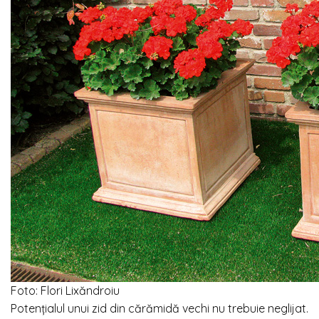
Foto: Flori Lixăndroiu
Potențialul unui zid din cărămidă vechi nu trebuie neglijat.