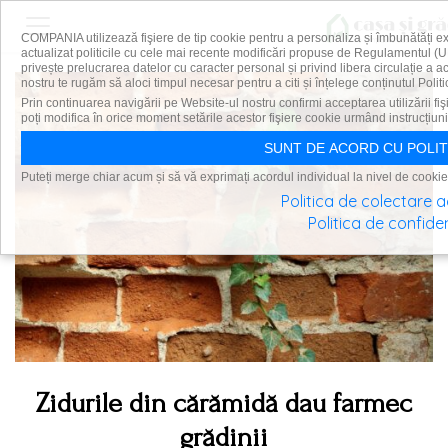
COMPANIA utilizează fişiere de tip cookie pentru a personaliza și îmbunătăți e
actualizat politicile cu cele mai recente modificări propuse de Regulamentul (U
privește prelucrarea datelor cu caracter personal și privind libera circulație a 
nostru te rugăm să aloci timpul necesar pentru a citi și înțelege conținutul Politi
Prin continuarea navigării pe Website-ul nostru confirmi acceptarea utilizării fiş
poți modifica în orice moment setările acestor fişiere cookie urmând instrucțiuni
SUNT DE ACORD CU POLIT
Puteți merge chiar acum și să vă exprimați acordul individual la nivel de cookie
Politica de colectare 
Politica de confiden
Zidurile din cărămidă dau farmec
grădinii