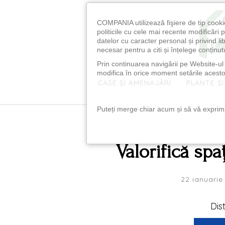
COMPANIA utilizează fişiere de tip cooki
politicile cu cele mai recente modificăr
datelor cu caracter personal și privind l
necesar pentru a citi și înțelege conținutu
Prin continuarea navigării pe Website-ul n
modifica în orice moment setările acestor
CASE ȘI AMENAJĂRI
PLANTE ȘI
Puteți merge chiar acum și să vă exprimaț
Valorifică spa
22 ianuarie
Dis