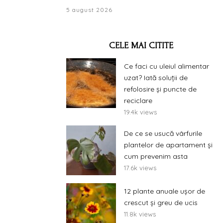
5 august 2026
CELE MAI CITITE
Ce faci cu uleiul alimentar
uzat? Iată soluții de
refolosire și puncte de
reciclare
19.4k views
De ce se usucă vârfurile
plantelor de apartament și
cum prevenim asta
17.6k views
12 plante anuale ușor de
crescut și greu de ucis
11.8k views