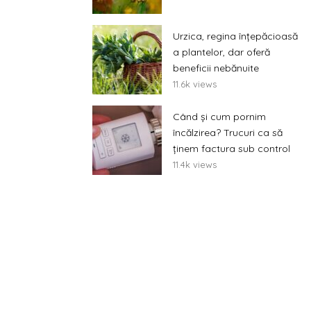
Urzica, regina înțepăcioasă
a plantelor, dar oferă
beneficii nebănuite
11.6k views
Când și cum pornim
încălzirea? Trucuri ca să
ținem factura sub control
11.4k views