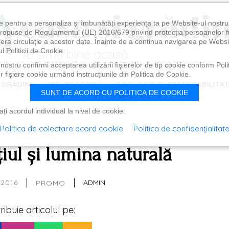
e pentru a personaliza și îmbunătăți experiența ta pe Website-ul nostr
i propuse de Regulamentul (UE) 2016/679 privind protecția persoanelor f
ibera circulație a acestor date. Înainte de a continua navigarea pe Websi
l Politicii de Cookie.
ostru confirmi acceptarea utilizării fişierelor de tip cookie conform Polit
 fişiere cookie urmând instrucțiunile din Politica de Cookie.
 GRĂDINI
IDEI PRACTICE
ECOLOGIE ȘI SUSTENABILITA
SUNT DE ACORD CU POLITICA DE COOKIE
i acordul individual la nivel de cookie:
Politica de colectare acord cookie
Politica de confidențialitat
țiul și lumina naturală
|
|
 2016
ADMIN
PROMO
tribuie articolul pe: