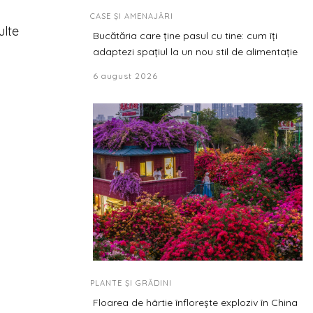
CASE ȘI AMENAJĂRI
ulte
Bucătăria care ține pasul cu tine: cum îți
adaptezi spațiul la un nou stil de alimentație
6 august 2026
PLANTE ȘI GRĂDINI
Floarea de hârtie înflorește exploziv în China