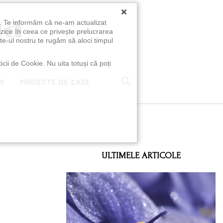
×
u. Te informăm că ne-am actualizat
izice în ceea ce privește prelucrarea
te-ul nostru te rugăm să aloci timpul
icii de Cookie. Nu uita totuși că poți
TE
PROIECTE DE CASE
e
ULTIMELE ARTICOLE